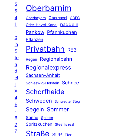
5
Oberbarnim
5
4
Oberhavel
Oberbayern
ODEG
1
paddeln
Oder-Havel-Kanal
-
Pankow
Pfannkuchen
0
Pflanzen
in
Privatbahn
RE3
S
te
Regionalbahn
Regen
n
Regionalexpress
d
Sachsen-Anhalt
el
Schnee
Schleswig-Holstein
l
Schorfheide
X
4
Schweden
Schwedter Steg
E
Segeln
Sommer
-
6
Sonne
Splitter
Spritzkuchen
2
Steel is real
7
Straße
SUP
Tier