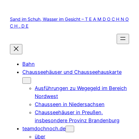
Zum
Inhalt
Sand im Schuh, Wasser im Gesicht – T E A M D O C H N O
springen
C H . D E
Bahn
Chausseehäuser und Chausseehauskarte
Ausführungen zu Wegegeld im Bereich
Nordwest
Chausseen in Niedersachsen
Chausseehäuser in Preußen,
insbesondere Provinz Brandenburg
teamdochnoch.de
über