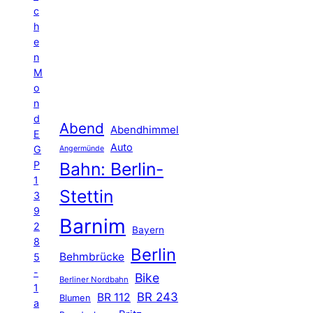
c
h
e
n
M
o
n
d
Abend
Abendhimmel
E
Auto
G
Angermünde
P
Bahn: Berlin-
1
Stettin
3
9
Barnim
2
Bayern
8
Berlin
Behmbrücke
5
-
Bike
Berliner Nordbahn
1
BR 243
BR 112
Blumen
a