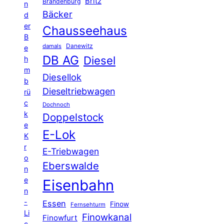
Britz
Brandenburg
n
Bäcker
d
er
Chausseehaus
B
Danewitz
damals
e
DB AG
Diesel
h
m
Diesellok
b
Dieseltriebwagen
rü
c
Dochnoch
k
Doppelstock
e
E-Lok
K
r
E-Triebwagen
o
Eberswalde
n
e
Eisenbahn
n
-
Essen
Finow
Fernsehturm
Li
Finowkanal
Finowfurt
c