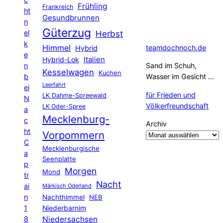
Frühling
Frankreich
ht
Gesundbrunnen
n
Güterzug
el
Herbst
k
Himmel
teamdochnoch.de
Hybrid
e
Hybrid-Lok
Italien
n
Sand im Schuh,
Kesselwagen
Kuchen
b
Wasser im Gesicht …
Leerfahrt
ei
für Frieden und
LK Dahme-Spreewald
N
Völkerfreundschaft
LK Oder-Spree
a
Mecklenburg-
c
Archiv
ht
Vorpommern
C
Mecklenburgische
a
Seenplatte
p
Morgen
Mond
tr
Nacht
ai
Märkisch Oderland
n
Nachthimmel
NEB
1
Niederbarnim
8
Niedersachsen