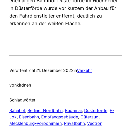
ehemaligen Bahnhof Dusterförde im Hochnebel.
In Düsterförde wurde vor kurzem der Anbau für
den Fahrdienstleiter entfernt, deutlich zu
erkennen an der weißen Fläche.
Veröffentlicht
21. Dezember 2022
in
Verkehr
von
kirdneh
Schlagwörter:
Bahnhof
, 
Berliner Nordbahn
, 
Budamar
, 
Dusterförde
, 
E-
Lok
, 
Eisenbahn
, 
Empfangsgebäude
, 
Güterzug
, 
Mecklenburg-Vorpommern
, 
Privatbahn
, 
Vectron