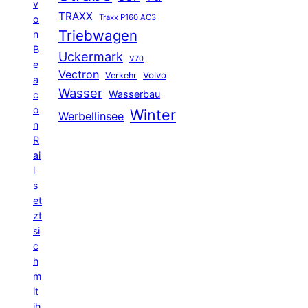
v
TRAXX
Traxx P160 AC3
o
Triebwagen
n
B
Uckermark
V70
e
Vectron
Volvo
Verkehr
a
Wasser
Wasserbau
c
o
Winter
Werbellinsee
n
R
ai
l
s
et
zt
si
c
h
m
it
ih