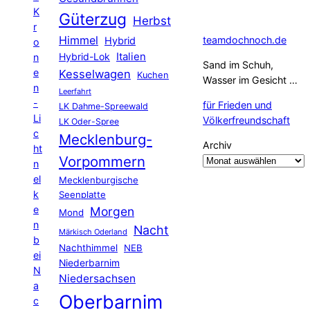
K
Güterzug
Herbst
r
Himmel
teamdochnoch.de
Hybrid
o
Hybrid-Lok
Italien
n
Sand im Schuh,
e
Kesselwagen
Kuchen
Wasser im Gesicht …
n
Leerfahrt
-
für Frieden und
LK Dahme-Spreewald
Li
Völkerfreundschaft
LK Oder-Spree
c
Mecklenburg-
Archiv
ht
Vorpommern
n
el
Mecklenburgische
k
Seenplatte
e
Morgen
Mond
n
Nacht
Märkisch Oderland
b
Nachthimmel
NEB
ei
Niederbarnim
N
Niedersachsen
a
Oberbarnim
c