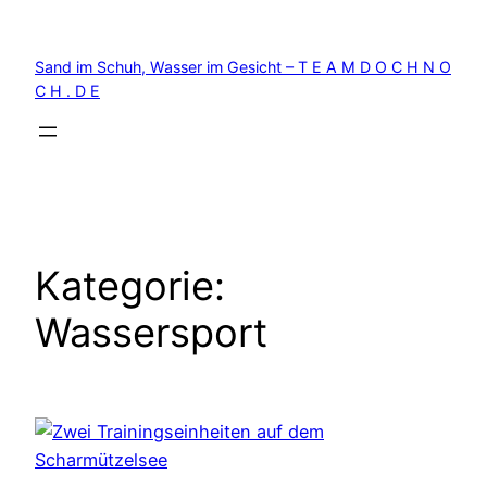
Zum
Inhalt
Sand im Schuh, Wasser im Gesicht – T E A M D O C H N O
springen
C H . D E
Kategorie:
Wassersport