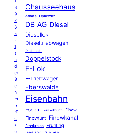
1
Chausseehaus
3
9
Danewitz
damals
2
DB AG
Diesel
8
5
Diesellok
-
Dieseltriebwagen
1
Dochnoch
a
Doppelstock
n
d
E-Lok
er
E-Triebwagen
B
e
Eberswalde
h
Eisenbahn
m
b
Essen
Finow
Fernsehturm
rü
Finowkanal
Finowfurt
c
k
Frühling
Frankreich
e
Gesundbrunnen