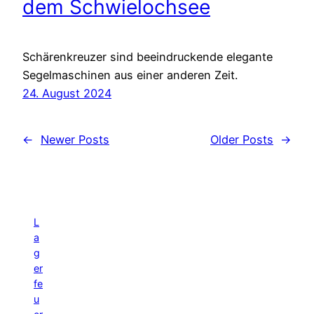
dem Schwielochsee
Schärenkreuzer sind beeindruckende elegante
Segelmaschinen aus einer anderen Zeit.
24. August 2024
←
Newer Posts
Older Posts
→
L
a
g
er
fe
u