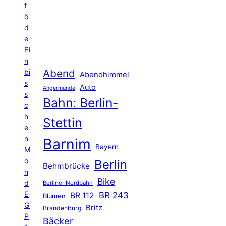
f
ö
d
e
Ei
n
Abend
bi
Abendhimmel
s
Auto
Angermünde
s
Bahn: Berlin-
c
h
Stettin
e
n
Barnim
Bayern
M
o
Berlin
Behmbrücke
n
Bike
d
Berliner Nordbahn
E
BR 243
BR 112
Blumen
G
Britz
Brandenburg
P
Bäcker