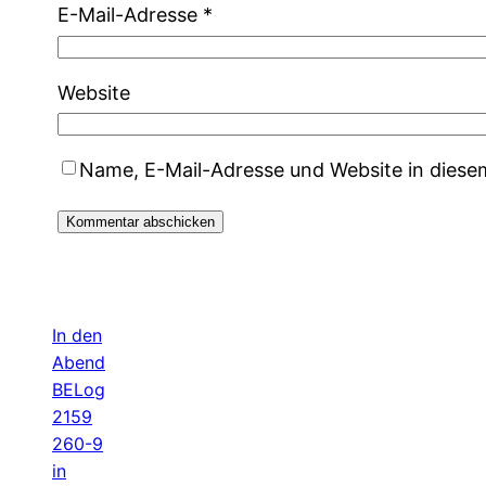
E-Mail-Adresse
*
Website
Name, E-Mail-Adresse und Website in dies
In den
Abend
BELog
2159
260-9
in