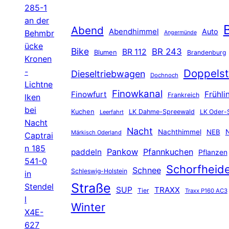
285-1
an der
B
Abend
Abendhimmel
Auto
Behmbr
Angermünde
ücke
Bike
BR 243
BR 112
Blumen
Brandenburg
Kronen
-
Doppelst
Dieseltriebwagen
Dochnoch
Lichtne
Finowkanal
Finowfurt
Frühli
Frankreich
lken
bei
Kuchen
LK Dahme-Spreewald
LK Oder-
Leerfahrt
Nacht
Nacht
Nachthimmel
NEB
N
Märkisch Oderland
Captrai
n 185
Pankow
Pfannkuchen
paddeln
Pflanzen
541-0
Schorfheid
Schnee
Schleswig-Holstein
in
Straße
Stendel
SUP
TRAXX
Tier
Traxx P160 AC3
l
Winter
X4E-
627