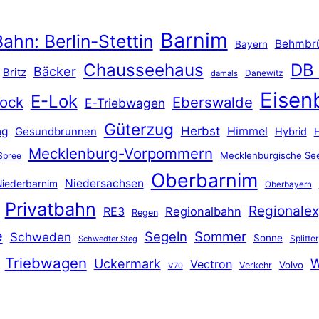
Barnim
ahn: Berlin-Stettin
Behmbr
Bayern
Chausseehaus
DB
Bäcker
Britz
Danewitz
damals
Eisen
E-Lok
ock
Eberswalde
E-Triebwagen
Güterzug
Herbst
Himmel
ng
Gesundbrunnen
Hybrid
Mecklenburg-Vorpommern
Mecklenburgische See
Spree
Oberbarnim
Niedersachsen
iederbarnim
Oberbayern
Privatbahn
Regionalex
RE3
Regionalbahn
Regen
e
Segeln
Sommer
Schweden
Sonne
Splitter
Schwedter Steg
Triebwagen
Uckermark
W
Vectron
Volvo
Verkehr
V70