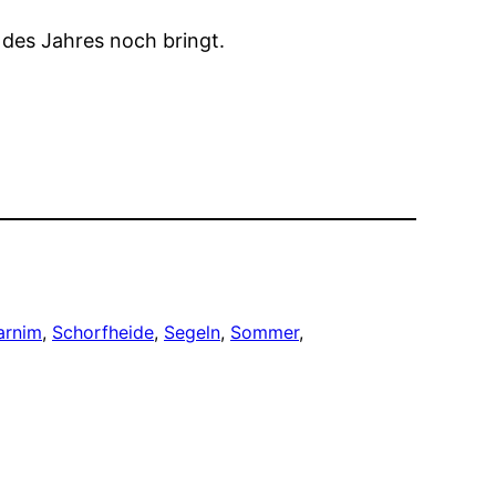
 des Jahres noch bringt.
arnim
, 
Schorfheide
, 
Segeln
, 
Sommer
, 