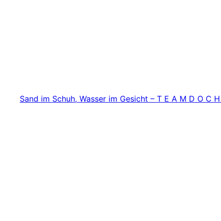
Zum
Inhalt
springen
Sand im Schuh, Wasser im Gesicht – T E A M D O C H