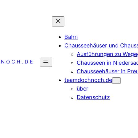
Bahn
Chausseehäuser und Chaus
Ausführungen zu Wegeg
 N O C H . D E
Chausseen in Niedersa
Chausseehäuser in Pre
teamdochnoch.de
über
Datenschutz