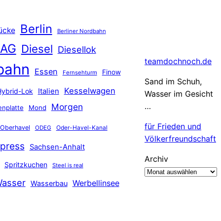
Berlin
ücke
Berliner Nordbahn
 AG
Diesel
Diesellok
teamdochnoch.de
bahn
Essen
Finow
Fernsehturm
Sand im Schuh,
Kesselwagen
Hybrid-Lok
Italien
Wasser im Gesicht
…
Morgen
nplatte
Mond
für Frieden und
Oberhavel
Oder-Havel-Kanal
ODEG
Völkerfreundschaft
press
Sachsen-Anhalt
Archiv
Spritzkuchen
Steel is real
asser
Werbellinsee
Wasserbau