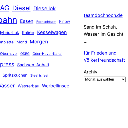
 AG
Diesel
Diesellok
teamdochnoch.de
bahn
Essen
Finow
Fernsehturm
Sand im Schuh,
Kesselwagen
Hybrid-Lok
Italien
Wasser im Gesicht
…
Morgen
nplatte
Mond
für Frieden und
Oberhavel
Oder-Havel-Kanal
ODEG
Völkerfreundschaft
press
Sachsen-Anhalt
Archiv
Spritzkuchen
Steel is real
asser
Werbellinsee
Wasserbau