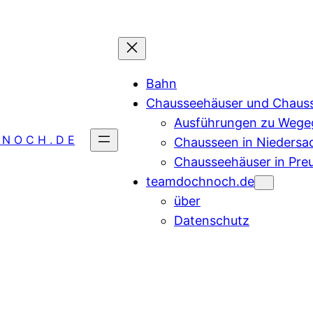
Bahn
Chausseehäuser und Chaus
Ausführungen zu Wegeg
 N O C H . D E
Chausseen in Niedersa
Chausseehäuser in Pre
teamdochnoch.de
über
Datenschutz