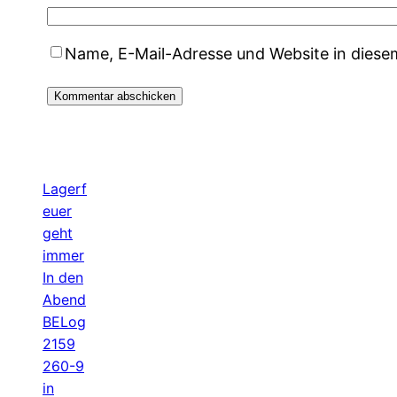
Name, E-Mail-Adresse und Website in dies
Lagerf
euer
geht
immer
In den
Abend
BELog
2159
260-9
in