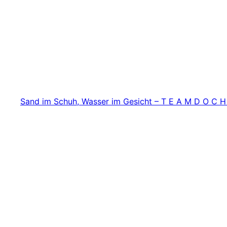
Zum
Inhalt
springen
Sand im Schuh, Wasser im Gesicht – T E A M D O C H