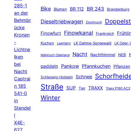
285-1
Bike
BR 243
BR 112
Blumen
Brandenburg
an der
Behmbr
Doppelst
Dieseltriebwagen
Dochnoch
ücke
Finowkanal
Finowfurt
Frühli
Frankreich
Kronen
-
Kuchen
LK Dahme-Spreewald
LK Oder-
Leerfahrt
Lichtne
Nacht
Nachthimmel
NEB
N
Märkisch Oderland
lken
bei
Pankow
Pfannkuchen
paddeln
Pflanzen
Nacht
Schorfheid
Schnee
Schleswig-Holstein
Captrai
Straße
n 185
SUP
TRAXX
Tier
Traxx P160 AC3
541-0
Winter
in
Stendel
l
X4E-
627