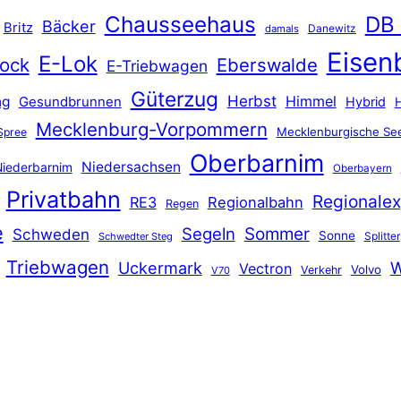
Chausseehaus
DB
Bäcker
Britz
Danewitz
damals
Eisen
E-Lok
ock
Eberswalde
E-Triebwagen
Güterzug
Herbst
Himmel
ng
Gesundbrunnen
Hybrid
Mecklenburg-Vorpommern
Mecklenburgische See
Spree
Oberbarnim
Niedersachsen
iederbarnim
Oberbayern
Privatbahn
Regionalex
RE3
Regionalbahn
Regen
e
Segeln
Sommer
Schweden
Sonne
Splitter
Schwedter Steg
Triebwagen
Uckermark
W
Vectron
Volvo
Verkehr
V70