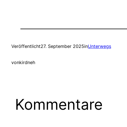
Veröffentlicht
27. September 2025
in
Unterwegs
von
kirdneh
Kommentare