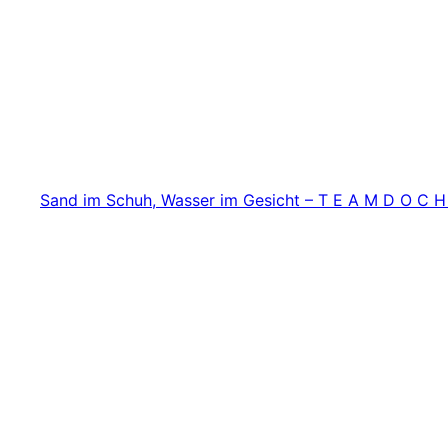
Zum
Inhalt
springen
Sand im Schuh, Wasser im Gesicht – T E A M D O C H