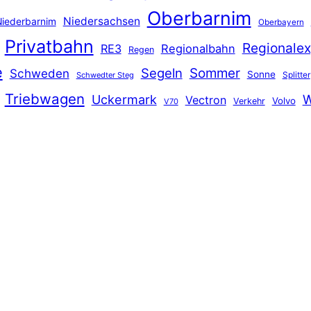
Oberbarnim
Niedersachsen
iederbarnim
Oberbayern
Privatbahn
Regionalex
RE3
Regionalbahn
Regen
e
Segeln
Sommer
Schweden
Sonne
Splitter
Schwedter Steg
Triebwagen
Uckermark
W
Vectron
Volvo
Verkehr
V70