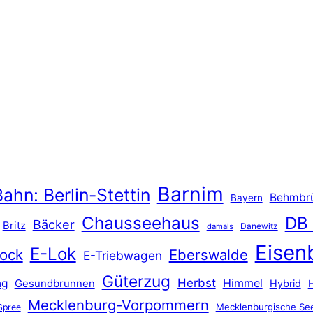
Barnim
ahn: Berlin-Stettin
Behmbr
Bayern
Chausseehaus
DB
Bäcker
Britz
Danewitz
damals
Eisen
E-Lok
ock
Eberswalde
E-Triebwagen
Güterzug
Herbst
Himmel
ng
Gesundbrunnen
Hybrid
Mecklenburg-Vorpommern
Mecklenburgische See
Spree