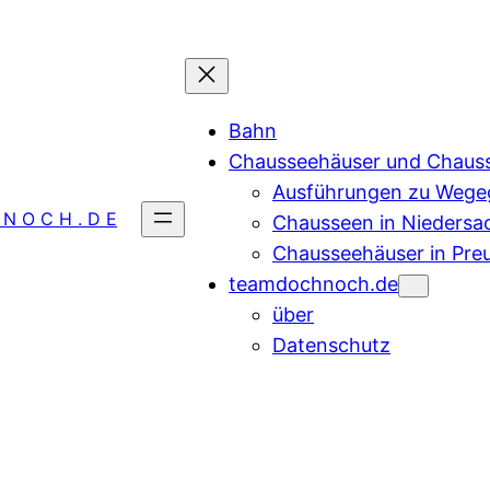
Bahn
Chausseehäuser und Chaus
Ausführungen zu Wegeg
 N O C H . D E
Chausseen in Niedersa
Chausseehäuser in Pre
teamdochnoch.de
über
Datenschutz