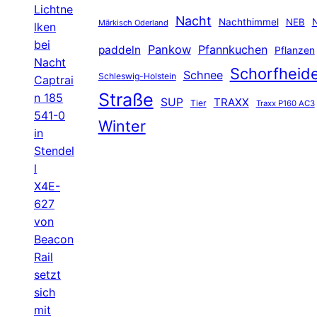
Lichtne
Nacht
Nachthimmel
NEB
N
Märkisch Oderland
lken
bei
Pankow
Pfannkuchen
paddeln
Pflanzen
Nacht
Schorfheid
Schnee
Schleswig-Holstein
Captrai
Straße
n 185
SUP
TRAXX
Tier
Traxx P160 AC3
541-0
Winter
in
Stendel
l
X4E-
627
von
Beacon
Rail
setzt
sich
mit