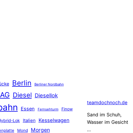
Berlin
ücke
Berliner Nordbahn
 AG
Diesel
Diesellok
teamdochnoch.de
bahn
Essen
Finow
Fernsehturm
Sand im Schuh,
Kesselwagen
Hybrid-Lok
Italien
Wasser im Gesicht
…
Morgen
nplatte
Mond