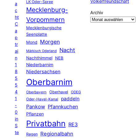
Völkerfreundschaft
LK Oder-Spree
a
Mecklenburg-
c
Archiv
ht
Vorpommern
C
Mecklenburgische
a
Seenplatte
p
Morgen
Mond
tr
Nacht
ai
Märkisch Oderland
n
Nachthimmel
NEB
1
Niederbarnim
8
Niedersachsen
5
Oberbarnim
5
4
Oberhavel
Oberbayern
ODEG
1
paddeln
Oder-Havel-Kanal
-
Pankow
Pfannkuchen
0
Pflanzen
in
Privatbahn
RE3
S
te
Regionalbahn
Regen