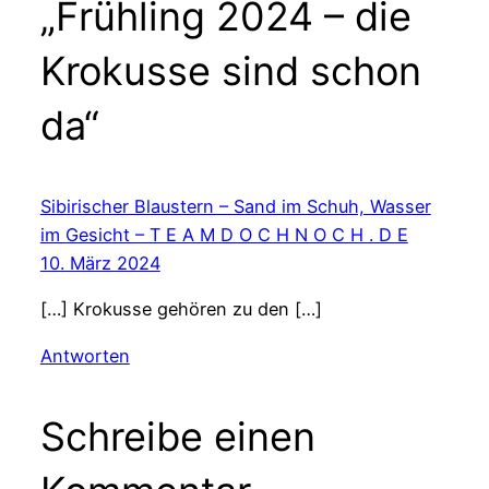
„Frühling 2024 – die
Krokusse sind schon
da“
Sibirischer Blaustern – Sand im Schuh, Wasser
im Gesicht – T E A M D O C H N O C H . D E
10. März 2024
[…] Krokusse gehören zu den […]
Antworten
Schreibe einen