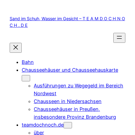
Zum
Inhalt
Sand im Schuh, Wasser im Gesicht – T E A M D O C H N O
springen
C H . D E
Bahn
Chausseehäuser und Chausseehauskarte
Ausführungen zu Wegegeld im Bereich
Nordwest
Chausseen in Niedersachsen
Chausseehäuser in Preußen,
insbesondere Provinz Brandenburg
teamdochnoch.de
über