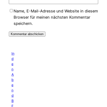
Name, E-Mail-Adresse und Website in diesem
Browser für meinen nächsten Kommentar
speichern.
In
d
e
n
A
b
e
n
d
B
E