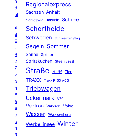
n
Regionalexpress
d
Sachsen-Anhalt
el
Schnee
Schleswig-Holstein
l
Schorfheide
X
4
Schweden
Schwedter Steg
E
Segeln
Sommer
-
6
Sonne
Splitter
Spritzkuchen
2
Steel is real
7
Straße
SUP
Tier
v
TRAXX
Traxx P160 AC3
o
Triebwagen
n
B
Uckermark
V70
e
Vectron
Volvo
Verkehr
a
Wasser
Wasserbau
c
o
Winter
Werbellinsee
n
R