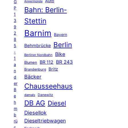
Auto
G
Angermünde
P
Bahn: Berlin-
1
Stettin
3
9
Barnim
2
Bayern
8
Berlin
Behmbrücke
5
-
Bike
Berliner Nordbahn
1
BR 243
BR 112
Blumen
a
Britz
Brandenburg
n
Bäcker
d
er
Chausseehaus
B
Danewitz
damals
e
DB AG
Diesel
h
m
Diesellok
b
Dieseltriebwagen
rü
c