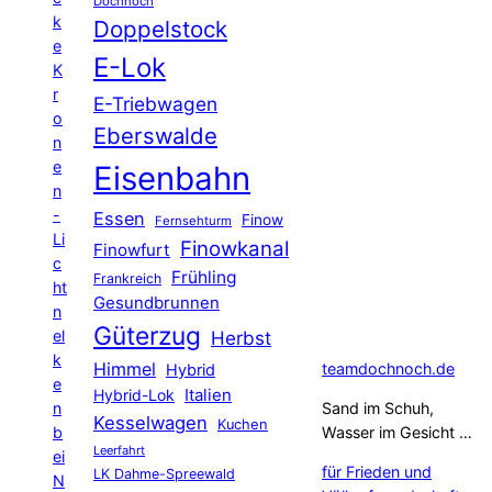
Dochnoch
k
Doppelstock
e
E-Lok
K
r
E-Triebwagen
o
Eberswalde
n
e
Eisenbahn
n
-
Essen
Finow
Fernsehturm
Li
Finowkanal
Finowfurt
c
Frühling
Frankreich
ht
Gesundbrunnen
n
Güterzug
el
Herbst
k
Himmel
teamdochnoch.de
Hybrid
e
Hybrid-Lok
Italien
n
Sand im Schuh,
Kesselwagen
Kuchen
b
Wasser im Gesicht …
Leerfahrt
ei
für Frieden und
LK Dahme-Spreewald
N