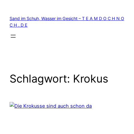
Zum
Inhalt
Sand im Schuh, Wasser im Gesicht – T E A M D O C H N O
springen
C H . D E
Schlagwort:
Krokus