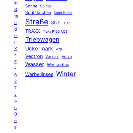
in
Sonne
Splitter
S
Spritzkuchen
Steel is real
te
Straße
n
SUP
Tier
d
TRAXX
Traxx P160 AC3
el
Triebwagen
l
Uckermark
X
V70
4
Vectron
Volvo
Verkehr
E
Wasser
Wasserbau
-
Winter
Werbellinsee
6
2
7
v
o
n
B
e
a