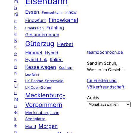
Eisenbahn
m
b
Essen
Finow
Fernsehturm
rü
Finowkanal
Finowfurt
c
k
Frühling
Frankreich
e
Gesundbrunnen
K
Güterzug
Herbst
r
Himmel
teamdochnoch.de
Hybrid
o
Hybrid-Lok
Italien
n
Sand im Schuh,
e
Kesselwagen
Kuchen
Wasser im Gesicht …
n
Leerfahrt
-
für Frieden und
LK Dahme-Spreewald
Li
Völkerfreundschaft
LK Oder-Spree
c
Mecklenburg-
Archiv
ht
Vorpommern
n
el
Mecklenburgische
k
Seenplatte
e
Morgen
Mond
n