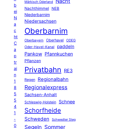
Nacht
Märkisch Oderland
b
Nachthimmel
NEB
ei
Niederbarnim
N
Niedersachsen
a
Oberbarnim
c
ht
Oberhavel
Oberbayern
ODEG
C
paddeln
Oder-Havel-Kanal
a
Pankow
Pfannkuchen
p
Pflanzen
tr
Privatbahn
ai
RE3
n
Regionalbahn
Regen
1
Regionalexpress
8
5
Sachsen-Anhalt
5
Schnee
Schleswig-Holstein
4
Schorfheide
1
Schweden
-
Schwedter Steg
0
Segeln
Sommer