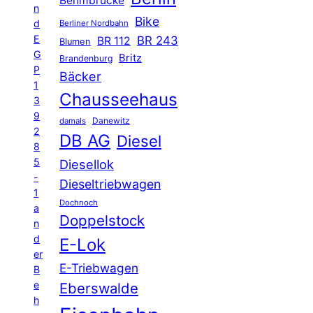
Behmbrücke
n
Bike
d
Berliner Nordbahn
E
BR 243
BR 112
Blumen
G
Britz
Brandenburg
P
Bäcker
1
Chausseehaus
3
9
Danewitz
damals
2
DB AG
Diesel
8
5
Diesellok
-
Dieseltriebwagen
1
Dochnoch
a
Doppelstock
n
d
E-Lok
er
E-Triebwagen
B
e
Eberswalde
h