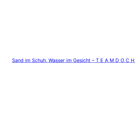
Zum
Inhalt
springen
Sand im Schuh, Wasser im Gesicht – T E A M D O C H