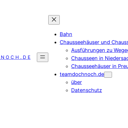
Bahn
Chausseehäuser und Chaus
Ausführungen zu Wegeg
 N O C H . D E
Chausseen in Niedersa
Chausseehäuser in Pre
teamdochnoch.de
über
Datenschutz