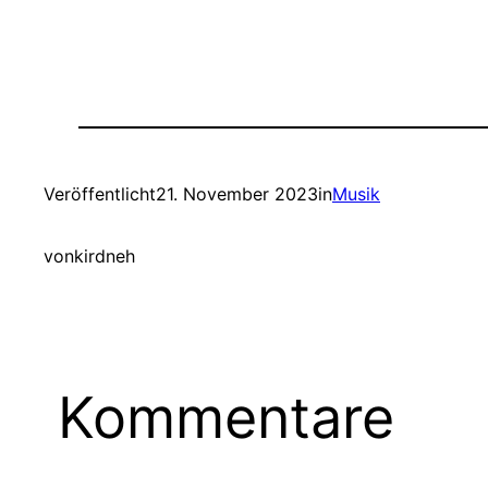
Veröffentlicht
21. November 2023
in
Musik
von
kirdneh
Kommentare