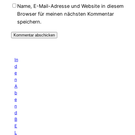
Name, E-Mail-Adresse und Website in diesem
Browser für meinen nächsten Kommentar
speichern.
In
d
e
n
A
b
e
n
d
B
E
L