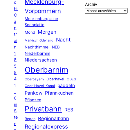
Mecklenburg-
c
Archiv
ht
Vorpommern
C
Mecklenburgische
a
Seenplatte
p
Morgen
Mond
tr
Nacht
ai
Märkisch Oderland
n
Nachthimmel
NEB
1
Niederbarnim
8
Niedersachsen
5
Oberbarnim
5
4
Oberhavel
Oberbayern
ODEG
1
paddeln
Oder-Havel-Kanal
-
Pankow
Pfannkuchen
0
Pflanzen
in
Privatbahn
RE3
S
te
Regionalbahn
Regen
n
Regionalexpress
d