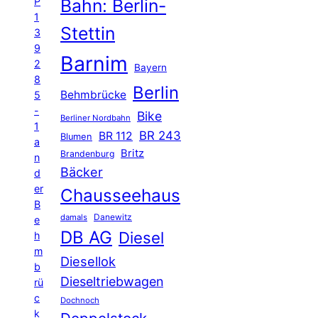
P
Bahn: Berlin-
1
Stettin
3
9
Barnim
2
Bayern
8
Berlin
Behmbrücke
5
-
Bike
Berliner Nordbahn
1
BR 243
BR 112
Blumen
a
Britz
Brandenburg
n
Bäcker
d
er
Chausseehaus
B
Danewitz
damals
e
DB AG
Diesel
h
m
Diesellok
b
Dieseltriebwagen
rü
c
Dochnoch
k