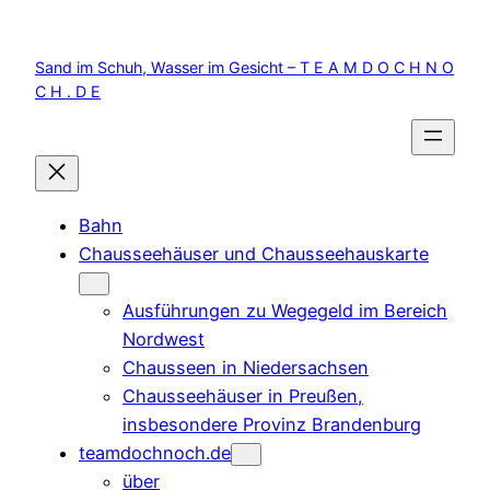
Zum
Inhalt
Sand im Schuh, Wasser im Gesicht – T E A M D O C H N O
springen
C H . D E
Bahn
Chausseehäuser und Chausseehauskarte
Ausführungen zu Wegegeld im Bereich
Nordwest
Chausseen in Niedersachsen
Chausseehäuser in Preußen,
insbesondere Provinz Brandenburg
teamdochnoch.de
über