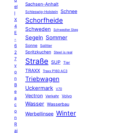
Sachsen-Anhalt
el
Schnee
Schleswig-Holstein
l
Schorfheide
X
4
Schweden
Schwedter Steg
E
Segeln
Sommer
-
6
Sonne
Splitter
Spritzkuchen
2
Steel is real
7
Straße
SUP
Tier
v
TRAXX
Traxx P160 AC3
o
Triebwagen
n
B
Uckermark
V70
e
Vectron
Volvo
Verkehr
a
Wasser
Wasserbau
c
o
Winter
Werbellinsee
n
R
ai