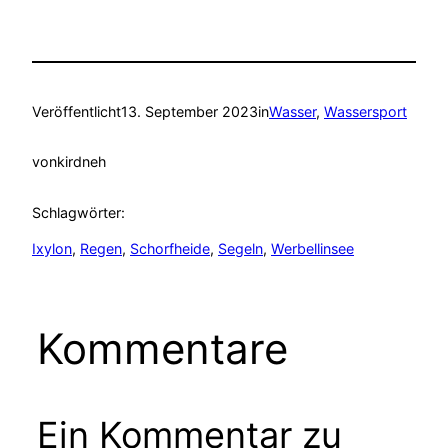
Veröffentlicht
13. September 2023
in
Wasser
, 
Wassersport
von
kirdneh
Schlagwörter:
Ixylon
, 
Regen
, 
Schorfheide
, 
Segeln
, 
Werbellinsee
Kommentare
Ein Kommentar zu