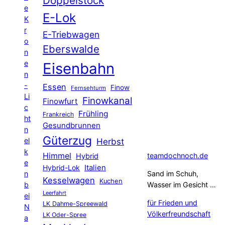
Doppelstock
e
E-Lok
K
r
E-Triebwagen
o
Eberswalde
n
e
Eisenbahn
n
-
Essen
Finow
Fernsehturm
Li
Finowkanal
Finowfurt
c
Frühling
Frankreich
ht
Gesundbrunnen
n
Güterzug
el
Herbst
k
Himmel
teamdochnoch.de
Hybrid
e
Hybrid-Lok
Italien
n
Sand im Schuh,
Kesselwagen
Kuchen
b
Wasser im Gesicht …
Leerfahrt
ei
für Frieden und
LK Dahme-Spreewald
N
Völkerfreundschaft
LK Oder-Spree
a