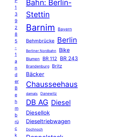
P
Bahn: Berlin-
1
Stettin
3
9
Barnim
2
Bayern
8
Berlin
Behmbrücke
5
-
Bike
Berliner Nordbahn
1
BR 243
BR 112
Blumen
a
Britz
Brandenburg
n
Bäcker
d
er
Chausseehaus
B
Danewitz
damals
e
DB AG
Diesel
h
m
Diesellok
b
Dieseltriebwagen
rü
c
Dochnoch
k