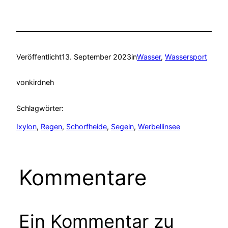
Veröffentlicht
13. September 2023
in
Wasser
, 
Wassersport
von
kirdneh
Schlagwörter:
Ixylon
, 
Regen
, 
Schorfheide
, 
Segeln
, 
Werbellinsee
Kommentare
Ein Kommentar zu