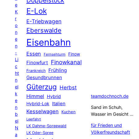
Doppelstock
e
E-Lok
K
r
E-Triebwagen
o
Eberswalde
n
e
Eisenbahn
n
-
Essen
Finow
Fernsehturm
Li
Finowkanal
Finowfurt
c
Frühling
Frankreich
ht
Gesundbrunnen
n
Güterzug
el
Herbst
k
Himmel
teamdochnoch.de
Hybrid
e
Hybrid-Lok
Italien
n
Sand im Schuh,
Kesselwagen
Kuchen
b
Wasser im Gesicht …
Leerfahrt
ei
für Frieden und
LK Dahme-Spreewald
N
Völkerfreundschaft
LK Oder-Spree
a