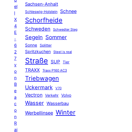
Sachsen-Anhalt
el
Schnee
Schleswig-Holstein
l
Schorfheide
X
4
Schweden
Schwedter Steg
E
Segeln
Sommer
-
6
Sonne
Splitter
Spritzkuchen
2
Steel is real
7
Straße
SUP
Tier
v
TRAXX
Traxx P160 AC3
o
Triebwagen
n
B
Uckermark
V70
e
Vectron
Volvo
Verkehr
a
Wasser
Wasserbau
c
o
Winter
Werbellinsee
n
R
ai