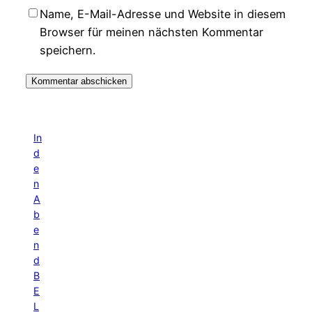
Name, E-Mail-Adresse und Website in diesem
Browser für meinen nächsten Kommentar
speichern.
In
d
e
n
A
b
e
n
d
B
E
L