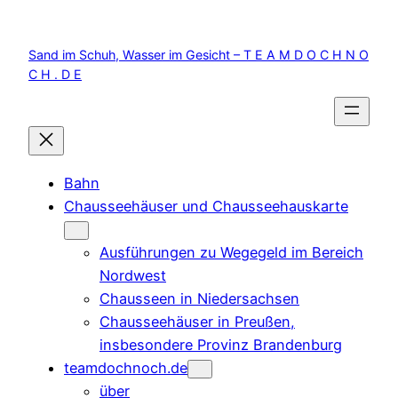
Zum
Inhalt
Sand im Schuh, Wasser im Gesicht – T E A M D O C H N O
springen
C H . D E
Bahn
Chausseehäuser und Chausseehauskarte
Ausführungen zu Wegegeld im Bereich
Nordwest
Chausseen in Niedersachsen
Chausseehäuser in Preußen,
insbesondere Provinz Brandenburg
teamdochnoch.de
über