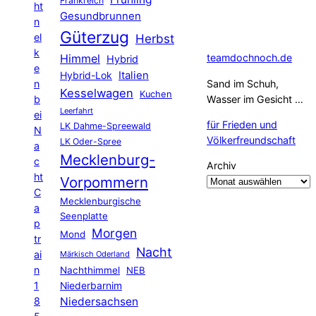
Frankreich
ht
Gesundbrunnen
n
Güterzug
el
Herbst
k
Himmel
teamdochnoch.de
Hybrid
e
Hybrid-Lok
Italien
n
Sand im Schuh,
Kesselwagen
Kuchen
b
Wasser im Gesicht …
Leerfahrt
ei
für Frieden und
LK Dahme-Spreewald
N
Völkerfreundschaft
LK Oder-Spree
a
Mecklenburg-
c
Archiv
ht
Vorpommern
C
Mecklenburgische
a
Seenplatte
p
Morgen
Mond
tr
Nacht
ai
Märkisch Oderland
n
Nachthimmel
NEB
1
Niederbarnim
8
Niedersachsen