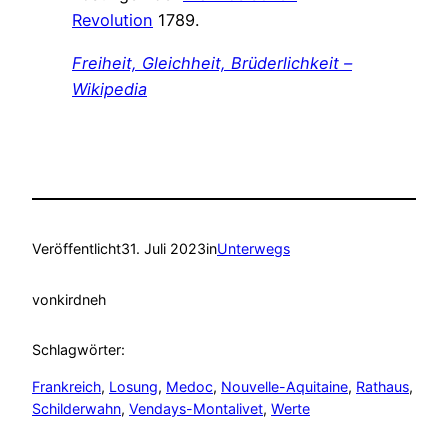
Revolution
1789.
Freiheit, Gleichheit, Brüderlichkeit –
Wikipedia
Veröffentlicht
31. Juli 2023
in
Unterwegs
von
kirdneh
Schlagwörter:
Frankreich
, 
Losung
, 
Medoc
, 
Nouvelle-Aquitaine
, 
Rathaus
, 
Schilderwahn
, 
Vendays-Montalivet
, 
Werte