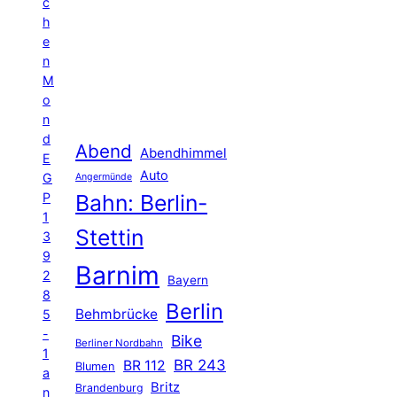
c
h
e
n
M
o
n
d
Abend
Abendhimmel
E
Auto
G
Angermünde
P
Bahn: Berlin-
1
Stettin
3
9
Barnim
2
Bayern
8
Berlin
Behmbrücke
5
-
Bike
Berliner Nordbahn
1
BR 243
BR 112
Blumen
a
Britz
Brandenburg
n