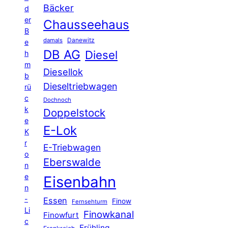
Bäcker
d
er
Chausseehaus
B
Danewitz
damals
e
DB AG
Diesel
h
m
Diesellok
b
Dieseltriebwagen
rü
c
Dochnoch
k
Doppelstock
e
E-Lok
K
r
E-Triebwagen
o
Eberswalde
n
e
Eisenbahn
n
-
Essen
Finow
Fernsehturm
Li
Finowkanal
Finowfurt
c
Frühling