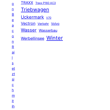
TRAXX
Traxx P160 AC3
o
Triebwagen
n
B
Uckermark
V70
e
Vectron
Volvo
Verkehr
a
Wasser
Wasserbau
c
o
Winter
Werbellinsee
n
R
ai
l
s
et
zt
si
c
h
m
it
ih