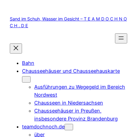
Zum
Inhalt
Sand im Schuh, Wasser im Gesicht – T E A M D O C H N O
springen
C H . D E
Bahn
Chausseehäuser und Chausseehauskarte
Ausführungen zu Wegegeld im Bereich
Nordwest
Chausseen in Niedersachsen
Chausseehäuser in Preußen,
insbesondere Provinz Brandenburg
teamdochnoch.de
über