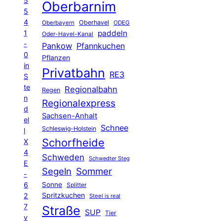
5
Oberbarnim
5
4
Oberhavel
Oberbayern
ODEG
1
paddeln
Oder-Havel-Kanal
-
Pankow
Pfannkuchen
0
Pflanzen
in
Privatbahn
RE3
S
te
Regionalbahn
Regen
n
Regionalexpress
d
Sachsen-Anhalt
el
Schnee
Schleswig-Holstein
l
Schorfheide
X
4
Schweden
Schwedter Steg
E
Segeln
Sommer
-
6
Sonne
Splitter
Spritzkuchen
2
Steel is real
7
Straße
SUP
Tier
v