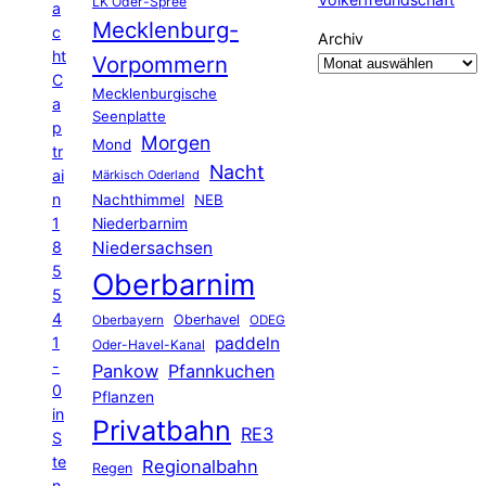
LK Oder-Spree
a
Mecklenburg-
c
Archiv
ht
Vorpommern
C
Mecklenburgische
a
Seenplatte
p
Morgen
Mond
tr
Nacht
ai
Märkisch Oderland
n
Nachthimmel
NEB
1
Niederbarnim
8
Niedersachsen
5
Oberbarnim
5
4
Oberhavel
Oberbayern
ODEG
1
paddeln
Oder-Havel-Kanal
-
Pankow
Pfannkuchen
0
Pflanzen
in
Privatbahn
RE3
S
te
Regionalbahn
Regen
n