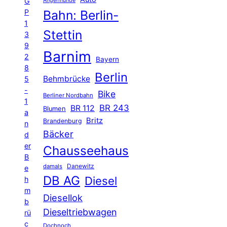
G
Angermünde
P
Bahn: Berlin-
1
Stettin
3
9
Barnim
2
Bayern
8
Berlin
Behmbrücke
5
-
Bike
Berliner Nordbahn
1
BR 243
BR 112
Blumen
a
Britz
Brandenburg
n
Bäcker
d
er
Chausseehaus
B
Danewitz
damals
e
DB AG
Diesel
h
m
Diesellok
b
Dieseltriebwagen
rü
c
Dochnoch