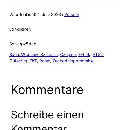
Veröffentlicht
21. Juni 2023
in
Verkehr
von
kirdneh
Schlagwörter:
Bahn: Wrocław-Szczecin
, 
Czepino
, 
E-Lok
, 
ET22
, 
Güterzug
, 
PKP
, 
Polen
, 
Zachodniopomorskie
Kommentare
Schreibe einen
Kommentar