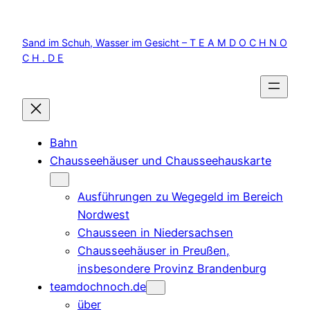
Zum
Inhalt
Sand im Schuh, Wasser im Gesicht – T E A M D O C H N O
springen
C H . D E
Bahn
Chausseehäuser und Chausseehauskarte
Ausführungen zu Wegegeld im Bereich
Nordwest
Chausseen in Niedersachsen
Chausseehäuser in Preußen,
insbesondere Provinz Brandenburg
teamdochnoch.de
über