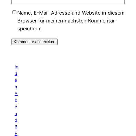
Name, E-Mail-Adresse und Website in diesem
Browser für meinen nächsten Kommentar
speichern.
In
d
e
n
A
b
e
n
d
B
E