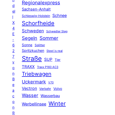
Regionalexpress
d
Sachsen-Anhalt
el
Schnee
Schleswig-Holstein
l
Schorfheide
X
4
Schweden
Schwedter Steg
E
Segeln
Sommer
-
6
Sonne
Splitter
Spritzkuchen
2
Steel is real
7
Straße
SUP
Tier
v
TRAXX
Traxx P160 AC3
o
Triebwagen
n
B
Uckermark
V70
e
Vectron
Volvo
Verkehr
a
Wasser
Wasserbau
c
o
Winter
Werbellinsee
n
R