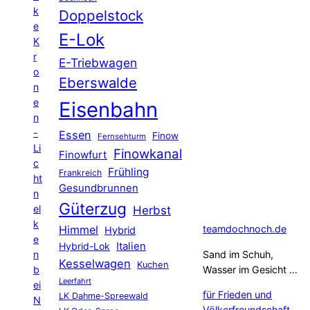
k
Doppelstock
e
E-Lok
K
r
E-Triebwagen
o
Eberswalde
n
e
Eisenbahn
n
-
Essen
Finow
Fernsehturm
Li
Finowkanal
Finowfurt
c
Frühling
Frankreich
ht
Gesundbrunnen
n
Güterzug
el
Herbst
k
Himmel
teamdochnoch.de
Hybrid
e
Hybrid-Lok
Italien
n
Sand im Schuh,
Kesselwagen
Kuchen
b
Wasser im Gesicht …
Leerfahrt
ei
für Frieden und
LK Dahme-Spreewald
N
Völkerfreundschaft