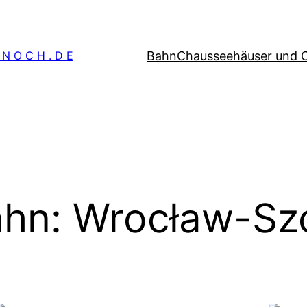
Bahn
Chausseehäuser und 
 N O C H . D E
hn: Wrocław-Sz