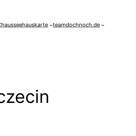
Chausseehauskarte
teamdochnoch.de
czecin