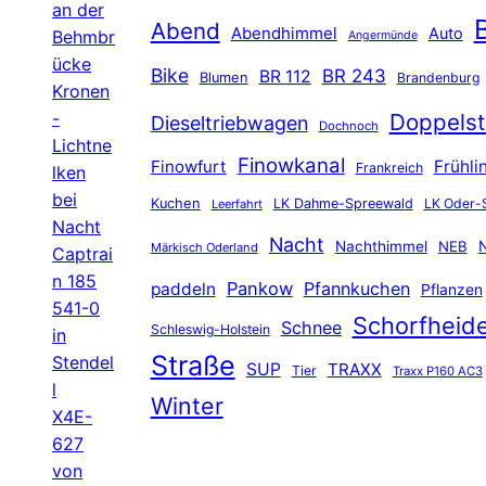
an der
B
Abend
Abendhimmel
Auto
Behmbr
Angermünde
ücke
Bike
BR 243
BR 112
Blumen
Brandenburg
Kronen
-
Doppelst
Dieseltriebwagen
Dochnoch
Lichtne
Finowkanal
Finowfurt
Frühli
Frankreich
lken
bei
Kuchen
LK Dahme-Spreewald
LK Oder-
Leerfahrt
Nacht
Nacht
Nachthimmel
NEB
N
Märkisch Oderland
Captrai
n 185
Pankow
Pfannkuchen
paddeln
Pflanzen
541-0
Schorfheid
Schnee
Schleswig-Holstein
in
Straße
Stendel
SUP
TRAXX
Tier
Traxx P160 AC3
l
Winter
X4E-
627
von