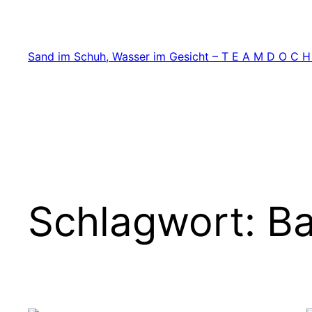
Zum
Inhalt
springen
Sand im Schuh, Wasser im Gesicht – T E A M D O C H
Schlagwort:
Ba