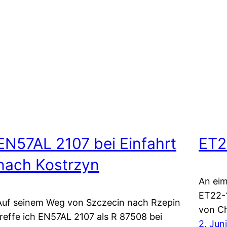
EN57AL 2107 bei Einfahrt
ET2
nach Kostrzyn
An ei
ET22-
Auf seinem Weg von Szczecin nach Rzepin
von Ch
treffe ich EN57AL 2107 als R 87508 bei
2. Jun