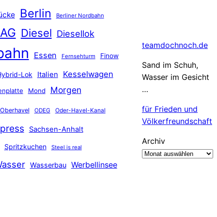
Berlin
ücke
Berliner Nordbahn
 AG
Diesel
Diesellok
teamdochnoch.de
bahn
Essen
Finow
Fernsehturm
Sand im Schuh,
Kesselwagen
Hybrid-Lok
Italien
Wasser im Gesicht
…
Morgen
nplatte
Mond
für Frieden und
Oberhavel
Oder-Havel-Kanal
ODEG
Völkerfreundschaft
press
Sachsen-Anhalt
Archiv
Spritzkuchen
Steel is real
asser
Werbellinsee
Wasserbau