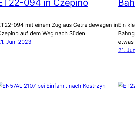
ET22-094 in Czepino
Bah
ET22-094 mit einem Zug aus Getreidewagen in
Ein kl
Czepino auf dem Weg nach Süden.
Bahng
21. Juni 2023
etwas 
21. Ju