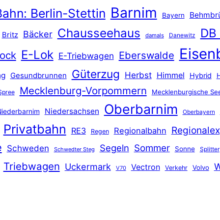
Barnim
ahn: Berlin-Stettin
Behmbr
Bayern
Chausseehaus
DB
Bäcker
Britz
Danewitz
damals
Eisen
E-Lok
ock
Eberswalde
E-Triebwagen
Güterzug
Herbst
Himmel
ng
Gesundbrunnen
Hybrid
Mecklenburg-Vorpommern
Mecklenburgische See
Spree
Oberbarnim
Niedersachsen
iederbarnim
Oberbayern
Privatbahn
Regionalex
RE3
Regionalbahn
Regen
e
Segeln
Sommer
Schweden
Sonne
Splitter
Schwedter Steg
Triebwagen
Uckermark
W
Vectron
Volvo
Verkehr
V70