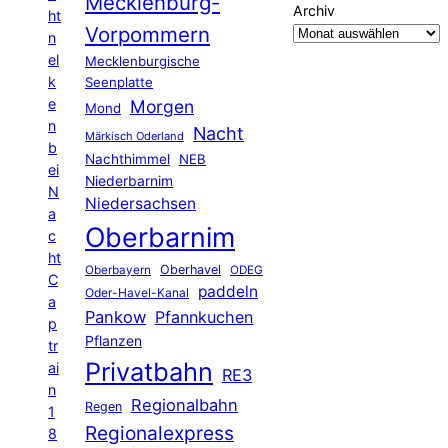
Mecklenburg-
Archiv
ht
Vorpommern
n
el
Mecklenburgische
k
Seenplatte
e
Morgen
Mond
n
Nacht
Märkisch Oderland
b
Nachthimmel
NEB
ei
Niederbarnim
N
Niedersachsen
a
Oberbarnim
c
ht
Oberhavel
Oberbayern
ODEG
C
paddeln
Oder-Havel-Kanal
a
Pankow
Pfannkuchen
p
Pflanzen
tr
Privatbahn
ai
RE3
n
Regionalbahn
Regen
1
Regionalexpress
8