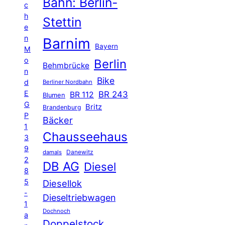
Bahn: Berlin-
c
h
Stettin
e
n
Barnim
Bayern
M
o
Berlin
Behmbrücke
n
Bike
d
Berliner Nordbahn
E
BR 243
BR 112
Blumen
G
Britz
Brandenburg
P
Bäcker
1
Chausseehaus
3
9
Danewitz
damals
2
DB AG
Diesel
8
5
Diesellok
-
Dieseltriebwagen
1
Dochnoch
a
Doppelstock