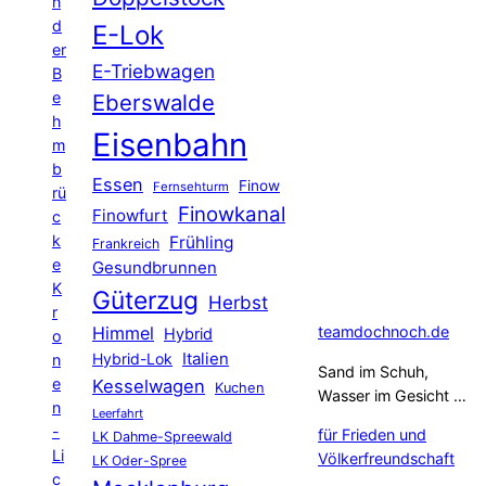
n
d
E-Lok
er
E-Triebwagen
B
e
Eberswalde
h
Eisenbahn
m
b
Essen
Finow
Fernsehturm
rü
Finowkanal
Finowfurt
c
k
Frühling
Frankreich
e
Gesundbrunnen
K
Güterzug
Herbst
r
Himmel
teamdochnoch.de
Hybrid
o
Hybrid-Lok
Italien
n
Sand im Schuh,
e
Kesselwagen
Kuchen
Wasser im Gesicht …
n
Leerfahrt
-
für Frieden und
LK Dahme-Spreewald
Li
Völkerfreundschaft
LK Oder-Spree
c