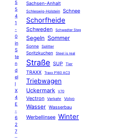
5
Sachsen-Anhalt
5
Schnee
Schleswig-Holstein
4
Schorfheide
1
Schweden
-
Schwedter Steg
0
Segeln
Sommer
in
Sonne
Splitter
S
Spritzkuchen
Steel is real
te
Straße
n
SUP
Tier
d
TRAXX
Traxx P160 AC3
el
Triebwagen
l
Uckermark
X
V70
4
Vectron
Volvo
Verkehr
E
Wasser
Wasserbau
-
Winter
Werbellinsee
6
2
7
v