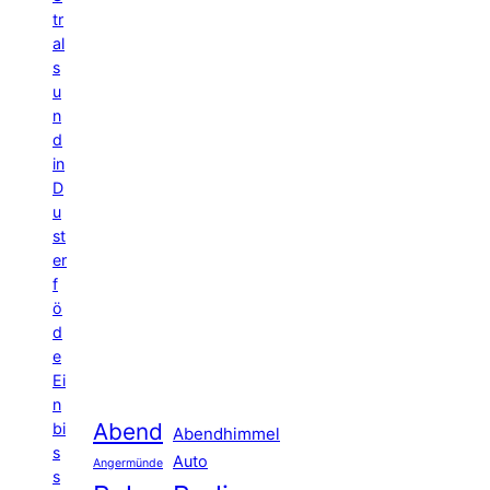
tr
al
s
u
n
d
in
D
u
st
er
f
ö
d
e
Ei
n
Abend
bi
Abendhimmel
s
Auto
Angermünde
s