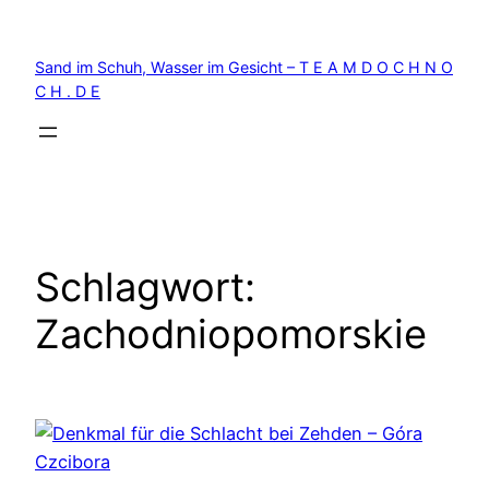
Zum
Inhalt
Sand im Schuh, Wasser im Gesicht – T E A M D O C H N O
springen
C H . D E
Schlagwort:
Zachodniopomorskie