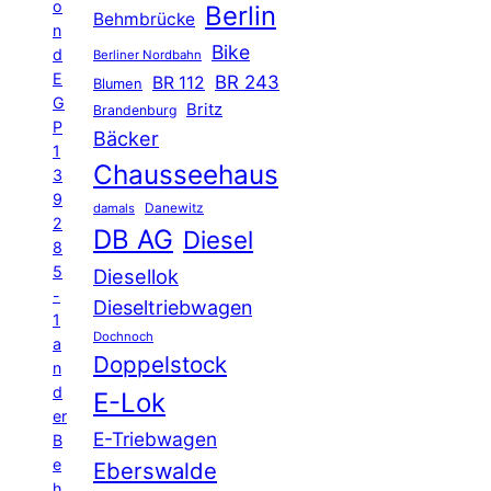
o
Berlin
Behmbrücke
n
Bike
d
Berliner Nordbahn
E
BR 243
BR 112
Blumen
G
Britz
Brandenburg
P
Bäcker
1
Chausseehaus
3
9
Danewitz
damals
2
DB AG
Diesel
8
5
Diesellok
-
Dieseltriebwagen
1
Dochnoch
a
Doppelstock
n
d
E-Lok
er
E-Triebwagen
B
e
Eberswalde
h