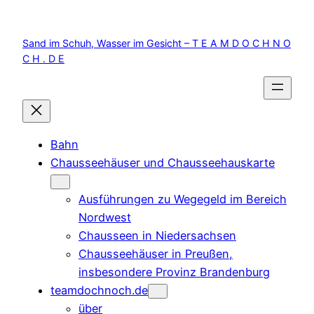
Zum
Inhalt
Sand im Schuh, Wasser im Gesicht – T E A M D O C H N O
springen
C H . D E
Bahn
Chausseehäuser und Chausseehauskarte
Ausführungen zu Wegegeld im Bereich
Nordwest
Chausseen in Niedersachsen
Chausseehäuser in Preußen,
insbesondere Provinz Brandenburg
teamdochnoch.de
über