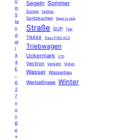
0
Segeln
Sommer
in
Sonne
Splitter
S
Spritzkuchen
Steel is real
te
Straße
n
SUP
Tier
d
TRAXX
Traxx P160 AC3
el
Triebwagen
l
Uckermark
X
V70
4
Vectron
Volvo
Verkehr
E
Wasser
Wasserbau
-
Winter
Werbellinsee
6
2
7
v
o
n
B
e
a