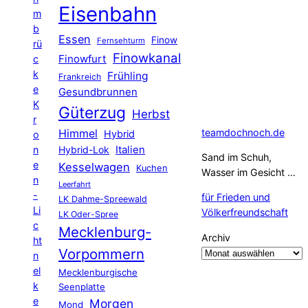
Eisenbahn
m
b
Essen
Finow
Fernsehturm
rü
Finowkanal
Finowfurt
c
k
Frühling
Frankreich
e
Gesundbrunnen
K
Güterzug
Herbst
r
Himmel
teamdochnoch.de
Hybrid
o
Hybrid-Lok
Italien
n
Sand im Schuh,
e
Kesselwagen
Kuchen
Wasser im Gesicht …
n
Leerfahrt
-
für Frieden und
LK Dahme-Spreewald
Li
Völkerfreundschaft
LK Oder-Spree
c
Mecklenburg-
Archiv
ht
Vorpommern
n
el
Mecklenburgische
k
Seenplatte
e
Morgen
Mond