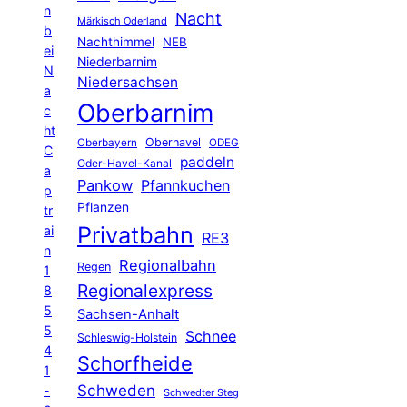
n
Nacht
Märkisch Oderland
b
Nachthimmel
NEB
ei
Niederbarnim
N
Niedersachsen
a
Oberbarnim
c
ht
Oberhavel
Oberbayern
ODEG
C
paddeln
Oder-Havel-Kanal
a
Pankow
Pfannkuchen
p
Pflanzen
tr
Privatbahn
ai
RE3
n
Regionalbahn
Regen
1
Regionalexpress
8
5
Sachsen-Anhalt
5
Schnee
Schleswig-Holstein
4
Schorfheide
1
Schweden
-
Schwedter Steg