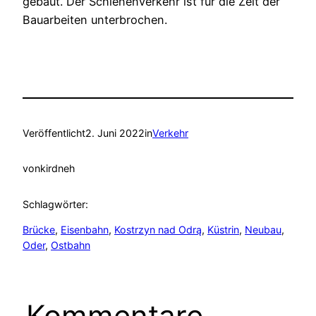
gebaut. Der Schienenverkehr ist für die Zeit der
Bauarbeiten unterbrochen.
Veröffentlicht
2. Juni 2022
in
Verkehr
von
kirdneh
Schlagwörter:
Brücke
, 
Eisenbahn
, 
Kostrzyn nad Odrą
, 
Küstrin
, 
Neubau
, 
Oder
, 
Ostbahn
Kommentare