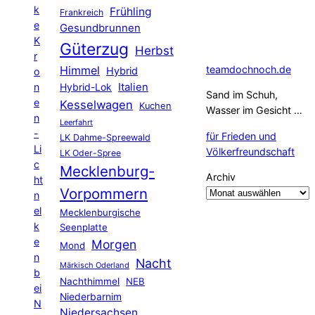
k
Frühling
Frankreich
e
Gesundbrunnen
K
Güterzug
Herbst
r
Himmel
teamdochnoch.de
Hybrid
o
Hybrid-Lok
Italien
n
Sand im Schuh,
e
Kesselwagen
Kuchen
Wasser im Gesicht …
n
Leerfahrt
-
für Frieden und
LK Dahme-Spreewald
Li
Völkerfreundschaft
LK Oder-Spree
c
Mecklenburg-
Archiv
ht
Vorpommern
n
el
Mecklenburgische
k
Seenplatte
e
Morgen
Mond
n
Nacht
Märkisch Oderland
b
Nachthimmel
NEB
ei
Niederbarnim
N
Niedersachsen