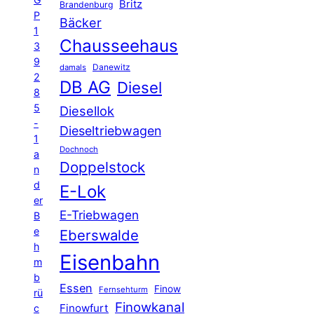
Britz
Brandenburg
P
Bäcker
1
Chausseehaus
3
9
Danewitz
damals
2
DB AG
Diesel
8
5
Diesellok
-
Dieseltriebwagen
1
Dochnoch
a
Doppelstock
n
d
E-Lok
er
E-Triebwagen
B
e
Eberswalde
h
Eisenbahn
m
b
Essen
Finow
Fernsehturm
rü
Finowkanal
Finowfurt
c