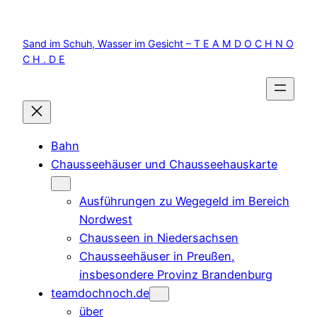
Zum
Inhalt
Sand im Schuh, Wasser im Gesicht – T E A M D O C H N O
springen
C H . D E
Bahn
Chausseehäuser und Chausseehauskarte
Ausführungen zu Wegegeld im Bereich
Nordwest
Chausseen in Niedersachsen
Chausseehäuser in Preußen,
insbesondere Provinz Brandenburg
teamdochnoch.de
über