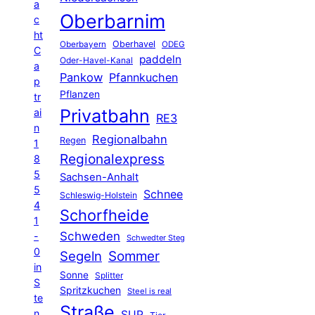
a
Oberbarnim
c
ht
Oberhavel
Oberbayern
ODEG
C
paddeln
Oder-Havel-Kanal
a
Pankow
Pfannkuchen
p
Pflanzen
tr
Privatbahn
ai
RE3
n
Regionalbahn
Regen
1
Regionalexpress
8
5
Sachsen-Anhalt
5
Schnee
Schleswig-Holstein
4
Schorfheide
1
Schweden
-
Schwedter Steg
0
Segeln
Sommer
in
Sonne
Splitter
S
Spritzkuchen
Steel is real
te
Straße
n
SUP