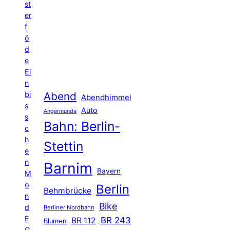
st
er
f
ö
d
e
Ei
n
Abend
bi
Abendhimmel
s
Auto
Angermünde
s
Bahn: Berlin-
c
h
Stettin
e
n
Barnim
Bayern
M
o
Berlin
Behmbrücke
n
Bike
d
Berliner Nordbahn
E
BR 243
BR 112
Blumen
G