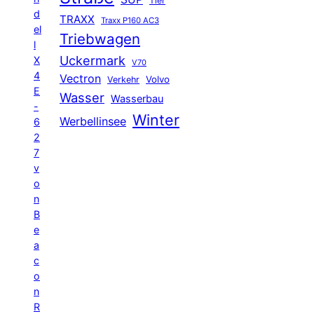
Tier
d
TRAXX
Traxx P160 AC3
el
Triebwagen
l
Uckermark
X
V70
4
Vectron
Volvo
Verkehr
E
Wasser
Wasserbau
-
Winter
Werbellinsee
6
2
7
v
o
n
B
e
a
c
o
n
R