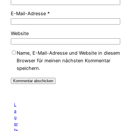
E-Mail-Adresse
*
Website
Name, E-Mail-Adresse und Website in diesem
Browser für meinen nächsten Kommentar
speichern.
L
a
g
er
fe