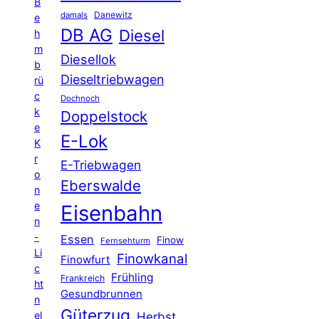
B
Danewitz
damals
e
DB AG
Diesel
h
m
Diesellok
b
Dieseltriebwagen
rü
c
Dochnoch
k
Doppelstock
e
E-Lok
K
r
E-Triebwagen
o
Eberswalde
n
e
Eisenbahn
n
-
Essen
Finow
Fernsehturm
Li
Finowkanal
Finowfurt
c
Frühling
Frankreich
ht
Gesundbrunnen
n
Güterzug
el
Herbst