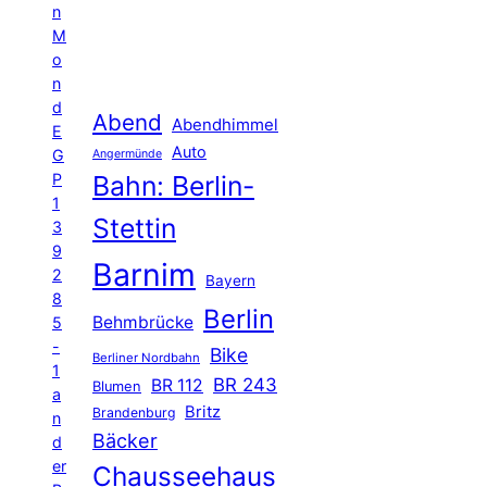
n
M
o
n
d
Abend
Abendhimmel
E
Auto
G
Angermünde
P
Bahn: Berlin-
1
Stettin
3
9
Barnim
2
Bayern
8
Berlin
Behmbrücke
5
-
Bike
Berliner Nordbahn
1
BR 243
BR 112
Blumen
a
Britz
Brandenburg
n
Bäcker
d
er
Chausseehaus