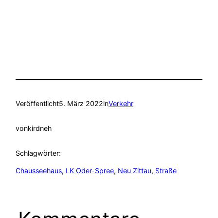
Veröffentlicht
5. März 2022
in
Verkehr
von
kirdneh
Schlagwörter:
Chausseehaus
, 
LK Oder-Spree
, 
Neu Zittau
, 
Straße