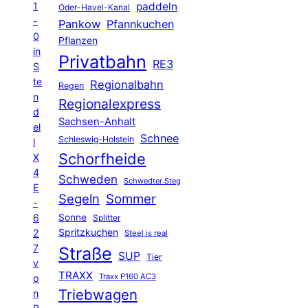
1
paddeln
Oder-Havel-Kanal
-
Pankow
Pfannkuchen
0
Pflanzen
in
Privatbahn
RE3
S
te
Regionalbahn
Regen
n
Regionalexpress
d
Sachsen-Anhalt
el
Schnee
Schleswig-Holstein
l
Schorfheide
X
4
Schweden
Schwedter Steg
E
Segeln
Sommer
-
6
Sonne
Splitter
Spritzkuchen
2
Steel is real
7
Straße
SUP
Tier
v
TRAXX
Traxx P160 AC3
o
Triebwagen
n