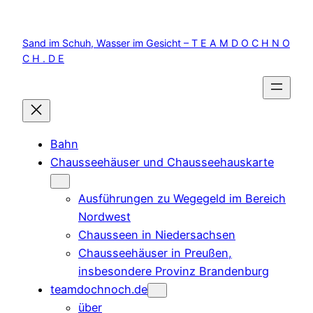
Zum
Inhalt
Sand im Schuh, Wasser im Gesicht – T E A M D O C H N O
springen
C H . D E
Bahn
Chausseehäuser und Chausseehauskarte
Ausführungen zu Wegegeld im Bereich
Nordwest
Chausseen in Niedersachsen
Chausseehäuser in Preußen,
insbesondere Provinz Brandenburg
teamdochnoch.de
über