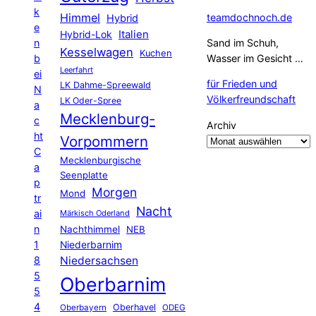
k
Himmel
teamdochnoch.de
Hybrid
e
Hybrid-Lok
Italien
n
Sand im Schuh,
Kesselwagen
Kuchen
b
Wasser im Gesicht …
Leerfahrt
ei
für Frieden und
LK Dahme-Spreewald
N
Völkerfreundschaft
LK Oder-Spree
a
Mecklenburg-
c
Archiv
ht
Vorpommern
C
Mecklenburgische
a
Seenplatte
p
Morgen
Mond
tr
Nacht
ai
Märkisch Oderland
n
Nachthimmel
NEB
1
Niederbarnim
8
Niedersachsen
5
Oberbarnim
5
4
Oberhavel
Oberbayern
ODEG