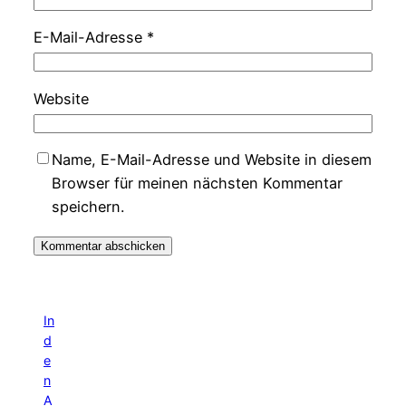
E-Mail-Adresse
*
Website
Name, E-Mail-Adresse und Website in diesem
Browser für meinen nächsten Kommentar
speichern.
In
d
e
n
A