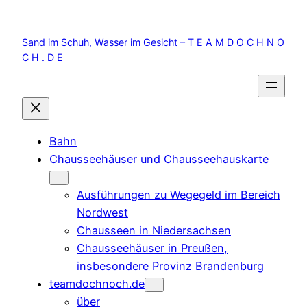
Zum
Inhalt
Sand im Schuh, Wasser im Gesicht – T E A M D O C H N O
springen
C H . D E
Bahn
Chausseehäuser und Chausseehauskarte
Ausführungen zu Wegegeld im Bereich
Nordwest
Chausseen in Niedersachsen
Chausseehäuser in Preußen,
insbesondere Provinz Brandenburg
teamdochnoch.de
über