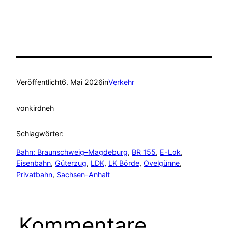
Veröffentlicht
6. Mai 2026
in
Verkehr
von
kirdneh
Schlagwörter:
Bahn: Braunschweig–Magdeburg
, 
BR 155
, 
E-Lok
, 
Eisenbahn
, 
Güterzug
, 
LDK
, 
LK Börde
, 
Ovelgünne
, 
Privatbahn
, 
Sachsen-Anhalt
Kommentare