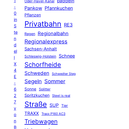
1
paddeln
Oder-Havel-Kanal
-
Pankow
Pfannkuchen
0
Pflanzen
in
Privatbahn
RE3
S
te
Regionalbahn
Regen
n
Regionalexpress
d
Sachsen-Anhalt
el
Schnee
Schleswig-Holstein
l
Schorfheide
X
4
Schweden
Schwedter Steg
E
Segeln
Sommer
-
6
Sonne
Splitter
Spritzkuchen
2
Steel is real
7
Straße
SUP
Tier
v
TRAXX
Traxx P160 AC3
o
Triebwagen
n
B