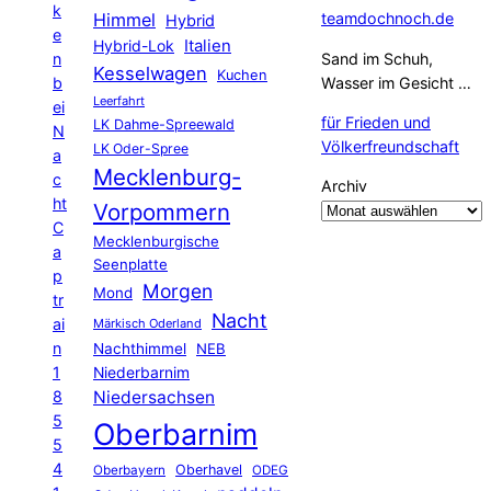
k
Himmel
teamdochnoch.de
Hybrid
e
Hybrid-Lok
Italien
n
Sand im Schuh,
Kesselwagen
Kuchen
b
Wasser im Gesicht …
Leerfahrt
ei
für Frieden und
LK Dahme-Spreewald
N
Völkerfreundschaft
LK Oder-Spree
a
Mecklenburg-
c
Archiv
ht
Vorpommern
C
Mecklenburgische
a
Seenplatte
p
Morgen
Mond
tr
Nacht
ai
Märkisch Oderland
n
Nachthimmel
NEB
1
Niederbarnim
8
Niedersachsen
5
Oberbarnim
5
4
Oberhavel
Oberbayern
ODEG