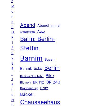
n
M
o
n
d
Abend
Abendhimmel
E
Auto
G
Angermünde
P
Bahn: Berlin-
1
Stettin
3
9
Barnim
2
Bayern
8
Berlin
Behmbrücke
5
-
Bike
Berliner Nordbahn
1
BR 243
BR 112
Blumen
a
Britz
Brandenburg
n
Bäcker
d
er
Chausseehaus
B