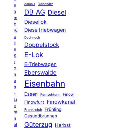
Danewitz
damals
e
DB AG
Diesel
h
m
Diesellok
b
Dieseltriebwagen
rü
c
Dochnoch
k
Doppelstock
e
E-Lok
K
r
E-Triebwagen
o
Eberswalde
n
e
Eisenbahn
n
-
Essen
Finow
Fernsehturm
Li
Finowkanal
Finowfurt
c
Frühling
Frankreich
ht
Gesundbrunnen
n
Güterzug
el
Herbst