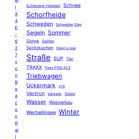
el
Schnee
Schleswig-Holstein
l
Schorfheide
X
4
Schweden
Schwedter Steg
E
Segeln
Sommer
-
6
Sonne
Splitter
Spritzkuchen
2
Steel is real
7
Straße
SUP
Tier
v
TRAXX
Traxx P160 AC3
o
Triebwagen
n
B
Uckermark
V70
e
Vectron
Volvo
Verkehr
a
Wasser
Wasserbau
c
o
Winter
Werbellinsee
n
R
ai
l