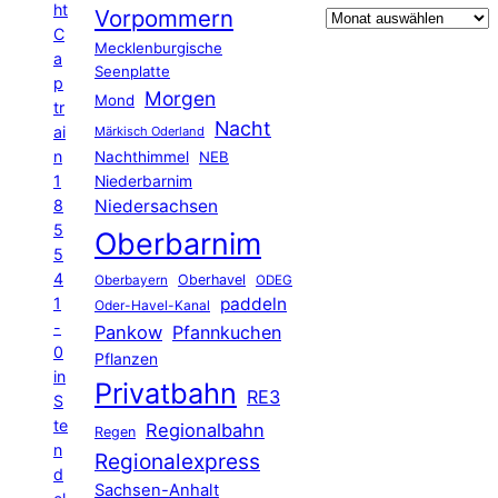
ht
Vorpommern
C
Mecklenburgische
a
Seenplatte
p
Morgen
Mond
tr
Nacht
ai
Märkisch Oderland
n
Nachthimmel
NEB
1
Niederbarnim
8
Niedersachsen
5
Oberbarnim
5
4
Oberhavel
Oberbayern
ODEG
1
paddeln
Oder-Havel-Kanal
-
Pankow
Pfannkuchen
0
Pflanzen
in
Privatbahn
RE3
S
te
Regionalbahn
Regen
n
Regionalexpress
d
Sachsen-Anhalt