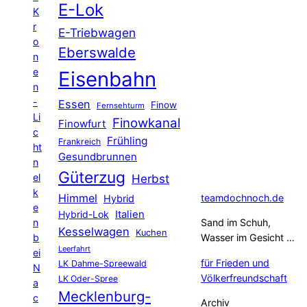
E-Lok
K
r
E-Triebwagen
o
Eberswalde
n
e
Eisenbahn
n
-
Essen
Finow
Fernsehturm
Li
Finowkanal
Finowfurt
c
Frühling
Frankreich
ht
Gesundbrunnen
n
Güterzug
el
Herbst
k
Himmel
teamdochnoch.de
Hybrid
e
Hybrid-Lok
Italien
n
Sand im Schuh,
Kesselwagen
Kuchen
b
Wasser im Gesicht …
Leerfahrt
ei
für Frieden und
LK Dahme-Spreewald
N
Völkerfreundschaft
LK Oder-Spree
a
Mecklenburg-
c
Archiv