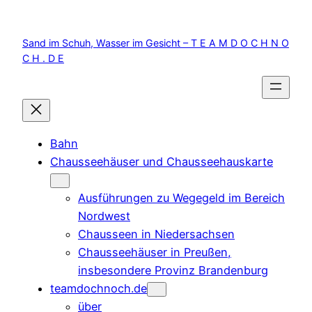
Zum
Inhalt
Sand im Schuh, Wasser im Gesicht – T E A M D O C H N O
springen
C H . D E
Bahn
Chausseehäuser und Chausseehauskarte
Ausführungen zu Wegegeld im Bereich
Nordwest
Chausseen in Niedersachsen
Chausseehäuser in Preußen,
insbesondere Provinz Brandenburg
teamdochnoch.de
über