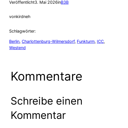
Veröffentlicht
3. Mai 2026
in
B3B
von
kirdneh
Schlagwörter:
Berlin
, 
Charlottenburg-Wilmersdorf
, 
Funkturm
, 
ICC
, 
Westend
Kommentare
Schreibe einen
Kommentar