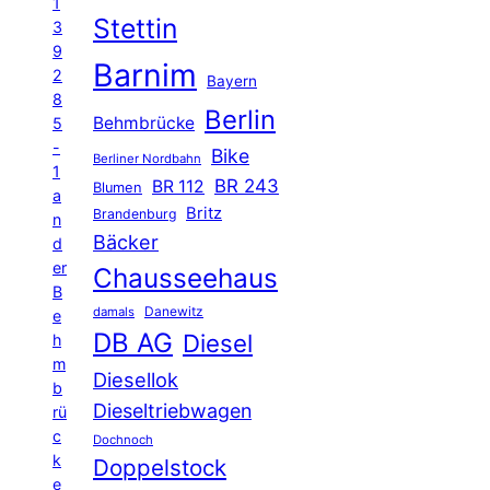
1
Stettin
3
9
Barnim
2
Bayern
8
Berlin
Behmbrücke
5
-
Bike
Berliner Nordbahn
1
BR 243
BR 112
Blumen
a
Britz
Brandenburg
n
Bäcker
d
er
Chausseehaus
B
Danewitz
damals
e
DB AG
Diesel
h
m
Diesellok
b
Dieseltriebwagen
rü
c
Dochnoch
k
Doppelstock
e