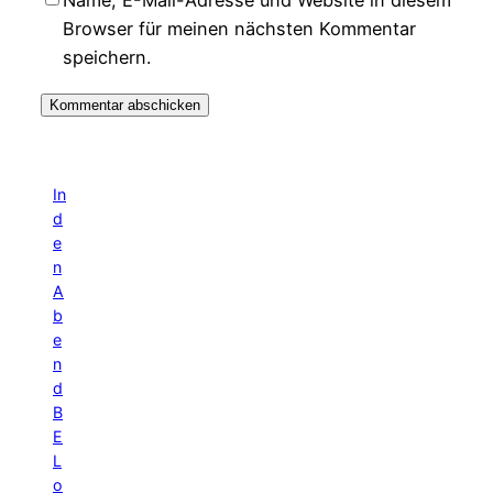
Browser für meinen nächsten Kommentar
speichern.
In
d
e
n
A
b
e
n
d
B
E
L
o