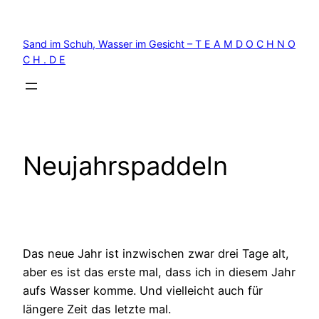
Zum
Inhalt
Sand im Schuh, Wasser im Gesicht – T E A M D O C H N O
springen
C H . D E
Neujahrspaddeln
Das neue Jahr ist inzwischen zwar drei Tage alt,
aber es ist das erste mal, dass ich in diesem Jahr
aufs Wasser komme. Und vielleicht auch für
längere Zeit das letzte mal.