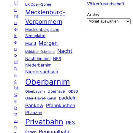
Li
Völkerfreundschaft
LK Oder-Spree
c
Mecklenburg-
Archiv
ht
Vorpommern
n
el
Mecklenburgische
k
Seenplatte
e
Morgen
Mond
n
Nacht
Märkisch Oderland
b
Nachthimmel
NEB
ei
Niederbarnim
N
Niedersachsen
a
Oberbarnim
c
ht
Oberhavel
Oberbayern
ODEG
C
paddeln
Oder-Havel-Kanal
a
Pankow
Pfannkuchen
p
Pflanzen
tr
Privatbahn
ai
RE3
n
Regionalbahn
Regen