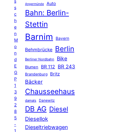
s
Auto
Angermünde
s
Bahn: Berlin-
c
h
Stettin
e
n
Barnim
Bayern
M
o
Berlin
Behmbrücke
n
Bike
d
Berliner Nordbahn
E
BR 243
BR 112
Blumen
G
Britz
Brandenburg
P
Bäcker
1
Chausseehaus
3
9
Danewitz
damals
2
DB AG
Diesel
8
5
Diesellok
-
Dieseltriebwagen
1