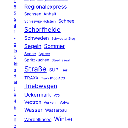
1
Regionalexpress
8
5
Sachsen-Anhalt
5
Schnee
Schleswig-Holstein
4
Schorfheide
1
Schweden
-
Schwedter Steg
0
Segeln
Sommer
in
Sonne
Splitter
S
Spritzkuchen
Steel is real
te
Straße
n
SUP
Tier
d
TRAXX
Traxx P160 AC3
el
Triebwagen
l
Uckermark
X
V70
4
Vectron
Volvo
Verkehr
E
Wasser
Wasserbau
-
Winter
Werbellinsee
6
2