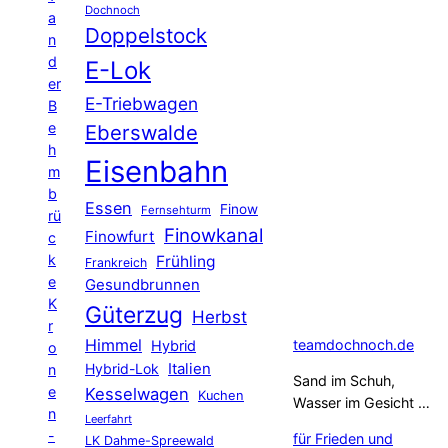
Dochnoch
a
Doppelstock
n
d
E-Lok
er
E-Triebwagen
B
e
Eberswalde
h
Eisenbahn
m
b
Essen
Finow
Fernsehturm
rü
Finowkanal
Finowfurt
c
k
Frühling
Frankreich
e
Gesundbrunnen
K
Güterzug
Herbst
r
Himmel
teamdochnoch.de
Hybrid
o
Hybrid-Lok
Italien
n
Sand im Schuh,
e
Kesselwagen
Kuchen
Wasser im Gesicht …
n
Leerfahrt
-
für Frieden und
LK Dahme-Spreewald