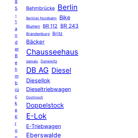
8
Berlin
Behmbrücke
5
-
Bike
Berliner Nordbahn
1
BR 243
BR 112
Blumen
a
Britz
Brandenburg
n
Bäcker
d
er
Chausseehaus
B
Danewitz
damals
e
DB AG
Diesel
h
m
Diesellok
b
Dieseltriebwagen
rü
c
Dochnoch
k
Doppelstock
e
E-Lok
K
r
E-Triebwagen
o
Eberswalde
n