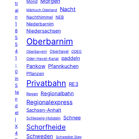
Morgen
Mond
tr
Nacht
ai
Märkisch Oderland
n
Nachthimmel
NEB
1
Niederbarnim
8
Niedersachsen
5
Oberbarnim
5
4
Oberhavel
Oberbayern
ODEG
1
paddeln
Oder-Havel-Kanal
-
Pankow
Pfannkuchen
0
Pflanzen
in
Privatbahn
RE3
S
te
Regionalbahn
Regen
n
Regionalexpress
d
Sachsen-Anhalt
el
Schnee
Schleswig-Holstein
l
Schorfheide
X
4
Schweden
Schwedter Steg