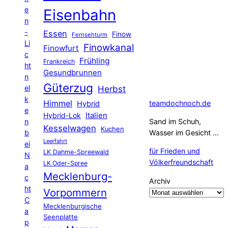
e
Eisenbahn
n
-
Essen
Finow
Fernsehturm
Li
Finowkanal
Finowfurt
c
Frühling
Frankreich
ht
Gesundbrunnen
n
Güterzug
el
Herbst
k
Himmel
teamdochnoch.de
Hybrid
e
Hybrid-Lok
Italien
n
Sand im Schuh,
Kesselwagen
Kuchen
b
Wasser im Gesicht …
Leerfahrt
ei
für Frieden und
LK Dahme-Spreewald
N
Völkerfreundschaft
LK Oder-Spree
a
Mecklenburg-
c
Archiv
ht
Vorpommern
C
Mecklenburgische
a
Seenplatte
p