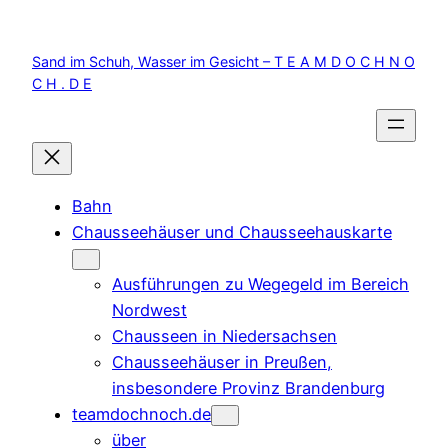
Zum
Inhalt
Sand im Schuh, Wasser im Gesicht – T E A M D O C H N O
springen
C H . D E
Bahn
Chausseehäuser und Chausseehauskarte
Ausführungen zu Wegegeld im Bereich
Nordwest
Chausseen in Niedersachsen
Chausseehäuser in Preußen,
insbesondere Provinz Brandenburg
teamdochnoch.de
über