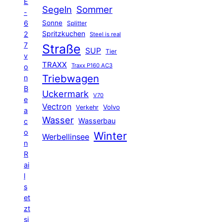
E
Segeln
Sommer
-
6
Sonne
Splitter
Spritzkuchen
2
Steel is real
7
Straße
SUP
Tier
v
TRAXX
Traxx P160 AC3
o
Triebwagen
n
B
Uckermark
V70
e
Vectron
Volvo
Verkehr
a
Wasser
Wasserbau
c
o
Winter
Werbellinsee
n
R
ai
l
s
et
zt
si