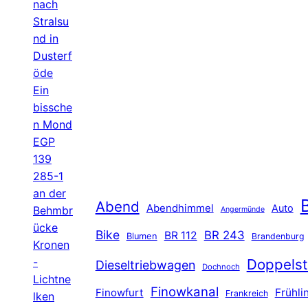
nach
Stralsu
nd in
Dusterf
öde
Ein
bissche
n Mond
EGP
139
285-1
an der
B
Abend
Abendhimmel
Auto
Behmbr
Angermünde
ücke
Bike
BR 243
BR 112
Blumen
Brandenburg
Kronen
-
Doppelst
Dieseltriebwagen
Dochnoch
Lichtne
Finowkanal
Finowfurt
Frühli
Frankreich
lken