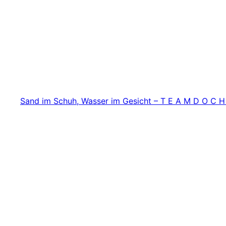
Zum
Inhalt
springen
Sand im Schuh, Wasser im Gesicht – T E A M D O C H