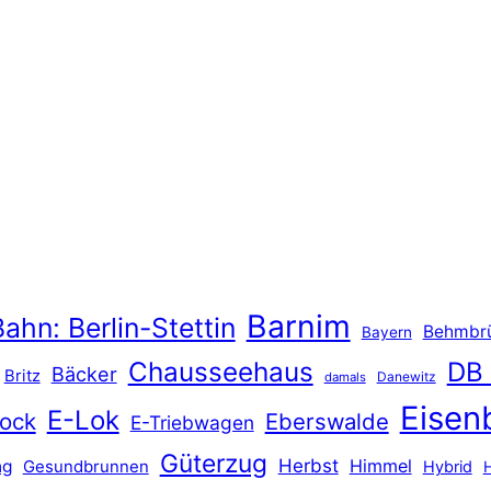
Barnim
ahn: Berlin-Stettin
Behmbr
Bayern
Chausseehaus
DB
Bäcker
Britz
Danewitz
damals
Eisen
E-Lok
ock
Eberswalde
E-Triebwagen
Güterzug
Herbst
Himmel
ng
Gesundbrunnen
Hybrid