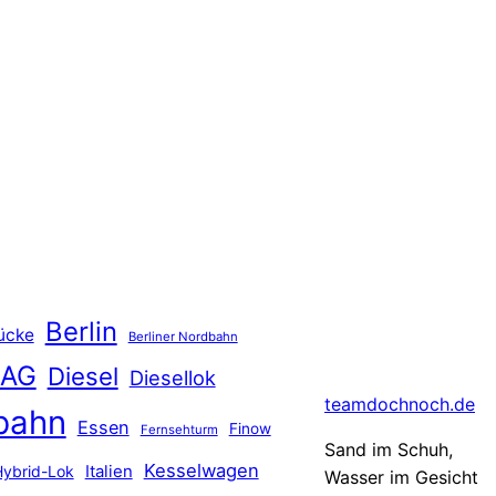
Berlin
ücke
Berliner Nordbahn
 AG
Diesel
Diesellok
teamdochnoch.de
bahn
Essen
Finow
Fernsehturm
Sand im Schuh,
Kesselwagen
Hybrid-Lok
Italien
Wasser im Gesicht