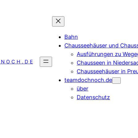
Bahn
Chausseehäuser und Chaus
Ausführungen zu Wegeg
 N O C H . D E
Chausseen in Niedersa
Chausseehäuser in Pre
teamdochnoch.de
über
Datenschutz