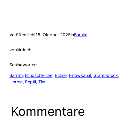
Veröffentlicht
15. Oktober 2025
in
Barnim
von
kirdneh
Schlagwörter:
Barnim
, 
Blindschleiche
, 
Echse
, 
Finowkanal
, 
Grafenbrück
, 
Herbst
, 
Reptil
, 
Tier
Kommentare