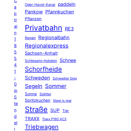
C
paddeln
Oder-Havel-Kanal
a
Pankow
Pfannkuchen
p
Pflanzen
tr
Privatbahn
ai
RE3
n
Regionalbahn
Regen
1
Regionalexpress
8
5
Sachsen-Anhalt
5
Schnee
Schleswig-Holstein
4
Schorfheide
1
Schweden
-
Schwedter Steg
0
Segeln
Sommer
in
Sonne
Splitter
S
Spritzkuchen
Steel is real
te
Straße
n
SUP
Tier
d
TRAXX
Traxx P160 AC3
el
Triebwagen
l