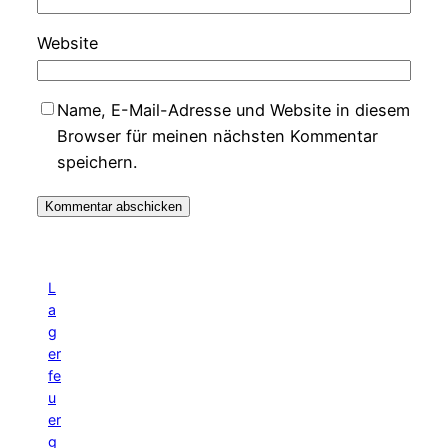
Website
Name, E-Mail-Adresse und Website in diesem
Browser für meinen nächsten Kommentar
speichern.
L
a
g
er
fe
u
er
g