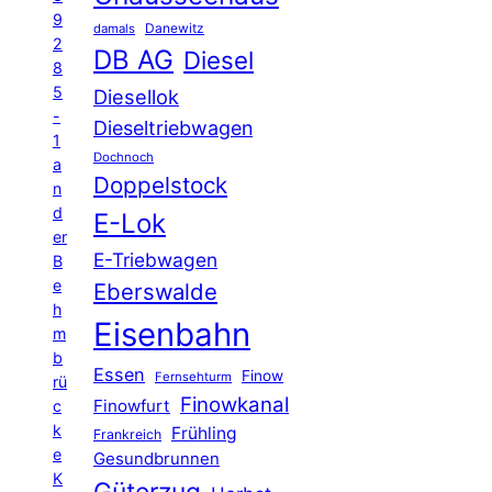
9
Danewitz
damals
2
DB AG
Diesel
8
5
Diesellok
-
Dieseltriebwagen
1
Dochnoch
a
Doppelstock
n
d
E-Lok
er
E-Triebwagen
B
e
Eberswalde
h
Eisenbahn
m
b
Essen
Finow
Fernsehturm
rü
Finowkanal
Finowfurt
c
k
Frühling
Frankreich
e
Gesundbrunnen
K
Güterzug