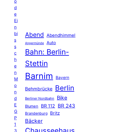
ö
d
e
Ei
n
Abend
bi
Abendhimmel
s
Auto
Angermünde
s
Bahn: Berlin-
c
h
Stettin
e
n
Barnim
Bayern
M
o
Berlin
Behmbrücke
n
Bike
d
Berliner Nordbahn
E
BR 243
BR 112
Blumen
G
Britz
Brandenburg
P
Bäcker
1
Chausseehaus
3