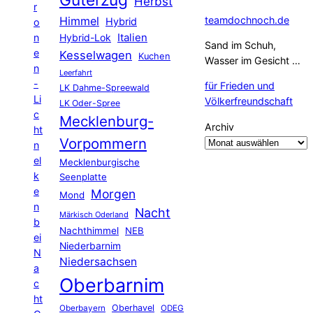
Herbst
r
Himmel
teamdochnoch.de
Hybrid
o
Hybrid-Lok
Italien
n
Sand im Schuh,
e
Kesselwagen
Kuchen
Wasser im Gesicht …
n
Leerfahrt
-
für Frieden und
LK Dahme-Spreewald
Li
Völkerfreundschaft
LK Oder-Spree
c
Mecklenburg-
Archiv
ht
Vorpommern
n
el
Mecklenburgische
k
Seenplatte
e
Morgen
Mond
n
Nacht
Märkisch Oderland
b
Nachthimmel
NEB
ei
Niederbarnim
N
Niedersachsen
a
Oberbarnim
c
ht
Oberhavel
Oberbayern
ODEG