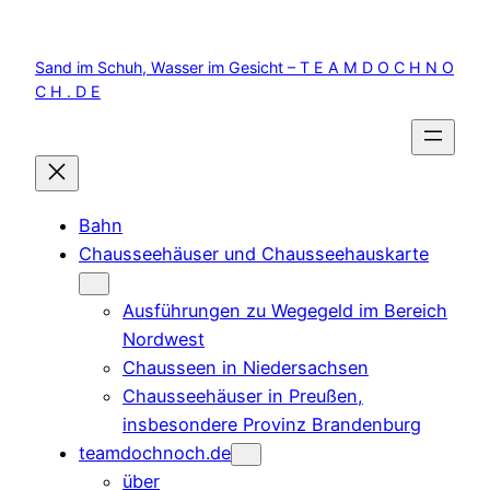
Zum
Inhalt
Sand im Schuh, Wasser im Gesicht – T E A M D O C H N O
springen
C H . D E
Bahn
Chausseehäuser und Chausseehauskarte
Ausführungen zu Wegegeld im Bereich
Nordwest
Chausseen in Niedersachsen
Chausseehäuser in Preußen,
insbesondere Provinz Brandenburg
teamdochnoch.de
über