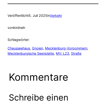
Veröffentlicht
5. Juli 2025
in
Verkehr
von
kirdneh
Schlagwörter:
Chausseehaus
, 
Gnoien
, 
Mecklenburg-Vorpommern
, 
Mecklenburgische Seenplatte
, 
MV: L23
, 
Straße
Kommentare
Schreibe einen