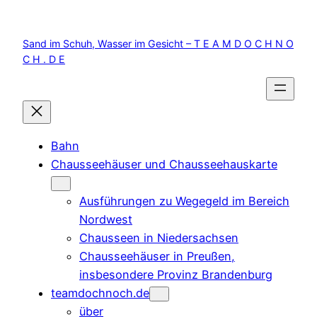
Zum
Inhalt
Sand im Schuh, Wasser im Gesicht – T E A M D O C H N O
springen
C H . D E
Bahn
Chausseehäuser und Chausseehauskarte
Ausführungen zu Wegegeld im Bereich
Nordwest
Chausseen in Niedersachsen
Chausseehäuser in Preußen,
insbesondere Provinz Brandenburg
teamdochnoch.de
über