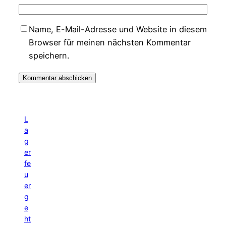
Name, E-Mail-Adresse und Website in diesem
Browser für meinen nächsten Kommentar
speichern.
L
a
g
er
fe
u
er
g
e
ht