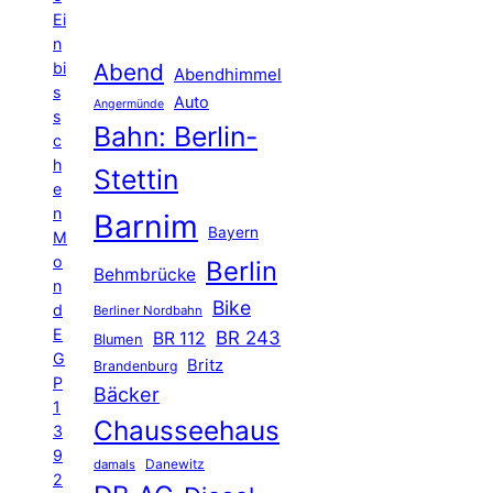
Ei
n
Abend
bi
Abendhimmel
s
Auto
Angermünde
s
Bahn: Berlin-
c
h
Stettin
e
n
Barnim
Bayern
M
o
Berlin
Behmbrücke
n
Bike
d
Berliner Nordbahn
E
BR 243
BR 112
Blumen
G
Britz
Brandenburg
P
Bäcker
1
Chausseehaus
3
9
Danewitz
damals
2