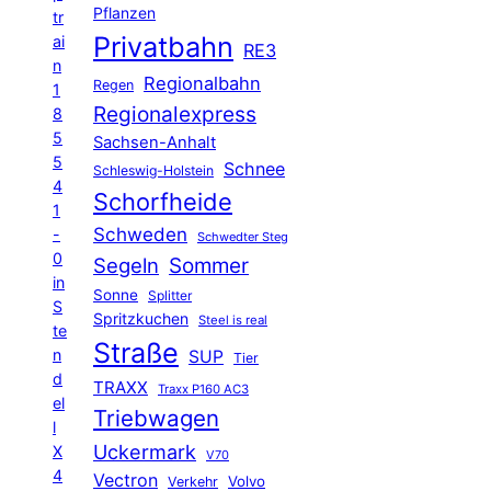
Pflanzen
tr
Privatbahn
ai
RE3
n
Regionalbahn
Regen
1
Regionalexpress
8
5
Sachsen-Anhalt
5
Schnee
Schleswig-Holstein
4
Schorfheide
1
Schweden
-
Schwedter Steg
0
Segeln
Sommer
in
Sonne
Splitter
S
Spritzkuchen
Steel is real
te
Straße
n
SUP
Tier
d
TRAXX
Traxx P160 AC3
el
Triebwagen
l
Uckermark
X
V70
4
Vectron
Volvo
Verkehr