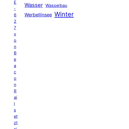
E
Wasser
Wasserbau
-
Winter
Werbellinsee
6
2
7
v
o
n
B
e
a
c
o
n
R
ai
l
s
et
zt
si