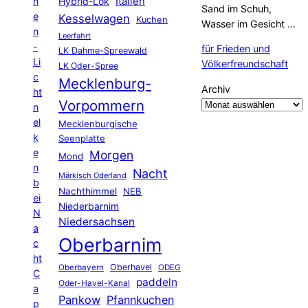
Hybrid-Lok
Italien
n
Sand im Schuh,
e
Kesselwagen
Kuchen
Wasser im Gesicht …
n
Leerfahrt
-
für Frieden und
LK Dahme-Spreewald
Li
Völkerfreundschaft
LK Oder-Spree
c
Mecklenburg-
Archiv
ht
Vorpommern
n
el
Mecklenburgische
k
Seenplatte
e
Morgen
Mond
n
Nacht
Märkisch Oderland
b
Nachthimmel
NEB
ei
Niederbarnim
N
Niedersachsen
a
Oberbarnim
c
ht
Oberhavel
Oberbayern
ODEG
C
paddeln
Oder-Havel-Kanal
a
Pankow
Pfannkuchen
p