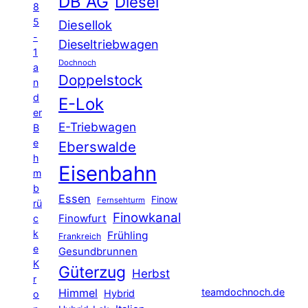
DB AG
Diesel
8
5
Diesellok
-
Dieseltriebwagen
1
Dochnoch
a
Doppelstock
n
d
E-Lok
er
E-Triebwagen
B
e
Eberswalde
h
Eisenbahn
m
b
Essen
Finow
Fernsehturm
rü
Finowkanal
Finowfurt
c
k
Frühling
Frankreich
e
Gesundbrunnen
K
Güterzug
Herbst
r
Himmel
teamdochnoch.de
Hybrid
o