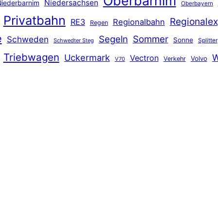
Oberbarnim
Niedersachsen
iederbarnim
Oberbayern
Privatbahn
Regionalex
RE3
Regionalbahn
Regen
e
Segeln
Sommer
Schweden
Sonne
Splitter
Schwedter Steg
Triebwagen
Uckermark
W
Vectron
Volvo
Verkehr
V70