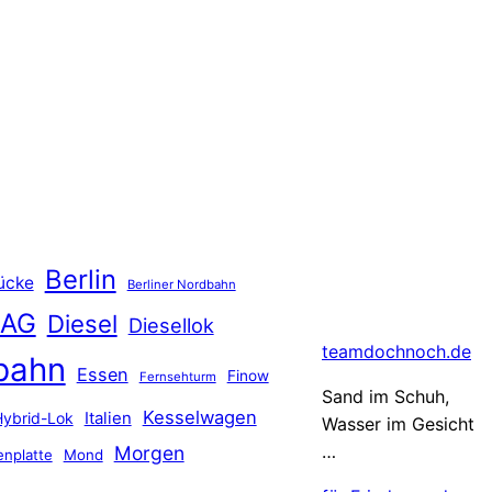
Berlin
ücke
Berliner Nordbahn
 AG
Diesel
Diesellok
teamdochnoch.de
bahn
Essen
Finow
Fernsehturm
Sand im Schuh,
Kesselwagen
Hybrid-Lok
Italien
Wasser im Gesicht
…
Morgen
nplatte
Mond