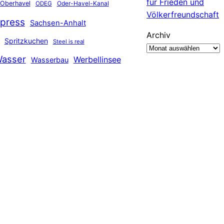
für Frieden und
Oberhavel
Oder-Havel-Kanal
ODEG
Völkerfreundschaft
press
Sachsen-Anhalt
Archiv
Spritzkuchen
Steel is real
asser
Werbellinsee
Wasserbau