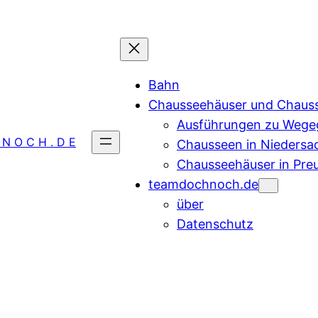
Bahn
Chausseehäuser und Chaus
Ausführungen zu Wegeg
 N O C H . D E
Chausseen in Niedersa
Chausseehäuser in Pre
teamdochnoch.de
über
Datenschutz