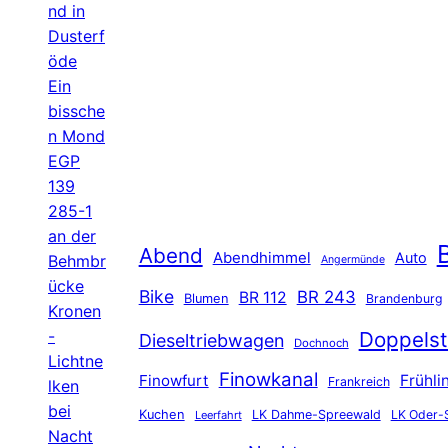
nd in
Dusterf
öde
Ein
bissche
n Mond
EGP
139
285-1
an der
B
Abend
Abendhimmel
Auto
Behmbr
Angermünde
ücke
Bike
BR 243
BR 112
Blumen
Brandenburg
Kronen
-
Doppelst
Dieseltriebwagen
Dochnoch
Lichtne
Finowkanal
Finowfurt
Frühli
Frankreich
lken
bei
Kuchen
LK Dahme-Spreewald
LK Oder-
Leerfahrt
Nacht