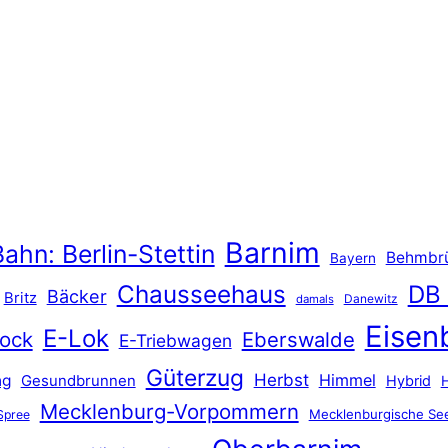
Barnim
ahn: Berlin-Stettin
Behmbr
Bayern
Chausseehaus
DB
Bäcker
Britz
Danewitz
damals
Eisen
E-Lok
ock
Eberswalde
E-Triebwagen
Güterzug
Herbst
Himmel
ng
Gesundbrunnen
Hybrid
Mecklenburg-Vorpommern
Mecklenburgische See
Spree