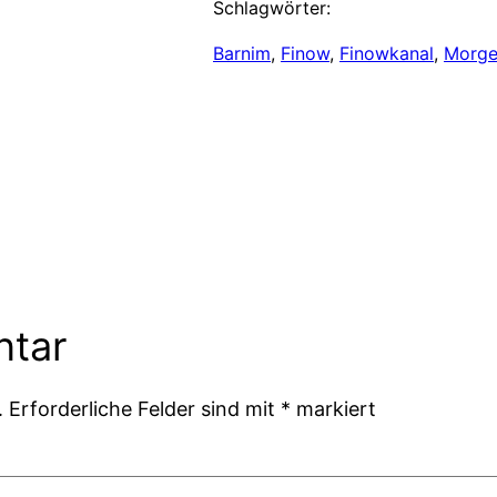
Schlagwörter:
Barnim
, 
Finow
, 
Finowkanal
, 
Morg
ntar
.
Erforderliche Felder sind mit
*
markiert