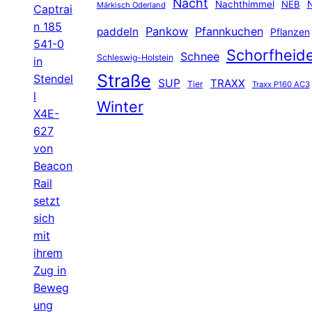
Nacht
Nachthimmel
NEB
N
Märkisch Oderland
Captrai
n 185
Pankow
Pfannkuchen
paddeln
Pflanzen
541-0
Schorfheid
Schnee
Schleswig-Holstein
in
Straße
Stendel
SUP
TRAXX
Tier
Traxx P160 AC3
l
Winter
X4E-
627
von
Beacon
Rail
setzt
sich
mit
ihrem
Zug in
Beweg
ung