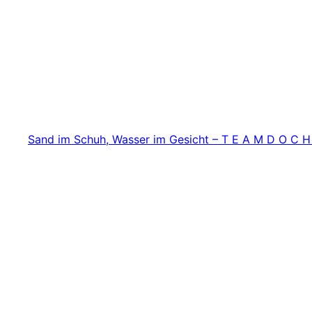
Zum
Inhalt
springen
Sand im Schuh, Wasser im Gesicht – T E A M D O C H