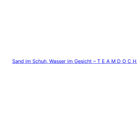
Zum
Inhalt
springen
Sand im Schuh, Wasser im Gesicht – T E A M D O C H