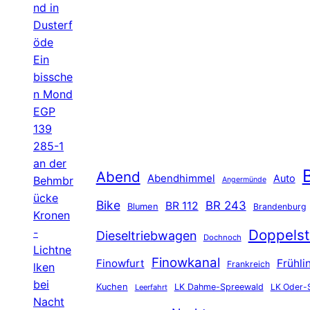
nd in
Dusterf
öde
Ein
bissche
n Mond
EGP
139
285-1
an der
B
Abend
Abendhimmel
Auto
Behmbr
Angermünde
ücke
Bike
BR 243
BR 112
Blumen
Brandenburg
Kronen
-
Doppelst
Dieseltriebwagen
Dochnoch
Lichtne
Finowkanal
Finowfurt
Frühli
Frankreich
lken
bei
Kuchen
LK Dahme-Spreewald
LK Oder-
Leerfahrt
Nacht