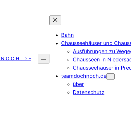
Bahn
Chausseehäuser und Chaus
Ausführungen zu Wegeg
 N O C H . D E
Chausseen in Niedersa
Chausseehäuser in Pre
teamdochnoch.de
über
Datenschutz