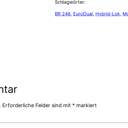
Schlagwörter:
BR 248
, 
EuroDual
, 
Hybrid-Lok
, 
Mo
ntar
.
Erforderliche Felder sind mit
*
markiert