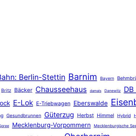
Barnim
ahn: Berlin-Stettin
Behmbr
Bayern
Chausseehaus
DB
Bäcker
Britz
Danewitz
damals
Eisen
E-Lok
ock
Eberswalde
E-Triebwagen
Güterzug
Herbst
Himmel
ng
Gesundbrunnen
Hybrid
Mecklenburg-Vorpommern
Mecklenburgische See
Spree