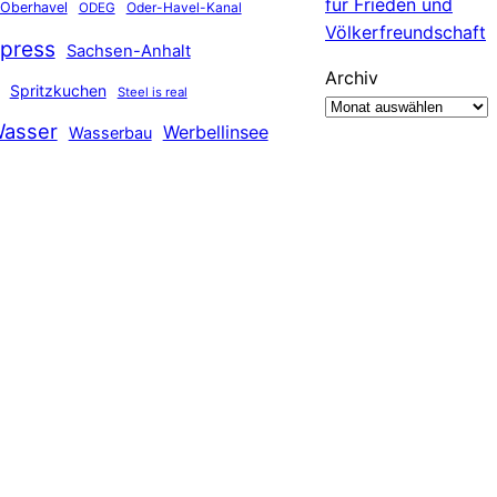
für Frieden und
Oberhavel
Oder-Havel-Kanal
ODEG
Völkerfreundschaft
press
Sachsen-Anhalt
Archiv
Spritzkuchen
Steel is real
asser
Werbellinsee
Wasserbau