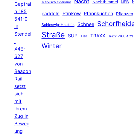
Nacht
Nachthimmel
NEB
N
Märkisch Oderland
Captrai
n 185
Pankow
Pfannkuchen
paddeln
Pflanzen
541-0
Schorfheid
Schnee
Schleswig-Holstein
in
Straße
Stendel
SUP
TRAXX
Tier
Traxx P160 AC3
l
Winter
X4E-
627
von
Beacon
Rail
setzt
sich
mit
ihrem
Zug in
Beweg
ung