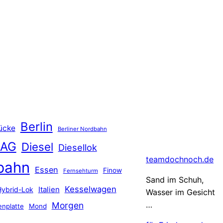
Berlin
ücke
Berliner Nordbahn
 AG
Diesel
Diesellok
teamdochnoch.de
bahn
Essen
Finow
Fernsehturm
Sand im Schuh,
Kesselwagen
Hybrid-Lok
Italien
Wasser im Gesicht
…
Morgen
nplatte
Mond