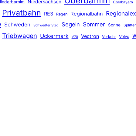
Oberbarnim
Niedersachsen
iederbarnim
Oberbayern
Privatbahn
Regionalex
RE3
Regionalbahn
Regen
e
Segeln
Sommer
Schweden
Sonne
Splitter
Schwedter Steg
Triebwagen
Uckermark
W
Vectron
Volvo
Verkehr
V70