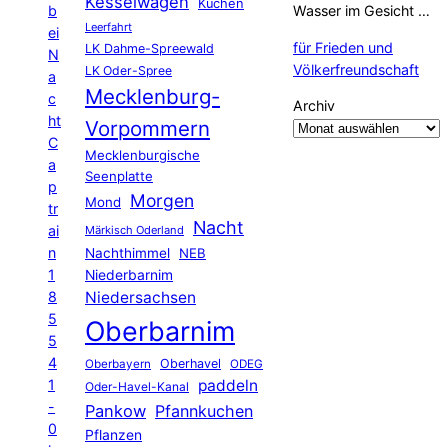
Kesselwagen
Kuchen
b
Wasser im Gesicht …
Leerfahrt
ei
für Frieden und
LK Dahme-Spreewald
N
Völkerfreundschaft
LK Oder-Spree
a
Mecklenburg-
c
Archiv
ht
Vorpommern
C
Mecklenburgische
a
Seenplatte
p
Morgen
Mond
tr
Nacht
ai
Märkisch Oderland
n
Nachthimmel
NEB
1
Niederbarnim
8
Niedersachsen
5
Oberbarnim
5
4
Oberhavel
Oberbayern
ODEG
1
paddeln
Oder-Havel-Kanal
-
Pankow
Pfannkuchen
0
Pflanzen