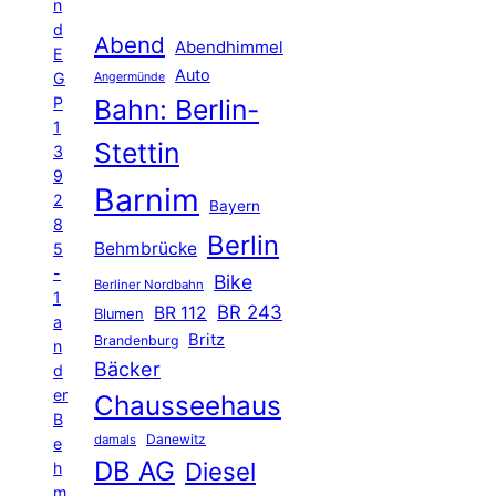
n
d
Abend
Abendhimmel
E
Auto
G
Angermünde
P
Bahn: Berlin-
1
Stettin
3
9
Barnim
2
Bayern
8
Berlin
Behmbrücke
5
-
Bike
Berliner Nordbahn
1
BR 243
BR 112
Blumen
a
Britz
Brandenburg
n
Bäcker
d
er
Chausseehaus
B
Danewitz
damals
e
DB AG
Diesel
h
m