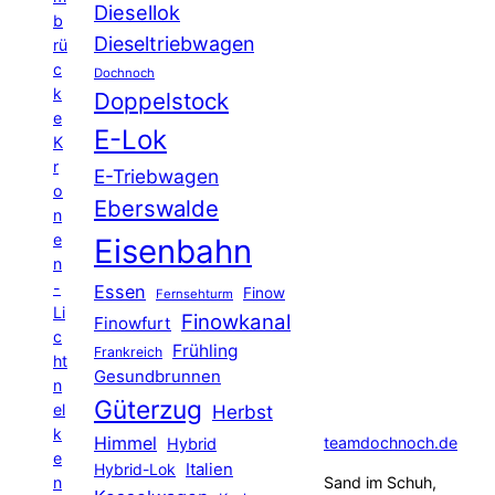
Diesellok
b
Dieseltriebwagen
rü
c
Dochnoch
k
Doppelstock
e
E-Lok
K
r
E-Triebwagen
o
Eberswalde
n
e
Eisenbahn
n
-
Essen
Finow
Fernsehturm
Li
Finowkanal
Finowfurt
c
Frühling
Frankreich
ht
Gesundbrunnen
n
Güterzug
el
Herbst
k
Himmel
teamdochnoch.de
Hybrid
e
Hybrid-Lok
Italien
n
Sand im Schuh,