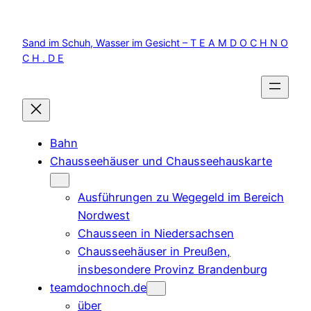
Zum
Inhalt
Sand im Schuh, Wasser im Gesicht – T E A M D O C H N O
springen
C H . D E
Bahn
Chausseehäuser und Chausseehauskarte
Ausführungen zu Wegegeld im Bereich
Nordwest
Chausseen in Niedersachsen
Chausseehäuser in Preußen,
insbesondere Provinz Brandenburg
teamdochnoch.de
über