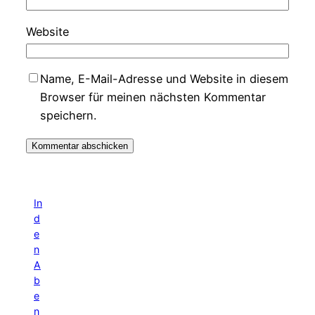
Website
Name, E-Mail-Adresse und Website in diesem
Browser für meinen nächsten Kommentar
speichern.
In
d
e
n
A
b
e
n