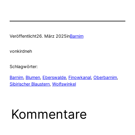
Veröffentlicht
26. März 2025
in
Barnim
von
kirdneh
Schlagwörter:
Barnim
, 
Blumen
, 
Eberswalde
, 
Finowkanal
, 
Oberbarnim
, 
Sibirischer Blaustern
, 
Wolfswinkel
Kommentare