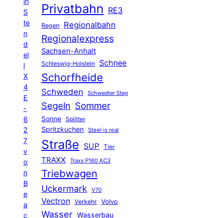
in
Privatbahn
RE3
S
te
Regionalbahn
Regen
n
Regionalexpress
d
Sachsen-Anhalt
el
Schnee
Schleswig-Holstein
l
Schorfheide
X
4
Schweden
Schwedter Steg
E
Segeln
Sommer
-
6
Sonne
Splitter
Spritzkuchen
2
Steel is real
7
Straße
SUP
Tier
v
TRAXX
Traxx P160 AC3
o
Triebwagen
n
B
Uckermark
V70
e
Vectron
Volvo
Verkehr
a
Wasser
Wasserbau
c