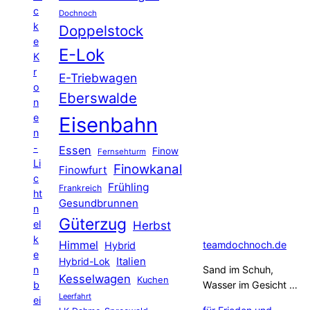
c
Dochnoch
k
Doppelstock
e
E-Lok
K
r
E-Triebwagen
o
Eberswalde
n
e
Eisenbahn
n
-
Essen
Finow
Fernsehturm
Li
Finowkanal
Finowfurt
c
Frühling
Frankreich
ht
Gesundbrunnen
n
Güterzug
el
Herbst
k
Himmel
teamdochnoch.de
Hybrid
e
Hybrid-Lok
Italien
n
Sand im Schuh,
Kesselwagen
Kuchen
b
Wasser im Gesicht …
Leerfahrt
ei