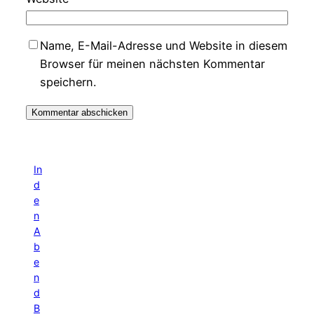
Name, E-Mail-Adresse und Website in diesem
Browser für meinen nächsten Kommentar
speichern.
In
d
e
n
A
b
e
n
d
B