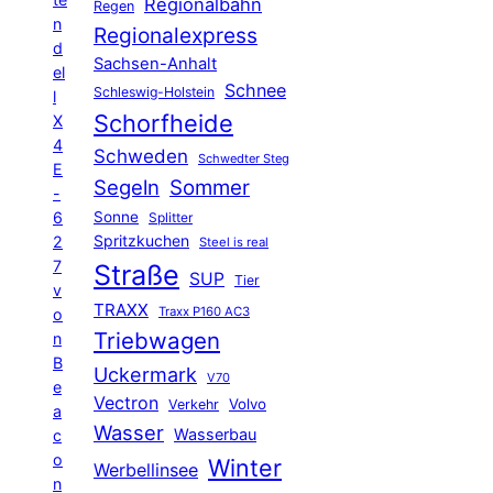
Regionalbahn
Regen
n
Regionalexpress
d
Sachsen-Anhalt
el
Schnee
Schleswig-Holstein
l
Schorfheide
X
4
Schweden
Schwedter Steg
E
Segeln
Sommer
-
6
Sonne
Splitter
Spritzkuchen
2
Steel is real
7
Straße
SUP
Tier
v
TRAXX
Traxx P160 AC3
o
Triebwagen
n
B
Uckermark
V70
e
Vectron
Volvo
Verkehr
a
Wasser
Wasserbau
c
o
Winter
Werbellinsee
n