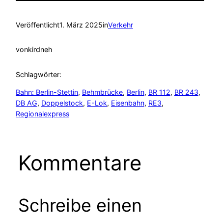
Veröffentlicht
1. März 2025
in
Verkehr
von
kirdneh
Schlagwörter:
Bahn: Berlin-Stettin
, 
Behmbrücke
, 
Berlin
, 
BR 112
, 
BR 243
, 
DB AG
, 
Doppelstock
, 
E-Lok
, 
Eisenbahn
, 
RE3
, 
Regionalexpress
Kommentare
Schreibe einen