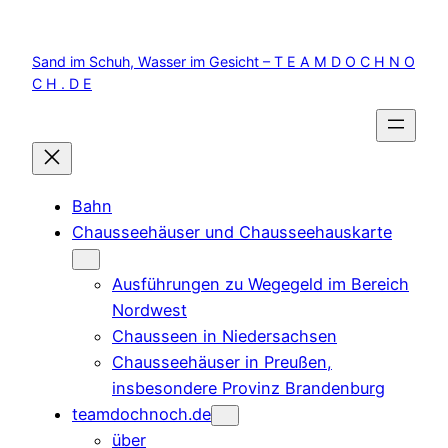
Zum
Inhalt
Sand im Schuh, Wasser im Gesicht – T E A M D O C H N O
springen
C H . D E
Bahn
Chausseehäuser und Chausseehauskarte
Ausführungen zu Wegegeld im Bereich
Nordwest
Chausseen in Niedersachsen
Chausseehäuser in Preußen,
insbesondere Provinz Brandenburg
teamdochnoch.de
über