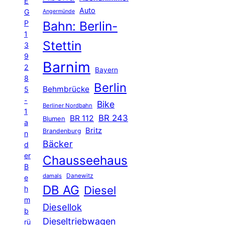
E
Auto
G
Angermünde
P
Bahn: Berlin-
1
Stettin
3
9
Barnim
2
Bayern
8
Berlin
Behmbrücke
5
-
Bike
Berliner Nordbahn
1
BR 243
BR 112
Blumen
a
Britz
Brandenburg
n
Bäcker
d
er
Chausseehaus
B
Danewitz
damals
e
DB AG
Diesel
h
m
Diesellok
b
Dieseltriebwagen
rü