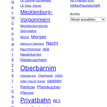
für Frieden und
LK Dahme-Spreewald
N
Völkerfreundschaft
LK Oder-Spree
a
Mecklenburg-
c
Archiv
ht
Vorpommern
C
Mecklenburgische
a
Seenplatte
p
Morgen
Mond
tr
Nacht
ai
Märkisch Oderland
n
Nachthimmel
NEB
1
Niederbarnim
8
Niedersachsen
5
Oberbarnim
5
4
Oberhavel
Oberbayern
ODEG
1
paddeln
Oder-Havel-Kanal
-
Pankow
Pfannkuchen
0
Pflanzen
in
Privatbahn
RE3
S
te