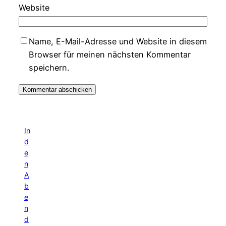
Website
Name, E-Mail-Adresse und Website in diesem
Browser für meinen nächsten Kommentar
speichern.
In
d
e
n
A
b
e
n
d