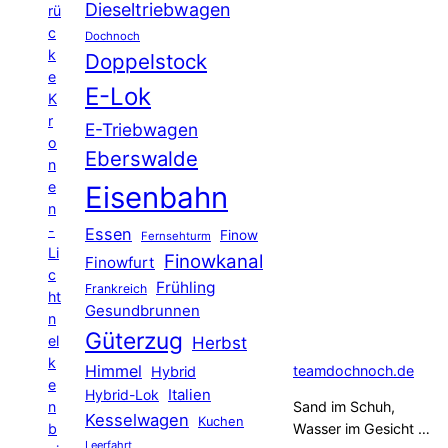
Dieseltriebwagen
rü
c
Dochnoch
k
Doppelstock
e
E-Lok
K
r
E-Triebwagen
o
Eberswalde
n
e
Eisenbahn
n
-
Essen
Finow
Fernsehturm
Li
Finowkanal
Finowfurt
c
Frühling
Frankreich
ht
Gesundbrunnen
n
Güterzug
el
Herbst
k
Himmel
teamdochnoch.de
Hybrid
e
Hybrid-Lok
Italien
n
Sand im Schuh,
Kesselwagen
Kuchen
b
Wasser im Gesicht …
Leerfahrt