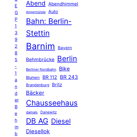
Abend
Abendhimmel
E
Auto
G
Angermünde
P
Bahn: Berlin-
1
Stettin
3
9
Barnim
2
Bayern
8
Berlin
Behmbrücke
5
-
Bike
Berliner Nordbahn
1
BR 243
BR 112
Blumen
a
Britz
Brandenburg
n
Bäcker
d
er
Chausseehaus
B
Danewitz
damals
e
DB AG
Diesel
h
m
Diesellok
b