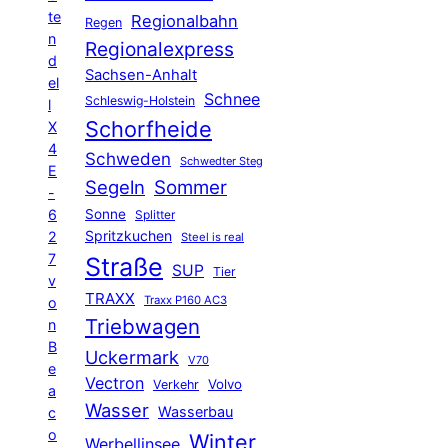
te
Regionalbahn
Regen
n
Regionalexpress
d
Sachsen-Anhalt
el
Schnee
Schleswig-Holstein
l
Schorfheide
X
4
Schweden
Schwedter Steg
E
Segeln
Sommer
-
6
Sonne
Splitter
Spritzkuchen
2
Steel is real
7
Straße
SUP
Tier
v
TRAXX
Traxx P160 AC3
o
Triebwagen
n
B
Uckermark
V70
e
Vectron
Volvo
Verkehr
a
Wasser
Wasserbau
c
o
Winter
Werbellinsee