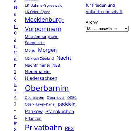
ei
für Frieden und
LK Dahme-Spreewald
N
Völkerfreundschaft
LK Oder-Spree
a
Mecklenburg-
c
Archiv
ht
Vorpommern
C
Mecklenburgische
a
Seenplatte
p
Morgen
Mond
tr
Nacht
ai
Märkisch Oderland
n
Nachthimmel
NEB
1
Niederbarnim
8
Niedersachsen
5
Oberbarnim
5
4
Oberhavel
Oberbayern
ODEG
1
paddeln
Oder-Havel-Kanal
-
Pankow
Pfannkuchen
0
Pflanzen
in
Privatbahn
RE3
S