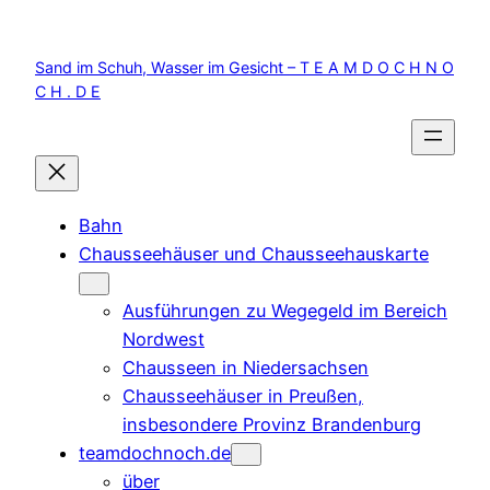
Zum
Inhalt
Sand im Schuh, Wasser im Gesicht – T E A M D O C H N O
springen
C H . D E
Bahn
Chausseehäuser und Chausseehauskarte
Ausführungen zu Wegegeld im Bereich
Nordwest
Chausseen in Niedersachsen
Chausseehäuser in Preußen,
insbesondere Provinz Brandenburg
teamdochnoch.de
über