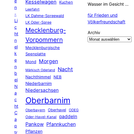
e
Kesselwagen
Kuchen
Wasser im Gesicht …
n
Leerfahrt
-
für Frieden und
LK Dahme-Spreewald
Li
Völkerfreundschaft
LK Oder-Spree
c
Mecklenburg-
Archiv
ht
Vorpommern
n
el
Mecklenburgische
k
Seenplatte
e
Morgen
Mond
n
Nacht
Märkisch Oderland
b
Nachthimmel
NEB
ei
Niederbarnim
N
Niedersachsen
a
Oberbarnim
c
ht
Oberhavel
Oberbayern
ODEG
C
paddeln
Oder-Havel-Kanal
a
Pankow
Pfannkuchen
p
Pflanzen
tr