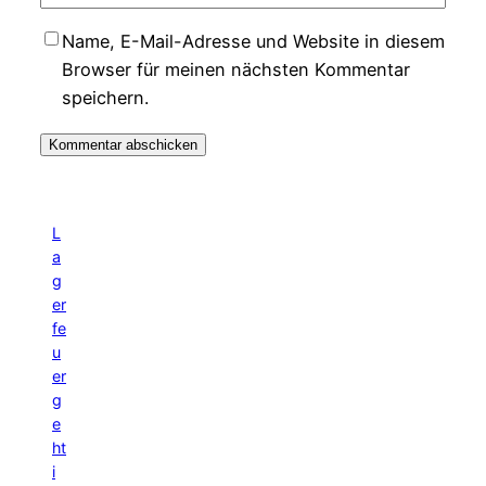
Name, E-Mail-Adresse und Website in diesem
Browser für meinen nächsten Kommentar
speichern.
L
a
g
er
fe
u
er
g
e
ht
i