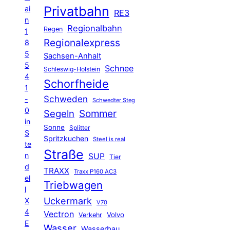
Privatbahn
ai
RE3
n
Regionalbahn
Regen
1
Regionalexpress
8
5
Sachsen-Anhalt
5
Schnee
Schleswig-Holstein
4
Schorfheide
1
Schweden
-
Schwedter Steg
0
Segeln
Sommer
in
Sonne
Splitter
S
Spritzkuchen
Steel is real
te
Straße
n
SUP
Tier
d
TRAXX
Traxx P160 AC3
el
Triebwagen
l
Uckermark
X
V70
4
Vectron
Volvo
Verkehr
E
Wasser
Wasserbau