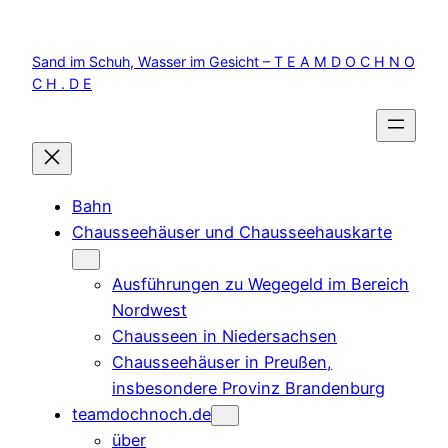
Zum
Inhalt
Sand im Schuh, Wasser im Gesicht – T E A M D O C H N O
springen
C H . D E
Bahn
Chausseehäuser und Chausseehauskarte
Ausführungen zu Wegegeld im Bereich
Nordwest
Chausseen in Niedersachsen
Chausseehäuser in Preußen,
insbesondere Provinz Brandenburg
teamdochnoch.de
über