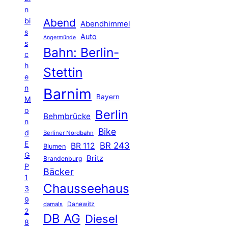
n
Abend
bi
Abendhimmel
s
Auto
Angermünde
s
Bahn: Berlin-
c
h
Stettin
e
n
Barnim
Bayern
M
o
Berlin
Behmbrücke
n
Bike
d
Berliner Nordbahn
E
BR 243
BR 112
Blumen
G
Britz
Brandenburg
P
Bäcker
1
Chausseehaus
3
9
Danewitz
damals
2
DB AG
Diesel
8