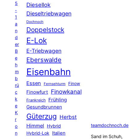
5
Diesellok
-
Dieseltriebwagen
1
Dochnoch
a
Doppelstock
n
d
E-Lok
er
E-Triebwagen
B
e
Eberswalde
h
Eisenbahn
m
b
Essen
Finow
Fernsehturm
rü
Finowkanal
Finowfurt
c
k
Frühling
Frankreich
e
Gesundbrunnen
K
Güterzug
Herbst
r
Himmel
teamdochnoch.de
Hybrid
o
Hybrid-Lok
Italien
n
Sand im Schuh,