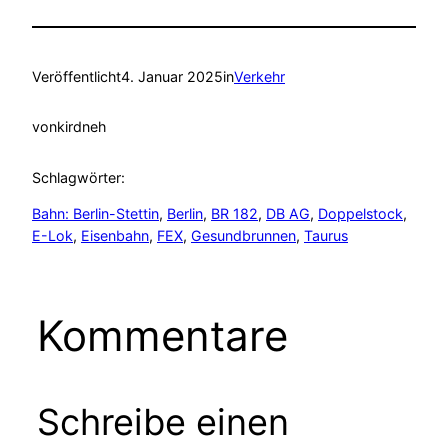
Veröffentlicht
4. Januar 2025
in
Verkehr
von
kirdneh
Schlagwörter:
Bahn: Berlin-Stettin
, 
Berlin
, 
BR 182
, 
DB AG
, 
Doppelstock
, 
E-Lok
, 
Eisenbahn
, 
FEX
, 
Gesundbrunnen
, 
Taurus
Kommentare
Schreibe einen