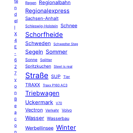
te
Regionalbahn
Regen
n
Regionalexpress
d
Sachsen-Anhalt
el
Schnee
Schleswig-Holstein
l
Schorfheide
X
4
Schweden
Schwedter Steg
E
Segeln
Sommer
-
6
Sonne
Splitter
Spritzkuchen
2
Steel is real
7
Straße
SUP
Tier
v
TRAXX
Traxx P160 AC3
o
Triebwagen
n
B
Uckermark
V70
e
Vectron
Volvo
Verkehr
a
Wasser
Wasserbau
c
o
Winter
Werbellinsee
n