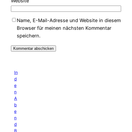
Website
Name, E-Mail-Adresse und Website in diesem
Browser für meinen nächsten Kommentar
speichern.
In
d
e
n
A
b
e
n
d
B