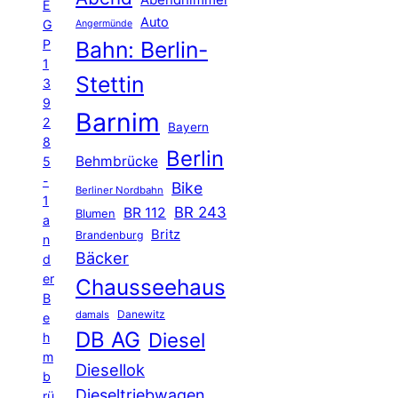
Abendhimmel
E
Auto
G
Angermünde
P
Bahn: Berlin-
1
Stettin
3
9
Barnim
2
Bayern
8
Berlin
Behmbrücke
5
-
Bike
Berliner Nordbahn
1
BR 243
BR 112
Blumen
a
Britz
Brandenburg
n
Bäcker
d
er
Chausseehaus
B
Danewitz
damals
e
DB AG
Diesel
h
m
Diesellok
b
Dieseltriebwagen
rü