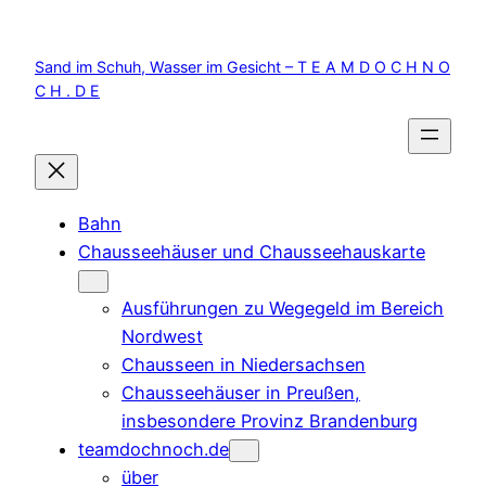
Zum
Inhalt
Sand im Schuh, Wasser im Gesicht – T E A M D O C H N O
springen
C H . D E
Bahn
Chausseehäuser und Chausseehauskarte
Ausführungen zu Wegegeld im Bereich
Nordwest
Chausseen in Niedersachsen
Chausseehäuser in Preußen,
insbesondere Provinz Brandenburg
teamdochnoch.de
über