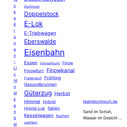
c
Dochnoch
k
Doppelstock
e
E-Lok
K
r
E-Triebwagen
o
Eberswalde
n
e
Eisenbahn
n
-
Essen
Finow
Fernsehturm
Li
Finowkanal
Finowfurt
c
Frühling
Frankreich
ht
Gesundbrunnen
n
Güterzug
el
Herbst
k
Himmel
teamdochnoch.de
Hybrid
e
Hybrid-Lok
Italien
n
Sand im Schuh,
Kesselwagen
Kuchen
b
Wasser im Gesicht …
Leerfahrt
ei