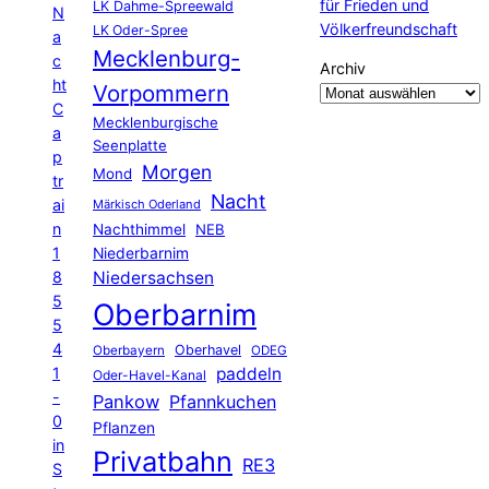
für Frieden und
LK Dahme-Spreewald
N
Völkerfreundschaft
LK Oder-Spree
a
Mecklenburg-
c
Archiv
ht
Vorpommern
C
Mecklenburgische
a
Seenplatte
p
Morgen
Mond
tr
Nacht
ai
Märkisch Oderland
n
Nachthimmel
NEB
1
Niederbarnim
8
Niedersachsen
5
Oberbarnim
5
4
Oberhavel
Oberbayern
ODEG
1
paddeln
Oder-Havel-Kanal
-
Pankow
Pfannkuchen
0
Pflanzen
in
Privatbahn
RE3
S