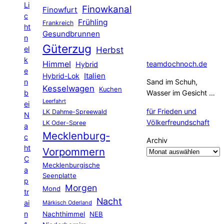
Li
Finowkanal
Finowfurt
c
Frühling
Frankreich
ht
Gesundbrunnen
n
Güterzug
el
Herbst
k
Himmel
teamdochnoch.de
Hybrid
e
Hybrid-Lok
Italien
n
Sand im Schuh,
Kesselwagen
Kuchen
b
Wasser im Gesicht …
Leerfahrt
ei
für Frieden und
LK Dahme-Spreewald
N
Völkerfreundschaft
LK Oder-Spree
a
Mecklenburg-
c
Archiv
ht
Vorpommern
C
Mecklenburgische
a
Seenplatte
p
Morgen
Mond
tr
Nacht
ai
Märkisch Oderland
n
Nachthimmel
NEB