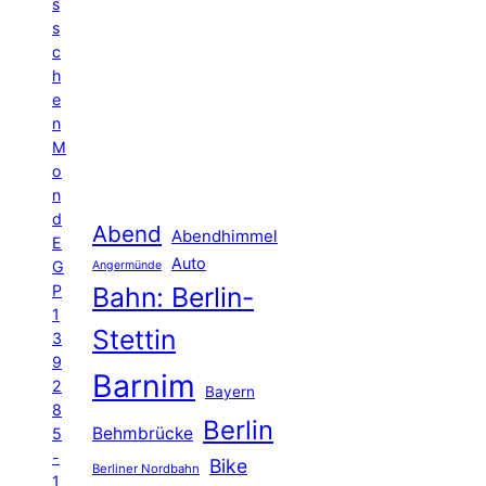
s
s
c
h
e
n
M
o
n
d
Abend
Abendhimmel
E
Auto
G
Angermünde
P
Bahn: Berlin-
1
Stettin
3
9
Barnim
2
Bayern
8
Berlin
Behmbrücke
5
-
Bike
Berliner Nordbahn
1