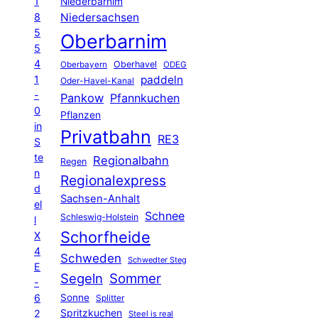
1
Niederbarnim
8
Niedersachsen
5
Oberbarnim
5
4
Oberhavel
Oberbayern
ODEG
1
paddeln
Oder-Havel-Kanal
-
Pankow
Pfannkuchen
0
Pflanzen
in
Privatbahn
RE3
S
te
Regionalbahn
Regen
n
Regionalexpress
d
Sachsen-Anhalt
el
Schnee
Schleswig-Holstein
l
Schorfheide
X
4
Schweden
Schwedter Steg
E
Segeln
Sommer
-
6
Sonne
Splitter
Spritzkuchen
2
Steel is real