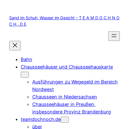
Zum
Inhalt
Sand im Schuh, Wasser im Gesicht – T E A M D O C H N O
springen
C H . D E
Bahn
Chausseehäuser und Chausseehauskarte
Ausführungen zu Wegegeld im Bereich
Nordwest
Chausseen in Niedersachsen
Chausseehäuser in Preußen,
insbesondere Provinz Brandenburg
teamdochnoch.de
über