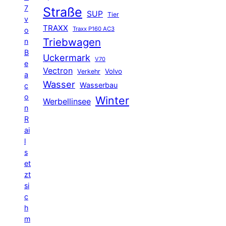
7
Straße
SUP
Tier
v
TRAXX
Traxx P160 AC3
o
Triebwagen
n
B
Uckermark
V70
e
Vectron
Volvo
Verkehr
a
Wasser
Wasserbau
c
o
Winter
Werbellinsee
n
R
ai
l
s
et
zt
si
c
h
m