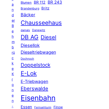
BR 243
BR 112
Blumen
a
Britz
Brandenburg
n
Bäcker
d
er
Chausseehaus
B
Danewitz
damals
e
DB AG
Diesel
h
m
Diesellok
b
Dieseltriebwagen
rü
c
Dochnoch
k
Doppelstock
e
E-Lok
K
r
E-Triebwagen
o
Eberswalde
n
e
Eisenbahn
n
-
Essen
Finow
Fernsehturm