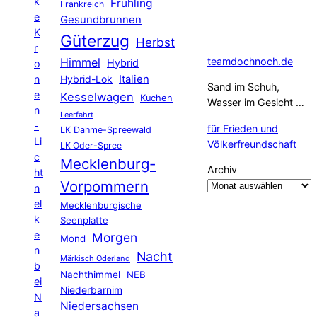
k
Frühling
Frankreich
e
Gesundbrunnen
K
Güterzug
Herbst
r
Himmel
teamdochnoch.de
Hybrid
o
Hybrid-Lok
Italien
n
Sand im Schuh,
e
Kesselwagen
Kuchen
Wasser im Gesicht …
n
Leerfahrt
-
für Frieden und
LK Dahme-Spreewald
Li
Völkerfreundschaft
LK Oder-Spree
c
Mecklenburg-
Archiv
ht
Vorpommern
n
el
Mecklenburgische
k
Seenplatte
e
Morgen
Mond
n
Nacht
Märkisch Oderland
b
Nachthimmel
NEB
ei
Niederbarnim
N
Niedersachsen
a