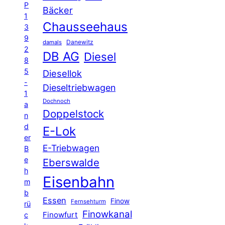
P
Bäcker
1
Chausseehaus
3
9
Danewitz
damals
2
DB AG
Diesel
8
5
Diesellok
-
Dieseltriebwagen
1
Dochnoch
a
Doppelstock
n
d
E-Lok
er
E-Triebwagen
B
e
Eberswalde
h
Eisenbahn
m
b
Essen
Finow
Fernsehturm
rü
Finowkanal
Finowfurt
c