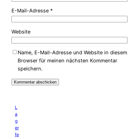
E-Mail-Adresse
*
Website
Name, E-Mail-Adresse und Website in diesem
Browser für meinen nächsten Kommentar
speichern.
L
a
g
er
fe