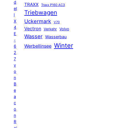
d
TRAXX
Traxx P160 AC3
el
Triebwagen
l
Uckermark
X
V70
4
Vectron
Volvo
Verkehr
E
Wasser
Wasserbau
-
Winter
Werbellinsee
6
2
7
v
o
n
B
e
a
c
o
n
R
ai