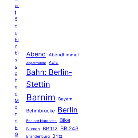
er
f
ö
d
e
Ei
n
Abend
bi
Abendhimmel
s
Auto
Angermünde
s
Bahn: Berlin-
c
h
Stettin
e
n
Barnim
Bayern
M
o
Berlin
Behmbrücke
n
Bike
d
Berliner Nordbahn
E
BR 243
BR 112
Blumen
G
Britz
Brandenburg