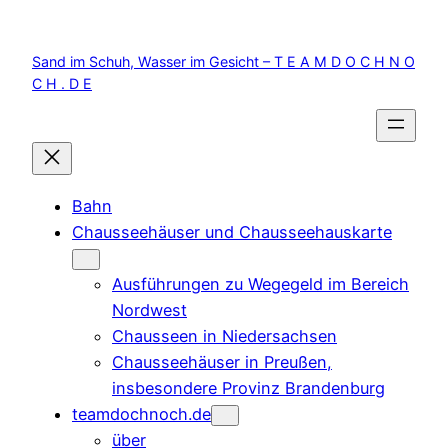
Zum
Inhalt
Sand im Schuh, Wasser im Gesicht – T E A M D O C H N O
springen
C H . D E
Bahn
Chausseehäuser und Chausseehauskarte
Ausführungen zu Wegegeld im Bereich
Nordwest
Chausseen in Niedersachsen
Chausseehäuser in Preußen,
insbesondere Provinz Brandenburg
teamdochnoch.de
über