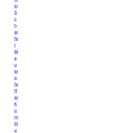
in
S
c
h
ar
fe
r
M
a
u
er
p
fe
ff
er
K
o
rn
bl
u