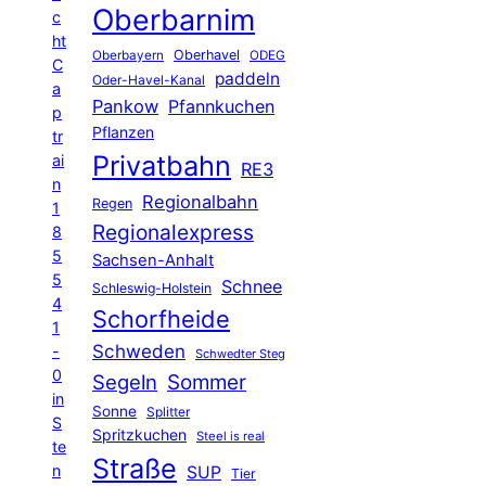
Oberbarnim
c
ht
Oberhavel
Oberbayern
ODEG
C
paddeln
Oder-Havel-Kanal
a
Pankow
Pfannkuchen
p
Pflanzen
tr
Privatbahn
ai
RE3
n
Regionalbahn
Regen
1
Regionalexpress
8
5
Sachsen-Anhalt
5
Schnee
Schleswig-Holstein
4
Schorfheide
1
Schweden
-
Schwedter Steg
0
Segeln
Sommer
in
Sonne
Splitter
S
Spritzkuchen
Steel is real
te
Straße
n
SUP
Tier