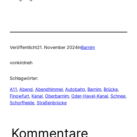
Veröffentlicht
21. November 2024
in
Barnim
von
kirdneh
Schlagwörter:
A11
, 
Abend
, 
Abendhimmel
, 
Autobahn
, 
Barnim
, 
Brücke
, 
Finowfurt
, 
Kanal
, 
Oberbarnim
, 
Oder-Havel-Kanal
, 
Schnee
, 
Schorfheide
, 
Straßenbrücke
Kommentare