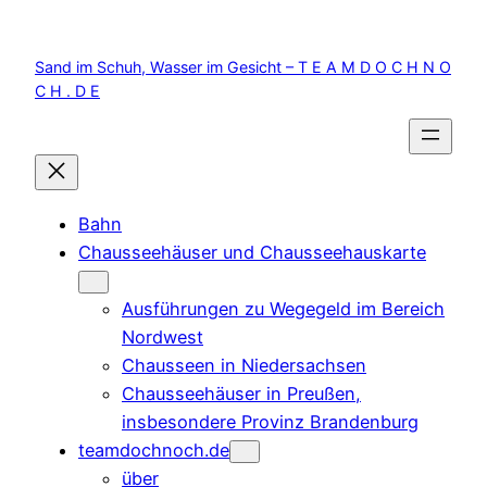
Zum
Inhalt
Sand im Schuh, Wasser im Gesicht – T E A M D O C H N O
springen
C H . D E
Bahn
Chausseehäuser und Chausseehauskarte
Ausführungen zu Wegegeld im Bereich
Nordwest
Chausseen in Niedersachsen
Chausseehäuser in Preußen,
insbesondere Provinz Brandenburg
teamdochnoch.de
über