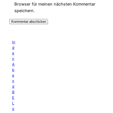
Browser für meinen nächsten Kommentar
speichern.
In
d
e
n
A
b
e
n
d
B
E
L
o