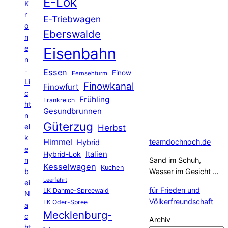
E-Lok
K
r
E-Triebwagen
o
Eberswalde
n
e
Eisenbahn
n
-
Essen
Finow
Fernsehturm
Li
Finowkanal
Finowfurt
c
Frühling
Frankreich
ht
Gesundbrunnen
n
Güterzug
el
Herbst
k
Himmel
teamdochnoch.de
Hybrid
e
Hybrid-Lok
Italien
n
Sand im Schuh,
Kesselwagen
Kuchen
b
Wasser im Gesicht …
Leerfahrt
ei
für Frieden und
LK Dahme-Spreewald
N
Völkerfreundschaft
LK Oder-Spree
a
Mecklenburg-
c
Archiv
ht