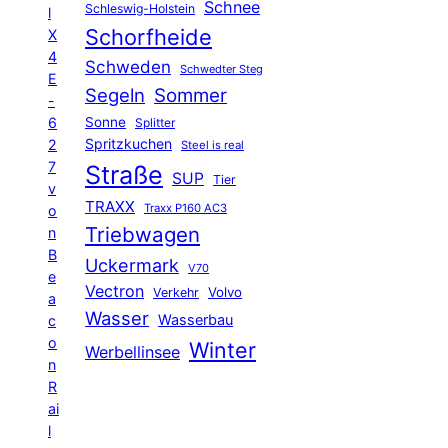
Schnee
Schleswig-Holstein
l
Schorfheide
X
4
Schweden
Schwedter Steg
E
Segeln
Sommer
-
6
Sonne
Splitter
Spritzkuchen
2
Steel is real
7
Straße
SUP
Tier
v
TRAXX
Traxx P160 AC3
o
Triebwagen
n
B
Uckermark
V70
e
Vectron
Volvo
Verkehr
a
Wasser
Wasserbau
c
o
Winter
Werbellinsee
n
R
ai
l