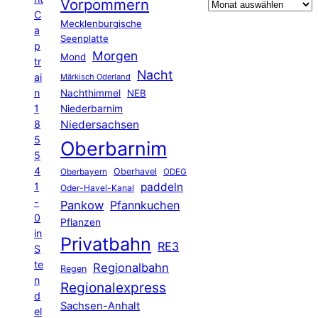
Vorpommern
C
Mecklenburgische
a
Seenplatte
p
Morgen
Mond
tr
Nacht
ai
Märkisch Oderland
n
Nachthimmel
NEB
1
Niederbarnim
8
Niedersachsen
5
Oberbarnim
5
4
Oberhavel
Oberbayern
ODEG
1
paddeln
Oder-Havel-Kanal
-
Pankow
Pfannkuchen
0
Pflanzen
in
Privatbahn
RE3
S
te
Regionalbahn
Regen
n
Regionalexpress
d
Sachsen-Anhalt
el