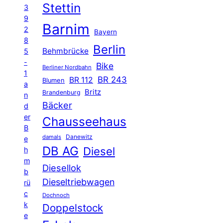
Stettin
3
9
Barnim
2
Bayern
8
Berlin
Behmbrücke
5
-
Bike
Berliner Nordbahn
1
BR 243
BR 112
Blumen
a
Britz
Brandenburg
n
Bäcker
d
er
Chausseehaus
B
Danewitz
damals
e
DB AG
Diesel
h
m
Diesellok
b
Dieseltriebwagen
rü
c
Dochnoch
k
Doppelstock
e