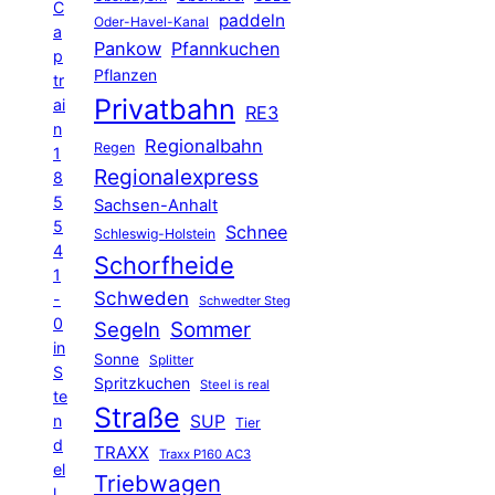
C
paddeln
Oder-Havel-Kanal
a
Pankow
Pfannkuchen
p
Pflanzen
tr
Privatbahn
ai
RE3
n
Regionalbahn
Regen
1
Regionalexpress
8
5
Sachsen-Anhalt
5
Schnee
Schleswig-Holstein
4
Schorfheide
1
Schweden
-
Schwedter Steg
0
Segeln
Sommer
in
Sonne
Splitter
S
Spritzkuchen
Steel is real
te
Straße
n
SUP
Tier
d
TRAXX
Traxx P160 AC3
el
Triebwagen
l