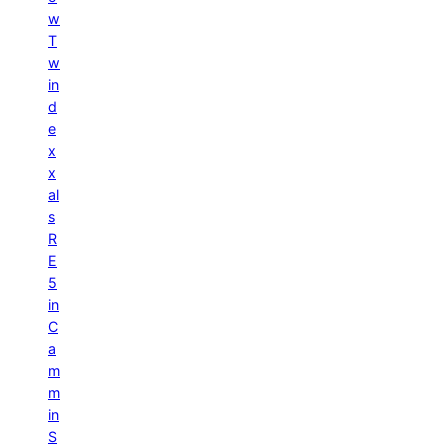
w
T
w
in
d
e
x
x
al
s
R
E
5
in
C
a
m
m
in
S