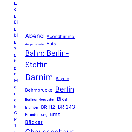
ö
d
e
Ei
n
Abend
bi
Abendhimmel
s
Auto
Angermünde
s
Bahn: Berlin-
c
h
Stettin
e
n
Barnim
Bayern
M
o
Berlin
Behmbrücke
n
Bike
d
Berliner Nordbahn
E
BR 243
BR 112
Blumen
G
Britz
Brandenburg
P
Bäcker
1
Chausseehaus