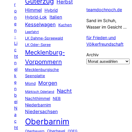
Güterzug
Herbst
r
Himmel
teamdochnoch.de
Hybrid
o
Hybrid-Lok
Italien
n
Sand im Schuh,
e
Kesselwagen
Kuchen
Wasser im Gesicht …
n
Leerfahrt
-
für Frieden und
LK Dahme-Spreewald
Li
Völkerfreundschaft
LK Oder-Spree
c
Mecklenburg-
Archiv
ht
Vorpommern
n
el
Mecklenburgische
k
Seenplatte
e
Morgen
Mond
n
Nacht
Märkisch Oderland
b
Nachthimmel
NEB
ei
Niederbarnim
N
Niedersachsen
a
Oberbarnim
c
ht
Oberhavel
Oberbayern
ODEG