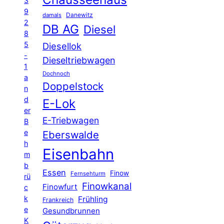
3
9
Danewitz
damals
2
DB AG
Diesel
8
5
Diesellok
-
Dieseltriebwagen
1
Dochnoch
a
Doppelstock
n
d
E-Lok
er
E-Triebwagen
B
e
Eberswalde
h
Eisenbahn
m
b
Essen
Finow
Fernsehturm
rü
Finowkanal
Finowfurt
c
k
Frühling
Frankreich
e
Gesundbrunnen
K