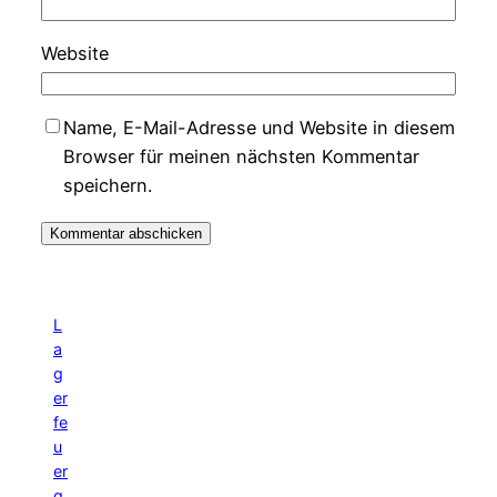
Website
Name, E-Mail-Adresse und Website in diesem
Browser für meinen nächsten Kommentar
speichern.
L
a
g
er
fe
u
er
g