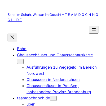
Zum
Inhalt
Sand im Schuh, Wasser im Gesicht – T E A M D O C H N O
springen
C H . D E
Bahn
Chausseehäuser und Chausseehauskarte
Ausführungen zu Wegegeld im Bereich
Nordwest
Chausseen in Niedersachsen
Chausseehäuser in Preußen,
insbesondere Provinz Brandenburg
teamdochnoch.de
über