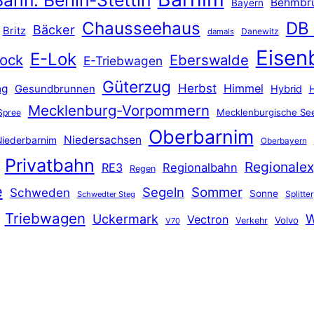
Behmbr
Bayern
Chausseehaus
DB
Bäcker
Britz
Danewitz
damals
Eisen
E-Lok
ock
Eberswalde
E-Triebwagen
Güterzug
Herbst
Himmel
ng
Gesundbrunnen
Hybrid
Mecklenburg-Vorpommern
Mecklenburgische See
Spree
Oberbarnim
Niedersachsen
iederbarnim
Oberbayern
Privatbahn
Regionalex
RE3
Regionalbahn
Regen
e
Segeln
Sommer
Schweden
Sonne
Splitter
Schwedter Steg
Triebwagen
Uckermark
W
Vectron
Volvo
Verkehr
V70