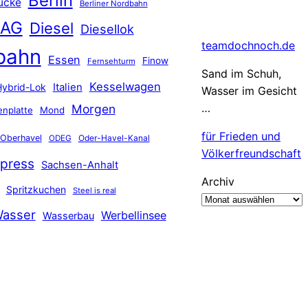
Berlin
ücke
Berliner Nordbahn
 AG
Diesel
Diesellok
teamdochnoch.de
bahn
Essen
Finow
Fernsehturm
Sand im Schuh,
Kesselwagen
Hybrid-Lok
Italien
Wasser im Gesicht
…
Morgen
nplatte
Mond
für Frieden und
Oberhavel
Oder-Havel-Kanal
ODEG
Völkerfreundschaft
press
Sachsen-Anhalt
Archiv
Spritzkuchen
Steel is real
asser
Werbellinsee
Wasserbau