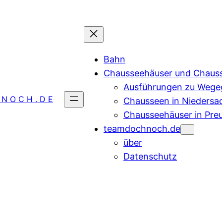
Bahn
Chausseehäuser und Chaus
Ausführungen zu Wegeg
 N O C H . D E
Chausseen in Niedersa
Chausseehäuser in Pre
teamdochnoch.de
über
Datenschutz