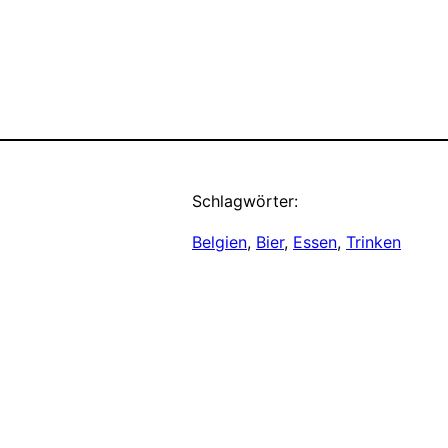
Schlagwörter:
Belgien
, 
Bier
, 
Essen
, 
Trinken