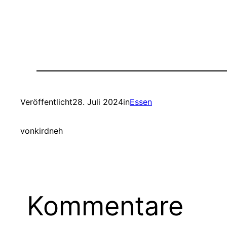
Veröffentlicht
28. Juli 2024
in
Essen
von
kirdneh
Kommentare