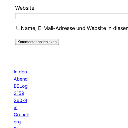
Website
Name, E-Mail-Adresse und Website in dies
In den
Abend
BELog
2159
260-9
in
Grüneb
erg