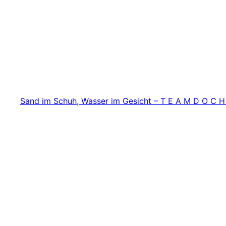
Zum
Inhalt
springen
Sand im Schuh, Wasser im Gesicht – T E A M D O C H