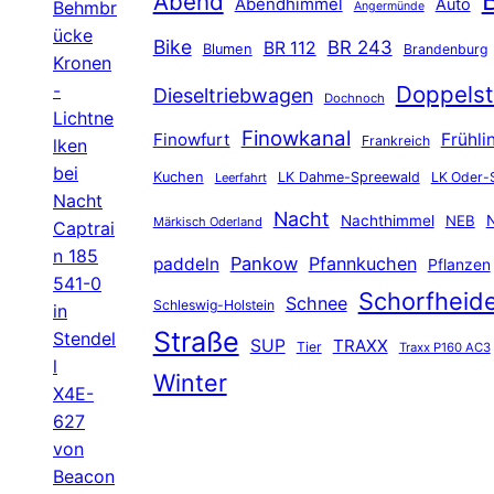
Abend
Abendhimmel
Auto
Behmbr
Angermünde
ücke
Bike
BR 243
BR 112
Blumen
Brandenburg
Kronen
-
Doppelst
Dieseltriebwagen
Dochnoch
Lichtne
Finowkanal
Finowfurt
Frühli
Frankreich
lken
bei
Kuchen
LK Dahme-Spreewald
LK Oder-
Leerfahrt
Nacht
Nacht
Nachthimmel
NEB
N
Märkisch Oderland
Captrai
n 185
Pankow
Pfannkuchen
paddeln
Pflanzen
541-0
Schorfheid
Schnee
Schleswig-Holstein
in
Straße
Stendel
SUP
TRAXX
Tier
Traxx P160 AC3
l
Winter
X4E-
627
von
Beacon