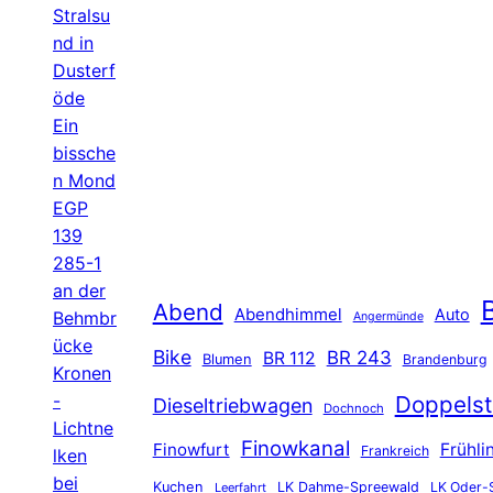
Stralsu
nd in
Dusterf
öde
Ein
bissche
n Mond
EGP
139
285-1
an der
B
Abend
Abendhimmel
Auto
Behmbr
Angermünde
ücke
Bike
BR 243
BR 112
Blumen
Brandenburg
Kronen
-
Doppelst
Dieseltriebwagen
Dochnoch
Lichtne
Finowkanal
Finowfurt
Frühli
Frankreich
lken
bei
Kuchen
LK Dahme-Spreewald
LK Oder-
Leerfahrt