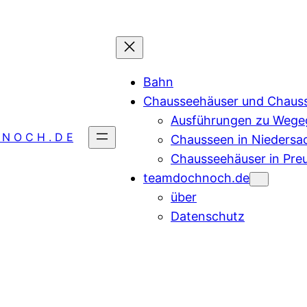
Bahn
Chausseehäuser und Chaus
Ausführungen zu Wegeg
 N O C H . D E
Chausseen in Niedersa
Chausseehäuser in Pre
teamdochnoch.de
über
Datenschutz