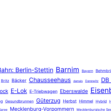
Barnim
ahn: Berlin-Stettin
Behmbr
Bayern
Chausseehaus
DB
Bäcker
Britz
Danewitz
damals
Eisen
E-Lok
ock
Eberswalde
E-Triebwagen
Güterzug
Herbst
Himmel
ng
Gesundbrunnen
Hybrid
Mecklenburg-Vorpommern
Mecklenburgische See
Spree