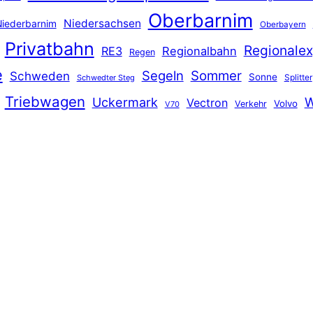
Oberbarnim
Niedersachsen
iederbarnim
Oberbayern
Privatbahn
Regionalex
RE3
Regionalbahn
Regen
e
Segeln
Sommer
Schweden
Sonne
Splitter
Schwedter Steg
Triebwagen
Uckermark
W
Vectron
Volvo
Verkehr
V70