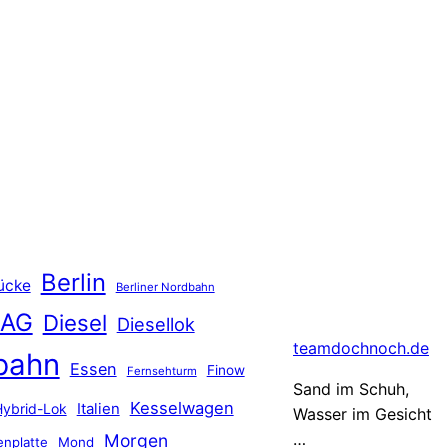
Berlin
ücke
Berliner Nordbahn
 AG
Diesel
Diesellok
teamdochnoch.de
bahn
Essen
Finow
Fernsehturm
Sand im Schuh,
Kesselwagen
Hybrid-Lok
Italien
Wasser im Gesicht
…
Morgen
nplatte
Mond