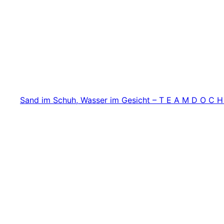
Zum
Inhalt
springen
Sand im Schuh, Wasser im Gesicht – T E A M D O C H