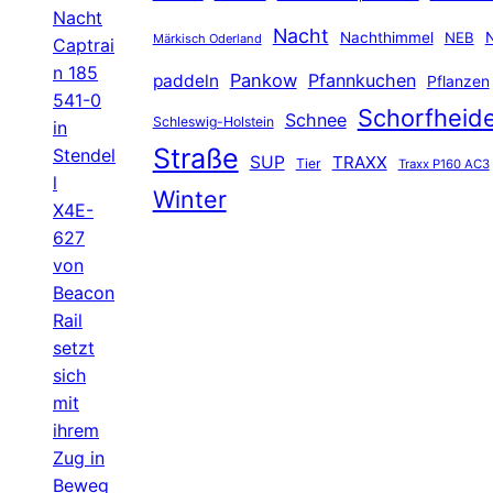
Nacht
Nacht
Nachthimmel
NEB
N
Märkisch Oderland
Captrai
n 185
Pankow
Pfannkuchen
paddeln
Pflanzen
541-0
Schorfheid
Schnee
Schleswig-Holstein
in
Straße
Stendel
SUP
TRAXX
Tier
Traxx P160 AC3
l
Winter
X4E-
627
von
Beacon
Rail
setzt
sich
mit
ihrem
Zug in
Beweg