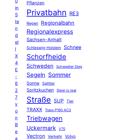
0
Pflanzen
in
Privatbahn
RE3
S
te
Regionalbahn
Regen
n
Regionalexpress
d
Sachsen-Anhalt
el
Schnee
Schleswig-Holstein
l
Schorfheide
X
4
Schweden
Schwedter Steg
E
Segeln
Sommer
-
6
Sonne
Splitter
Spritzkuchen
2
Steel is real
7
Straße
SUP
Tier
v
TRAXX
Traxx P160 AC3
o
Triebwagen
n
B
Uckermark
V70
e
Vectron
Volvo
Verkehr
a