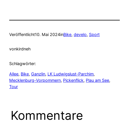
Veröffentlicht
10. Mai 2024
in
Bike
, 
develo
, 
Sport
von
kirdneh
Schlagwörter:
Allee
, 
Bike
, 
Ganzlin
, 
LK Ludwigslust-Parchim
, 
Mecklenburg-Vorpommern
, 
Pickenflick
, 
Plau am See
, 
Tour
Kommentare