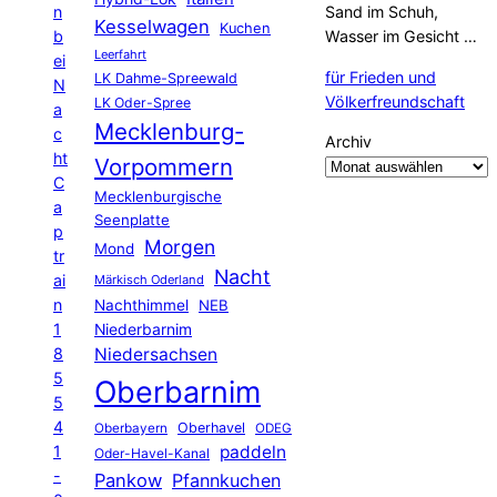
n
Sand im Schuh,
Kesselwagen
Kuchen
b
Wasser im Gesicht …
Leerfahrt
ei
für Frieden und
LK Dahme-Spreewald
N
Völkerfreundschaft
LK Oder-Spree
a
Mecklenburg-
c
Archiv
ht
Vorpommern
C
Mecklenburgische
a
Seenplatte
p
Morgen
Mond
tr
Nacht
ai
Märkisch Oderland
n
Nachthimmel
NEB
1
Niederbarnim
8
Niedersachsen
5
Oberbarnim
5
4
Oberhavel
Oberbayern
ODEG
1
paddeln
Oder-Havel-Kanal
-
Pankow
Pfannkuchen