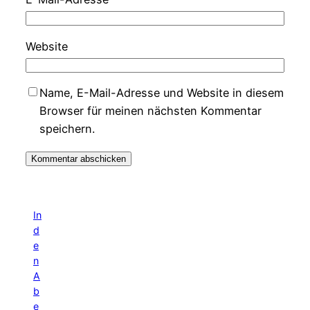
Website
Name, E-Mail-Adresse und Website in diesem
Browser für meinen nächsten Kommentar
speichern.
In
d
e
n
A
b
e