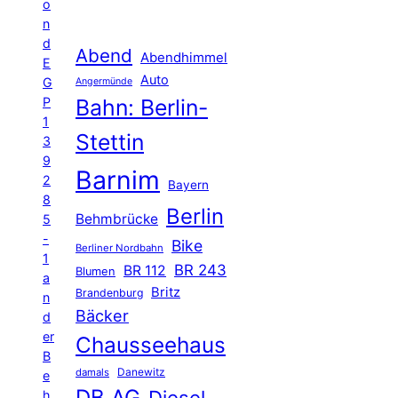
o
n
d
Abend
Abendhimmel
E
Auto
G
Angermünde
P
Bahn: Berlin-
1
Stettin
3
9
Barnim
2
Bayern
8
Berlin
Behmbrücke
5
-
Bike
Berliner Nordbahn
1
BR 243
BR 112
Blumen
a
Britz
Brandenburg
n
Bäcker
d
er
Chausseehaus
B
Danewitz
damals
e
DB AG
Diesel
h