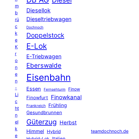
m
Diesellok
b
Dieseltriebwagen
rü
c
Dochnoch
k
Doppelstock
e
E-Lok
K
r
E-Triebwagen
o
Eberswalde
n
e
Eisenbahn
n
-
Essen
Finow
Fernsehturm
Li
Finowkanal
Finowfurt
c
Frühling
Frankreich
ht
Gesundbrunnen
n
Güterzug
el
Herbst
k
Himmel
teamdochnoch.de
Hybrid
e
Hybrid-Lok
Italien