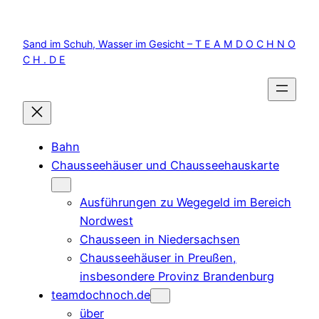
Zum
Inhalt
Sand im Schuh, Wasser im Gesicht – T E A M D O C H N O
springen
C H . D E
Bahn
Chausseehäuser und Chausseehauskarte
Ausführungen zu Wegegeld im Bereich
Nordwest
Chausseen in Niedersachsen
Chausseehäuser in Preußen,
insbesondere Provinz Brandenburg
teamdochnoch.de
über