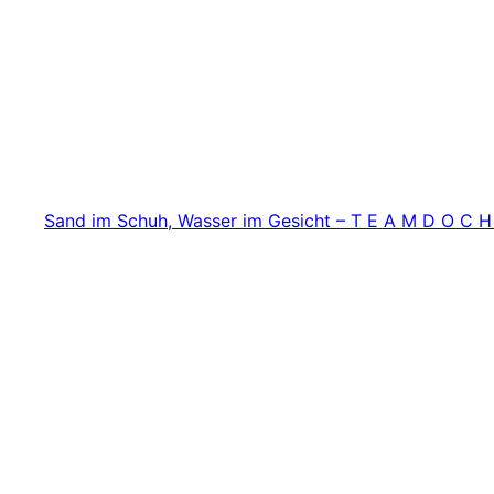
Zum
Inhalt
springen
Sand im Schuh, Wasser im Gesicht – T E A M D O C H