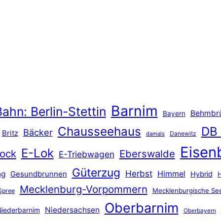
Barnim
ahn: Berlin-Stettin
Behmbr
Bayern
Chausseehaus
DB
Bäcker
Britz
Danewitz
damals
Eisen
E-Lok
ock
Eberswalde
E-Triebwagen
Güterzug
Herbst
Himmel
ng
Gesundbrunnen
Hybrid
Mecklenburg-Vorpommern
Mecklenburgische See
Spree
Oberbarnim
Niedersachsen
iederbarnim
Oberbayern