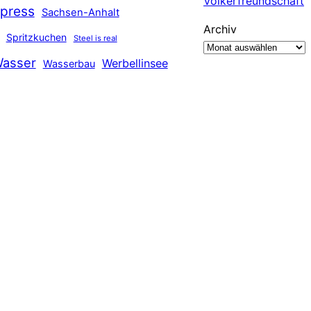
Völkerfreundschaft
press
Sachsen-Anhalt
Archiv
Spritzkuchen
Steel is real
asser
Werbellinsee
Wasserbau