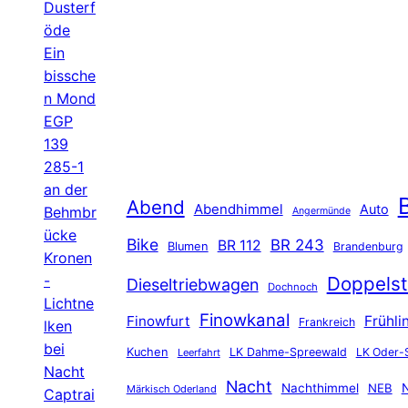
Dusterf
öde
Ein
bissche
n Mond
EGP
139
285-1
an der
B
Abend
Abendhimmel
Auto
Behmbr
Angermünde
ücke
Bike
BR 243
BR 112
Blumen
Brandenburg
Kronen
-
Doppelst
Dieseltriebwagen
Dochnoch
Lichtne
Finowkanal
Finowfurt
Frühli
Frankreich
lken
bei
Kuchen
LK Dahme-Spreewald
LK Oder-
Leerfahrt
Nacht
Nacht
Nachthimmel
NEB
N
Märkisch Oderland
Captrai