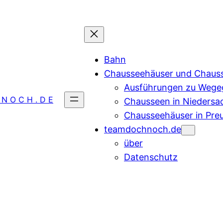
Bahn
Chausseehäuser und Chaus
Ausführungen zu Wegeg
 N O C H . D E
Chausseen in Niedersa
Chausseehäuser in Pre
teamdochnoch.de
über
Datenschutz