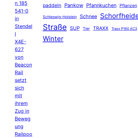
n 185
Pankow
Pfannkuchen
paddeln
Pflanzen
541-0
Schorfheid
Schnee
Schleswig-Holstein
in
Straße
Stendel
SUP
TRAXX
Tier
Traxx P160 AC3
l
Winter
X4E-
627
von
Beacon
Rail
setzt
sich
mit
ihrem
Zug in
Beweg
ung
Railpoo