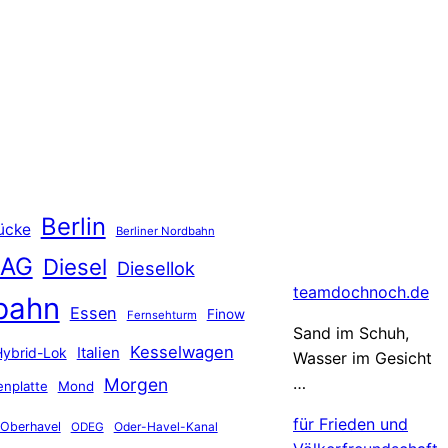
Berlin
ücke
Berliner Nordbahn
 AG
Diesel
Diesellok
teamdochnoch.de
bahn
Essen
Finow
Fernsehturm
Sand im Schuh,
Kesselwagen
Hybrid-Lok
Italien
Wasser im Gesicht
…
Morgen
nplatte
Mond
für Frieden und
Oberhavel
Oder-Havel-Kanal
ODEG