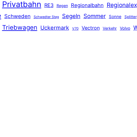
Privatbahn
Regionalex
RE3
Regionalbahn
Regen
e
Segeln
Sommer
Schweden
Sonne
Splitter
Schwedter Steg
Triebwagen
Uckermark
W
Vectron
Volvo
Verkehr
V70