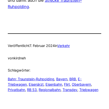
und damit auch die
Strecke Traunstein–
Ruhpolding
.
Veröffentlicht
7. Februar 2024
in
Verkehr
von
kirdneh
Schlagwörter:
Bahn; Traunstein–Ruhpolding
, 
Bayern
, 
BRB
, 
E-
Triebwagen
, 
Eisenärzt
, 
Eisenbahn
, 
Flirt
, 
Oberbayern
, 
Privatbahn
, 
RB 53
, 
Regionalbahn
, 
Transdev
, 
Triebwagen