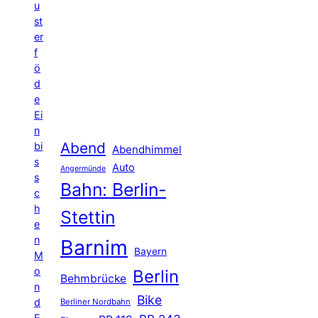
u
st
er
f
ö
d
e
Ei
n
Abend
bi
Abendhimmel
s
Auto
Angermünde
s
Bahn: Berlin-
c
h
Stettin
e
n
Barnim
Bayern
M
o
Berlin
Behmbrücke
n
Bike
d
Berliner Nordbahn
E