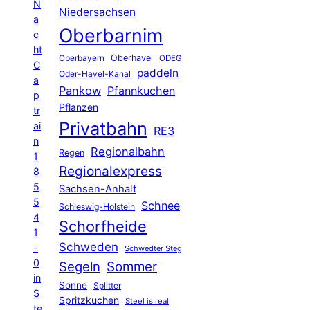
N
Niedersachsen
a
Oberbarnim
c
ht
Oberhavel
Oberbayern
ODEG
C
paddeln
Oder-Havel-Kanal
a
Pankow
Pfannkuchen
p
Pflanzen
tr
Privatbahn
ai
RE3
n
Regionalbahn
Regen
1
Regionalexpress
8
5
Sachsen-Anhalt
5
Schnee
Schleswig-Holstein
4
Schorfheide
1
Schweden
-
Schwedter Steg
0
Segeln
Sommer
in
Sonne
Splitter
S
Spritzkuchen
Steel is real
te