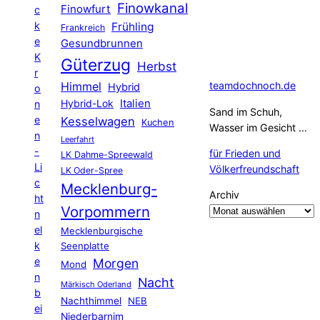
Finowkanal
Finowfurt
c
k
Frühling
Frankreich
e
Gesundbrunnen
K
Güterzug
Herbst
r
Himmel
teamdochnoch.de
Hybrid
o
Hybrid-Lok
Italien
n
Sand im Schuh,
e
Kesselwagen
Kuchen
Wasser im Gesicht …
n
Leerfahrt
-
für Frieden und
LK Dahme-Spreewald
Li
Völkerfreundschaft
LK Oder-Spree
c
Mecklenburg-
Archiv
ht
Vorpommern
n
el
Mecklenburgische
k
Seenplatte
e
Morgen
Mond
n
Nacht
Märkisch Oderland
b
Nachthimmel
NEB
ei
Niederbarnim