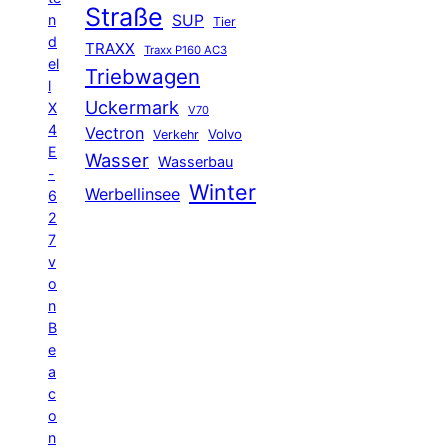
Straße
n
SUP
Tier
d
TRAXX
Traxx P160 AC3
el
Triebwagen
l
Uckermark
X
V70
4
Vectron
Volvo
Verkehr
E
Wasser
Wasserbau
-
Winter
Werbellinsee
6
2
7
v
o
n
B
e
a
c
o
n