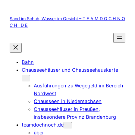
Zum
Inhalt
Sand im Schuh, Wasser im Gesicht – T E A M D O C H N O
springen
C H . D E
Bahn
Chausseehäuser und Chausseehauskarte
Ausführungen zu Wegegeld im Bereich
Nordwest
Chausseen in Niedersachsen
Chausseehäuser in Preußen,
insbesondere Provinz Brandenburg
teamdochnoch.de
über