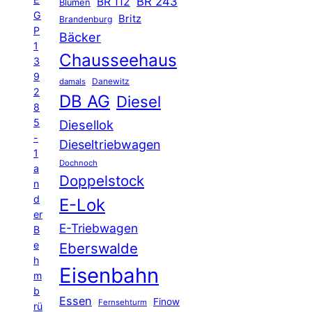
BR 243
BR 112
Blumen
G
Britz
Brandenburg
P
Bäcker
1
Chausseehaus
3
9
Danewitz
damals
2
DB AG
Diesel
8
5
Diesellok
-
Dieseltriebwagen
1
Dochnoch
a
Doppelstock
n
d
E-Lok
er
E-Triebwagen
B
e
Eberswalde
h
Eisenbahn
m
b
Essen
Finow
Fernsehturm
rü