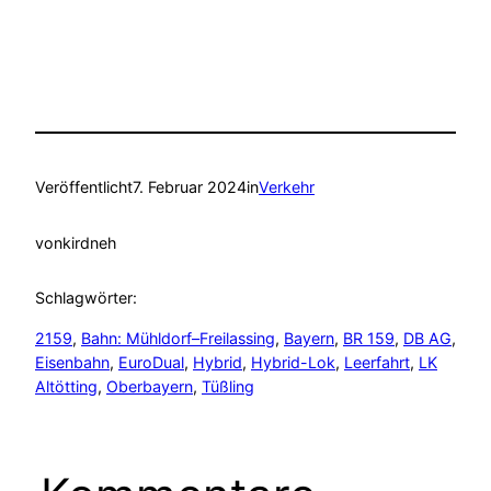
Veröffentlicht
7. Februar 2024
in
Verkehr
von
kirdneh
Schlagwörter:
2159
, 
Bahn: Mühldorf–Freilassing
, 
Bayern
, 
BR 159
, 
DB AG
, 
Eisenbahn
, 
EuroDual
, 
Hybrid
, 
Hybrid-Lok
, 
Leerfahrt
, 
LK
Altötting
, 
Oberbayern
, 
Tüßling