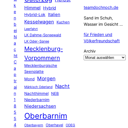
k
Himmel
teamdochnoch.de
Hybrid
e
Hybrid-Lok
Italien
n
Sand im Schuh,
Kesselwagen
Kuchen
b
Wasser im Gesicht …
Leerfahrt
ei
für Frieden und
LK Dahme-Spreewald
N
Völkerfreundschaft
LK Oder-Spree
a
Mecklenburg-
c
Archiv
ht
Vorpommern
C
Mecklenburgische
a
Seenplatte
p
Morgen
Mond
tr
Nacht
ai
Märkisch Oderland
n
Nachthimmel
NEB
1
Niederbarnim
8
Niedersachsen
5
Oberbarnim
5
4
Oberhavel
Oberbayern
ODEG