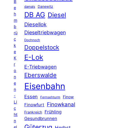
B
Danewitz
damals
e
DB AG
Diesel
h
m
Diesellok
b
Dieseltriebwagen
rü
c
Dochnoch
k
Doppelstock
e
E-Lok
K
r
E-Triebwagen
o
Eberswalde
n
e
Eisenbahn
n
-
Essen
Finow
Fernsehturm
Li
Finowkanal
Finowfurt
c
Frühling
Frankreich
ht
Gesundbrunnen
n
Güterzug
el
Herbst