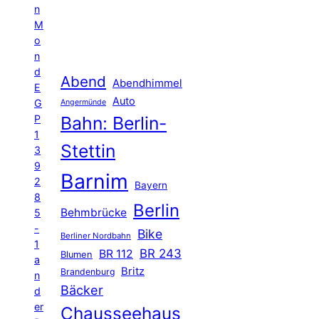
n
M
o
n
d
Abend
Abendhimmel
E
Auto
G
Angermünde
P
Bahn: Berlin-
1
Stettin
3
9
Barnim
2
Bayern
8
Berlin
Behmbrücke
5
-
Bike
Berliner Nordbahn
1
BR 243
BR 112
Blumen
a
Britz
Brandenburg
n
Bäcker
d
er
Chausseehaus