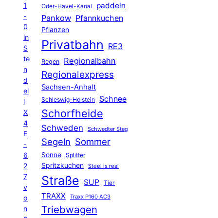
1
paddeln
Oder-Havel-Kanal
-
Pankow
Pfannkuchen
0
Pflanzen
in
Privatbahn
RE3
S
te
Regionalbahn
Regen
n
Regionalexpress
d
Sachsen-Anhalt
el
Schnee
Schleswig-Holstein
l
Schorfheide
X
4
Schweden
Schwedter Steg
E
Segeln
Sommer
-
6
Sonne
Splitter
Spritzkuchen
2
Steel is real
7
Straße
SUP
Tier
v
TRAXX
Traxx P160 AC3
o
Triebwagen
n