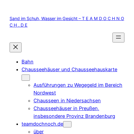
Zum
Inhalt
Sand im Schuh, Wasser im Gesicht – T E A M D O C H N O
springen
C H . D E
Bahn
Chausseehäuser und Chausseehauskarte
Ausführungen zu Wegegeld im Bereich
Nordwest
Chausseen in Niedersachsen
Chausseehäuser in Preußen,
insbesondere Provinz Brandenburg
teamdochnoch.de
über