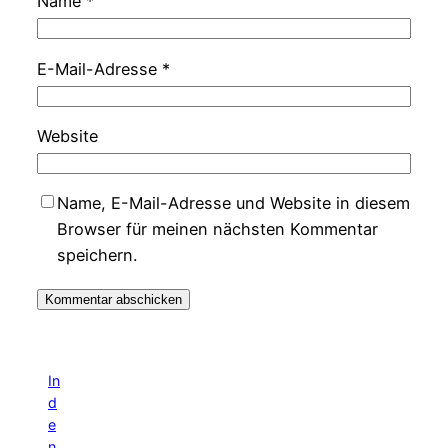
Name
*
E-Mail-Adresse
*
Website
Name, E-Mail-Adresse und Website in diesem
Browser für meinen nächsten Kommentar
speichern.
In
d
e
n