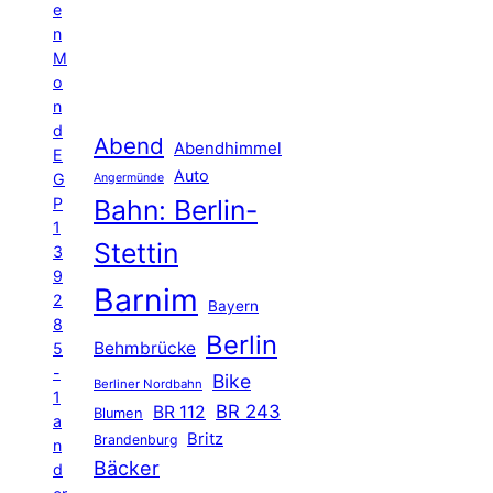
e
n
M
o
n
d
Abend
Abendhimmel
E
Auto
G
Angermünde
P
Bahn: Berlin-
1
Stettin
3
9
Barnim
2
Bayern
8
Berlin
Behmbrücke
5
-
Bike
Berliner Nordbahn
1
BR 243
BR 112
Blumen
a
Britz
Brandenburg
n
Bäcker
d