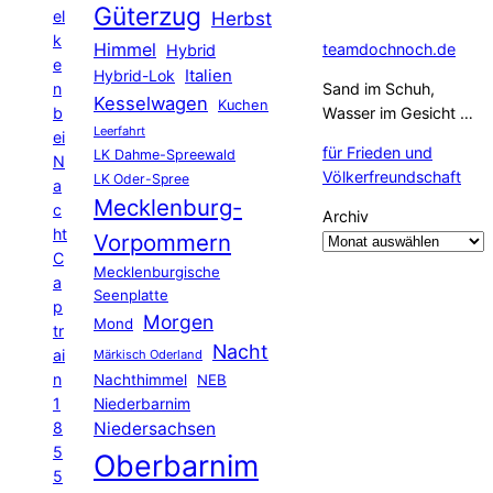
Güterzug
el
Herbst
k
Himmel
teamdochnoch.de
Hybrid
e
Hybrid-Lok
Italien
n
Sand im Schuh,
Kesselwagen
Kuchen
b
Wasser im Gesicht …
Leerfahrt
ei
für Frieden und
LK Dahme-Spreewald
N
Völkerfreundschaft
LK Oder-Spree
a
Mecklenburg-
c
Archiv
ht
Vorpommern
C
Mecklenburgische
a
Seenplatte
p
Morgen
Mond
tr
Nacht
ai
Märkisch Oderland
n
Nachthimmel
NEB
1
Niederbarnim
8
Niedersachsen
5
Oberbarnim
5