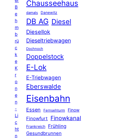
er
Chausseehaus
B
Danewitz
damals
e
DB AG
Diesel
h
m
Diesellok
b
Dieseltriebwagen
rü
c
Dochnoch
k
Doppelstock
e
E-Lok
K
r
E-Triebwagen
o
Eberswalde
n
e
Eisenbahn
n
-
Essen
Finow
Fernsehturm
Li
Finowkanal
Finowfurt
c
Frühling
Frankreich
ht
Gesundbrunnen
n