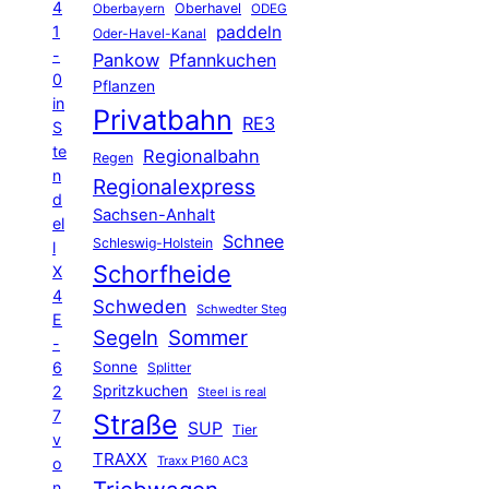
4
Oberhavel
Oberbayern
ODEG
1
paddeln
Oder-Havel-Kanal
-
Pankow
Pfannkuchen
0
Pflanzen
in
Privatbahn
RE3
S
te
Regionalbahn
Regen
n
Regionalexpress
d
Sachsen-Anhalt
el
Schnee
Schleswig-Holstein
l
Schorfheide
X
4
Schweden
Schwedter Steg
E
Segeln
Sommer
-
6
Sonne
Splitter
Spritzkuchen
2
Steel is real
7
Straße
SUP
Tier
v
TRAXX
Traxx P160 AC3
o
n