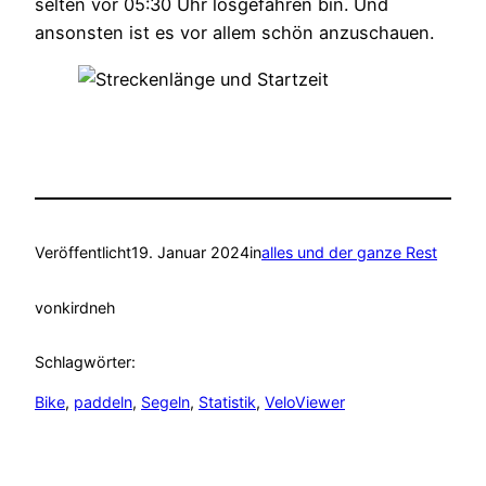
selten vor 05:30 Uhr losgefahren bin. Und
ansonsten ist es vor allem schön anzuschauen.
Veröffentlicht
19. Januar 2024
in
alles und der ganze Rest
von
kirdneh
Schlagwörter:
Bike
, 
paddeln
, 
Segeln
, 
Statistik
, 
VeloViewer