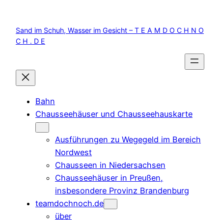
Zum
Inhalt
Sand im Schuh, Wasser im Gesicht – T E A M D O C H N O
springen
C H . D E
Bahn
Chausseehäuser und Chausseehauskarte
Ausführungen zu Wegegeld im Bereich
Nordwest
Chausseen in Niedersachsen
Chausseehäuser in Preußen,
insbesondere Provinz Brandenburg
teamdochnoch.de
über