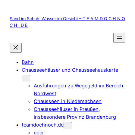
Zum
Inhalt
Sand im Schuh, Wasser im Gesicht – T E A M D O C H N O
springen
C H . D E
Bahn
Chausseehäuser und Chausseehauskarte
Ausführungen zu Wegegeld im Bereich
Nordwest
Chausseen in Niedersachsen
Chausseehäuser in Preußen,
insbesondere Provinz Brandenburg
teamdochnoch.de
über