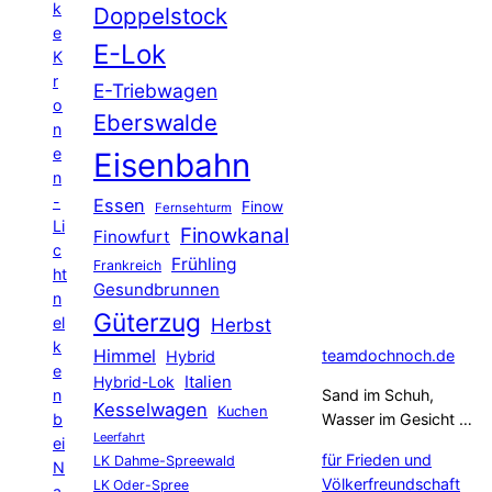
k
Doppelstock
e
E-Lok
K
r
E-Triebwagen
o
Eberswalde
n
e
Eisenbahn
n
-
Essen
Finow
Fernsehturm
Li
Finowkanal
Finowfurt
c
Frühling
Frankreich
ht
Gesundbrunnen
n
Güterzug
el
Herbst
k
Himmel
teamdochnoch.de
Hybrid
e
Hybrid-Lok
Italien
n
Sand im Schuh,
Kesselwagen
Kuchen
b
Wasser im Gesicht …
Leerfahrt
ei
für Frieden und
LK Dahme-Spreewald
N
Völkerfreundschaft
LK Oder-Spree
a