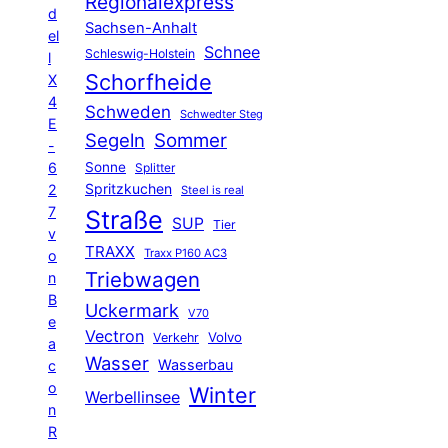
Regionalexpress
d
Sachsen-Anhalt
el
Schnee
Schleswig-Holstein
l
Schorfheide
X
4
Schweden
Schwedter Steg
E
Segeln
Sommer
-
6
Sonne
Splitter
Spritzkuchen
2
Steel is real
7
Straße
SUP
Tier
v
TRAXX
Traxx P160 AC3
o
Triebwagen
n
B
Uckermark
V70
e
Vectron
Volvo
Verkehr
a
Wasser
Wasserbau
c
o
Winter
Werbellinsee
n
R