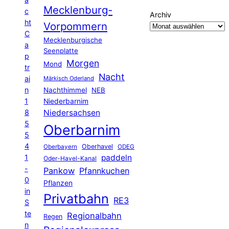
Mecklenburg-
c
Archiv
ht
Vorpommern
C
Mecklenburgische
a
Seenplatte
p
Morgen
Mond
tr
Nacht
ai
Märkisch Oderland
n
Nachthimmel
NEB
1
Niederbarnim
8
Niedersachsen
5
Oberbarnim
5
4
Oberhavel
Oberbayern
ODEG
1
paddeln
Oder-Havel-Kanal
-
Pankow
Pfannkuchen
0
Pflanzen
in
Privatbahn
RE3
S
te
Regionalbahn
Regen
n