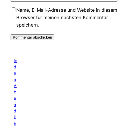
Name, E-Mail-Adresse und Website in diesem
Browser für meinen nächsten Kommentar
speichern.
In
d
e
n
A
b
e
n
d
B
E