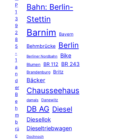
P
Bahn: Berlin-
1
Stettin
3
9
Barnim
2
Bayern
8
Berlin
Behmbrücke
5
-
Bike
Berliner Nordbahn
1
BR 243
BR 112
Blumen
a
Britz
Brandenburg
n
Bäcker
d
er
Chausseehaus
B
Danewitz
damals
e
DB AG
Diesel
h
m
Diesellok
b
Dieseltriebwagen
rü
c
Dochnoch