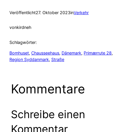
Veröffentlicht
27. Oktober 2023
in
Verkehr
von
kirdneh
Schlagwörter:
Bomhuset
, 
Chausseehaus
, 
Dänemark
, 
Primærrute 28
, 
Region Syddanmark
, 
Straße
Kommentare
Schreibe einen
Kommentar