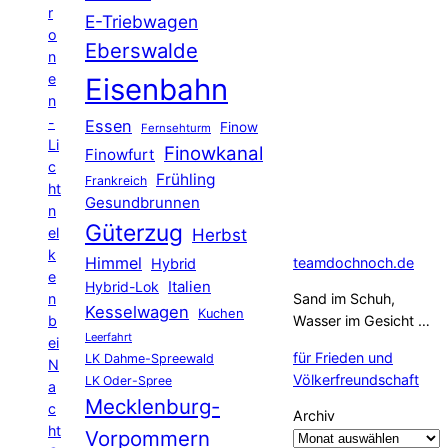
r
E-Triebwagen
o
Eberswalde
n
e
Eisenbahn
n
-
Essen
Finow
Fernsehturm
Li
Finowkanal
Finowfurt
c
Frühling
Frankreich
ht
Gesundbrunnen
n
Güterzug
el
Herbst
k
Himmel
teamdochnoch.de
Hybrid
e
Hybrid-Lok
Italien
n
Sand im Schuh,
Kesselwagen
Kuchen
b
Wasser im Gesicht …
Leerfahrt
ei
für Frieden und
LK Dahme-Spreewald
N
Völkerfreundschaft
LK Oder-Spree
a
Mecklenburg-
c
Archiv
ht
Vorpommern