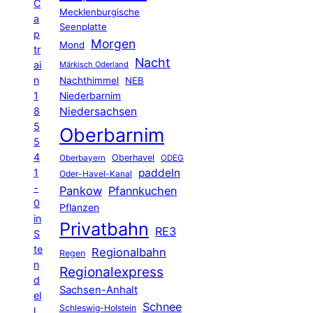
C
Mecklenburgische
a
Seenplatte
p
Morgen
Mond
tr
Nacht
ai
Märkisch Oderland
n
Nachthimmel
NEB
1
Niederbarnim
8
Niedersachsen
5
Oberbarnim
5
4
Oberhavel
Oberbayern
ODEG
1
paddeln
Oder-Havel-Kanal
-
Pankow
Pfannkuchen
0
Pflanzen
in
Privatbahn
RE3
S
te
Regionalbahn
Regen
n
Regionalexpress
d
Sachsen-Anhalt
el
Schnee
Schleswig-Holstein
l