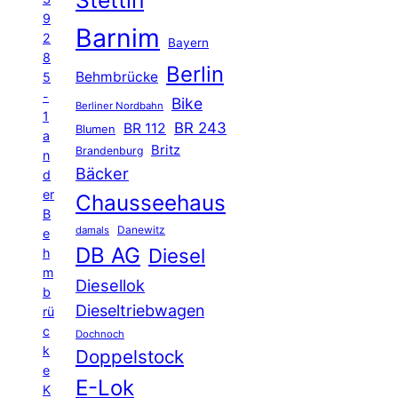
Stettin
9
Barnim
2
Bayern
8
Berlin
Behmbrücke
5
-
Bike
Berliner Nordbahn
1
BR 243
BR 112
Blumen
a
Britz
Brandenburg
n
Bäcker
d
er
Chausseehaus
B
Danewitz
damals
e
DB AG
Diesel
h
m
Diesellok
b
Dieseltriebwagen
rü
c
Dochnoch
k
Doppelstock
e
E-Lok
K