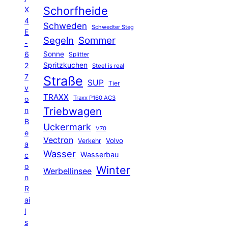
Schorfheide
X
4
Schweden
Schwedter Steg
E
Segeln
Sommer
-
6
Sonne
Splitter
Spritzkuchen
2
Steel is real
7
Straße
SUP
Tier
v
TRAXX
Traxx P160 AC3
o
Triebwagen
n
B
Uckermark
V70
e
Vectron
Volvo
Verkehr
a
Wasser
Wasserbau
c
o
Winter
Werbellinsee
n
R
ai
l
s