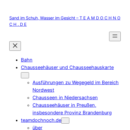
Zum
Inhalt
Sand im Schuh, Wasser im Gesicht – T E A M D O C H N O
springen
C H . D E
Bahn
Chausseehäuser und Chausseehauskarte
Ausführungen zu Wegegeld im Bereich
Nordwest
Chausseen in Niedersachsen
Chausseehäuser in Preußen,
insbesondere Provinz Brandenburg
teamdochnoch.de
über