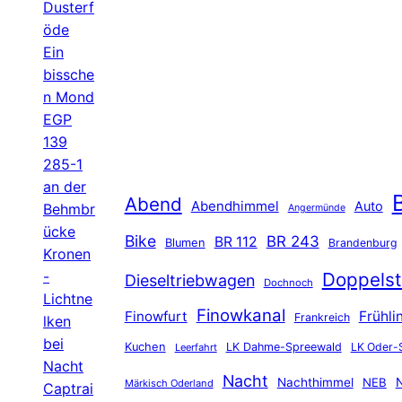
Dusterf
öde
Ein
bissche
n Mond
EGP
139
285-1
an der
B
Abend
Abendhimmel
Auto
Behmbr
Angermünde
ücke
Bike
BR 243
BR 112
Blumen
Brandenburg
Kronen
-
Doppelst
Dieseltriebwagen
Dochnoch
Lichtne
Finowkanal
Finowfurt
Frühli
Frankreich
lken
bei
Kuchen
LK Dahme-Spreewald
LK Oder-
Leerfahrt
Nacht
Nacht
Nachthimmel
NEB
N
Märkisch Oderland
Captrai