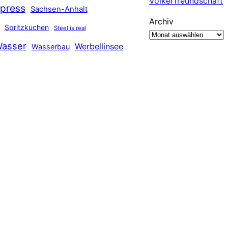
Völkerfreundschaft
press
Sachsen-Anhalt
Archiv
Spritzkuchen
Steel is real
asser
Werbellinsee
Wasserbau