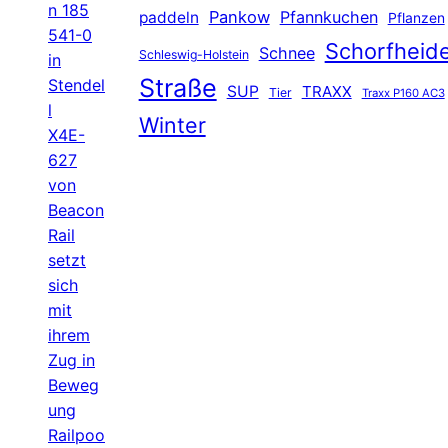
n 185
Pankow
Pfannkuchen
paddeln
Pflanzen
541-0
Schorfheid
Schnee
Schleswig-Holstein
in
Straße
Stendel
SUP
TRAXX
Tier
Traxx P160 AC3
l
Winter
X4E-
627
von
Beacon
Rail
setzt
sich
mit
ihrem
Zug in
Beweg
ung
Railpoo