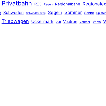
Privatbahn
Regionalex
RE3
Regionalbahn
Regen
e
Segeln
Sommer
Schweden
Sonne
Splitter
Schwedter Steg
Triebwagen
Uckermark
W
Vectron
Volvo
Verkehr
V70