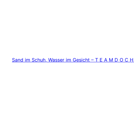
Zum
Inhalt
springen
Sand im Schuh, Wasser im Gesicht – T E A M D O C H