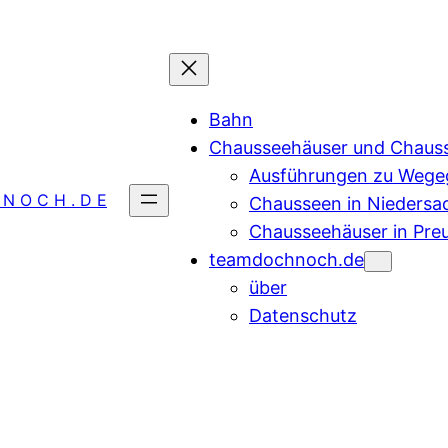
Bahn
Chausseehäuser und Chaus
Ausführungen zu Wegeg
 N O C H . D E
Chausseen in Niedersa
Chausseehäuser in Pre
teamdochnoch.de
über
Datenschutz