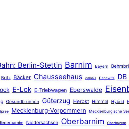
Barnim
ahn: Berlin-Stettin
Behmbr
Bayern
Chausseehaus
DB
Bäcker
Britz
Danewitz
damals
Eisen
E-Lok
ock
Eberswalde
E-Triebwagen
Güterzug
Herbst
Himmel
ng
Gesundbrunnen
Hybrid
Mecklenburg-Vorpommern
Mecklenburgische See
Spree
Oberbarnim
Niedersachsen
iederbarnim
Oberbayern