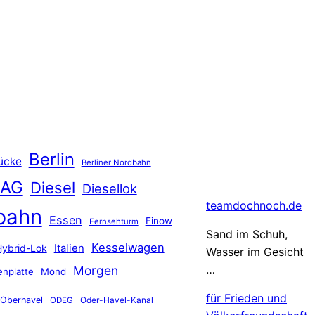
Berlin
ücke
Berliner Nordbahn
 AG
Diesel
Diesellok
teamdochnoch.de
bahn
Essen
Finow
Fernsehturm
Sand im Schuh,
Kesselwagen
Hybrid-Lok
Italien
Wasser im Gesicht
…
Morgen
nplatte
Mond
für Frieden und
Oberhavel
Oder-Havel-Kanal
ODEG