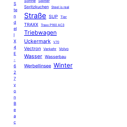
Sonne
Splitter
S
Spritzkuchen
Steel is real
te
Straße
n
SUP
Tier
d
TRAXX
Traxx P160 AC3
el
Triebwagen
l
Uckermark
X
V70
4
Vectron
Volvo
Verkehr
E
Wasser
Wasserbau
-
Winter
Werbellinsee
6
2
7
v
o
n
B
e
a
c