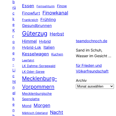
b
Essen
Finow
Fernsehturm
rü
Finowkanal
Finowfurt
c
k
Frühling
Frankreich
e
Gesundbrunnen
K
Güterzug
Herbst
r
Himmel
teamdochnoch.de
Hybrid
o
Hybrid-Lok
Italien
n
Sand im Schuh,
e
Kesselwagen
Kuchen
Wasser im Gesicht …
n
Leerfahrt
-
für Frieden und
LK Dahme-Spreewald
Li
Völkerfreundschaft
LK Oder-Spree
c
Mecklenburg-
Archiv
ht
Vorpommern
n
el
Mecklenburgische
k
Seenplatte
e
Morgen
Mond
n
Nacht
Märkisch Oderland
b