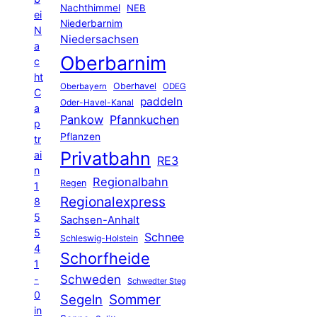
Nachthimmel
NEB
ei
Niederbarnim
N
Niedersachsen
a
Oberbarnim
c
ht
Oberhavel
Oberbayern
ODEG
C
paddeln
Oder-Havel-Kanal
a
Pankow
Pfannkuchen
p
Pflanzen
tr
Privatbahn
ai
RE3
n
Regionalbahn
Regen
1
Regionalexpress
8
5
Sachsen-Anhalt
5
Schnee
Schleswig-Holstein
4
Schorfheide
1
Schweden
-
Schwedter Steg
0
Segeln
Sommer
in