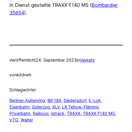
in Dienst gestellte TRAXX F140 MS (
Bombardier
35654
).
Veröffentlicht
24. September 2023
in
Verkehr
von
kirdneh
Schlagwörter:
Berliner Außenring
, 
BR 186
, 
Diedersdorf
, 
E-Lok
, 
Eisenbahn
, 
Güterzug
, 
KLV
, 
LK Teltow-Fläming
, 
Privatbahn
, 
Railpool
, 
retrack
, 
TRAXX
, 
TRAXX F140 MS
, 
VTG
, 
Walter