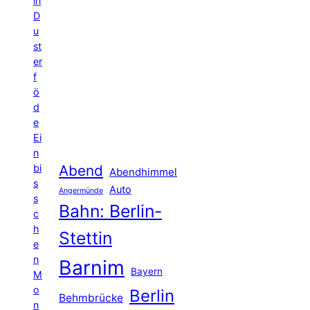
in
D
u
st
er
f
ö
d
e
Ei
n
Abend
bi
Abendhimmel
s
Auto
Angermünde
s
Bahn: Berlin-
c
h
Stettin
e
n
Barnim
Bayern
M
o
Berlin
Behmbrücke
n