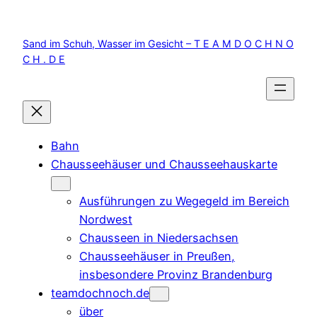
Zum
Inhalt
Sand im Schuh, Wasser im Gesicht – T E A M D O C H N O
springen
C H . D E
Bahn
Chausseehäuser und Chausseehauskarte
Ausführungen zu Wegegeld im Bereich
Nordwest
Chausseen in Niedersachsen
Chausseehäuser in Preußen,
insbesondere Provinz Brandenburg
teamdochnoch.de
über