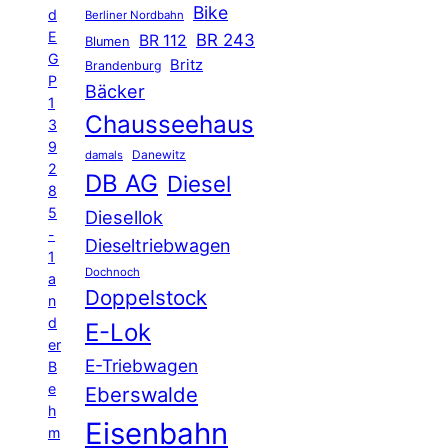
Bike
d
Berliner Nordbahn
E
BR 243
BR 112
Blumen
G
Britz
Brandenburg
P
Bäcker
1
Chausseehaus
3
9
Danewitz
damals
2
DB AG
Diesel
8
5
Diesellok
-
Dieseltriebwagen
1
Dochnoch
a
Doppelstock
n
d
E-Lok
er
E-Triebwagen
B
e
Eberswalde
h
Eisenbahn
m