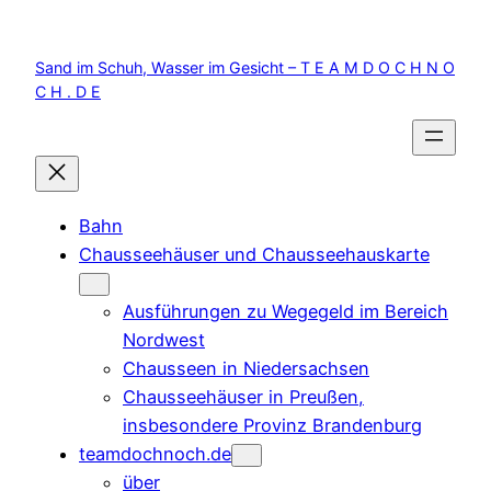
Zum
Inhalt
Sand im Schuh, Wasser im Gesicht – T E A M D O C H N O
springen
C H . D E
Bahn
Chausseehäuser und Chausseehauskarte
Ausführungen zu Wegegeld im Bereich
Nordwest
Chausseen in Niedersachsen
Chausseehäuser in Preußen,
insbesondere Provinz Brandenburg
teamdochnoch.de
über