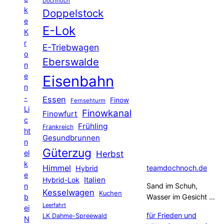
Dochnoch
k
Doppelstock
e
E-Lok
K
r
E-Triebwagen
o
Eberswalde
n
e
Eisenbahn
n
-
Essen
Finow
Fernsehturm
Li
Finowkanal
Finowfurt
c
Frühling
Frankreich
ht
Gesundbrunnen
n
Güterzug
el
Herbst
k
Himmel
teamdochnoch.de
Hybrid
e
Hybrid-Lok
Italien
n
Sand im Schuh,
Kesselwagen
Kuchen
b
Wasser im Gesicht …
Leerfahrt
ei
für Frieden und
LK Dahme-Spreewald
N