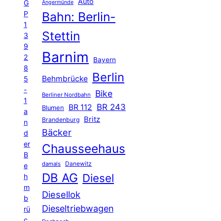
Auto
G
Angermünde
P
Bahn: Berlin-
1
Stettin
3
9
Barnim
2
Bayern
8
Berlin
Behmbrücke
5
-
Bike
Berliner Nordbahn
1
BR 243
BR 112
Blumen
a
Britz
Brandenburg
n
Bäcker
d
er
Chausseehaus
B
Danewitz
damals
e
DB AG
Diesel
h
m
Diesellok
b
Dieseltriebwagen
rü
c