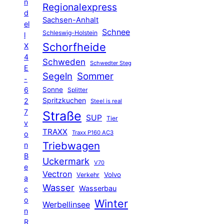
n
Regionalexpress
d
Sachsen-Anhalt
el
Schnee
Schleswig-Holstein
l
Schorfheide
X
4
Schweden
Schwedter Steg
E
Segeln
Sommer
-
6
Sonne
Splitter
Spritzkuchen
2
Steel is real
7
Straße
SUP
Tier
v
TRAXX
Traxx P160 AC3
o
Triebwagen
n
B
Uckermark
V70
e
Vectron
Volvo
Verkehr
a
Wasser
Wasserbau
c
o
Winter
Werbellinsee
n
R