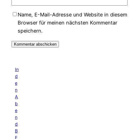
Name, E-Mail-Adresse und Website in diesem
Browser für meinen nächsten Kommentar
speichern.
In
d
e
n
A
b
e
n
d
B
E