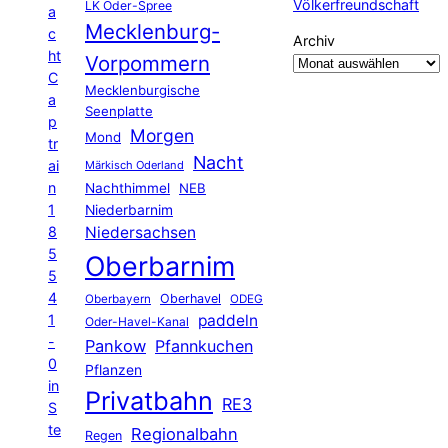
Völkerfreundschaft
LK Oder-Spree
a
Mecklenburg-
c
Archiv
ht
Vorpommern
C
Mecklenburgische
a
Seenplatte
p
Morgen
Mond
tr
Nacht
ai
Märkisch Oderland
n
Nachthimmel
NEB
1
Niederbarnim
8
Niedersachsen
5
Oberbarnim
5
4
Oberhavel
Oberbayern
ODEG
1
paddeln
Oder-Havel-Kanal
-
Pankow
Pfannkuchen
0
Pflanzen
in
Privatbahn
RE3
S
te
Regionalbahn
Regen