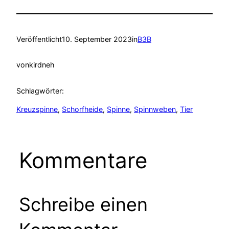
Veröffentlicht
10. September 2023
in
B3B
von
kirdneh
Schlagwörter:
Kreuzspinne
, 
Schorfheide
, 
Spinne
, 
Spinnweben
, 
Tier
Kommentare
Schreibe einen