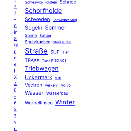
Schnee
Schleswig-Holstein
4
Schorfheide
1
Schweden
-
Schwedter Steg
0
Segeln
Sommer
in
Sonne
Splitter
S
Spritzkuchen
Steel is real
te
Straße
n
SUP
Tier
d
TRAXX
Traxx P160 AC3
el
Triebwagen
l
Uckermark
X
V70
4
Vectron
Volvo
Verkehr
E
Wasser
Wasserbau
-
Winter
Werbellinsee
6
2
7
v
o