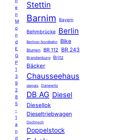
h
Stettin
e
n
Barnim
Bayern
M
o
Berlin
Behmbrücke
n
Bike
d
Berliner Nordbahn
E
BR 243
BR 112
Blumen
G
Britz
Brandenburg
P
Bäcker
1
Chausseehaus
3
9
Danewitz
damals
2
DB AG
Diesel
8
5
Diesellok
-
Dieseltriebwagen
1
Dochnoch
a
Doppelstock
n
d