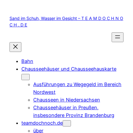
Zum
Inhalt
Sand im Schuh, Wasser im Gesicht – T E A M D O C H N O
springen
C H . D E
Bahn
Chausseehäuser und Chausseehauskarte
Ausführungen zu Wegegeld im Bereich
Nordwest
Chausseen in Niedersachsen
Chausseehäuser in Preußen,
insbesondere Provinz Brandenburg
teamdochnoch.de
über