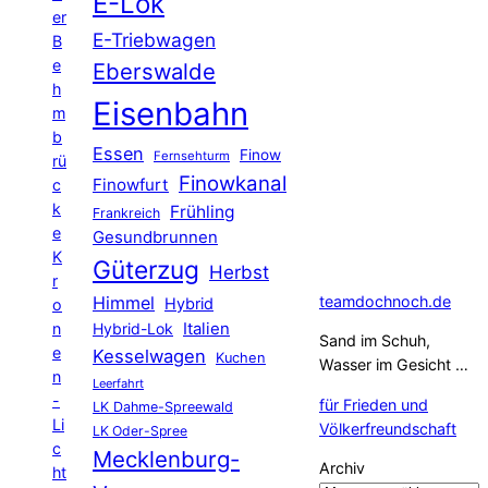
E-Lok
er
E-Triebwagen
B
e
Eberswalde
h
Eisenbahn
m
b
Essen
Finow
Fernsehturm
rü
Finowkanal
Finowfurt
c
k
Frühling
Frankreich
e
Gesundbrunnen
K
Güterzug
Herbst
r
Himmel
teamdochnoch.de
Hybrid
o
Hybrid-Lok
Italien
n
Sand im Schuh,
e
Kesselwagen
Kuchen
Wasser im Gesicht …
n
Leerfahrt
-
für Frieden und
LK Dahme-Spreewald
Li
Völkerfreundschaft
LK Oder-Spree
c
Mecklenburg-
Archiv
ht