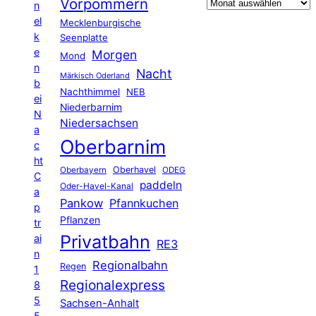
Vorpommern
n
el
Mecklenburgische
k
Seenplatte
e
Morgen
Mond
n
Nacht
Märkisch Oderland
b
Nachthimmel
NEB
ei
Niederbarnim
N
Niedersachsen
a
Oberbarnim
c
ht
Oberhavel
Oberbayern
ODEG
C
paddeln
Oder-Havel-Kanal
a
Pankow
Pfannkuchen
p
Pflanzen
tr
Privatbahn
ai
RE3
n
Regionalbahn
Regen
1
Regionalexpress
8
5
Sachsen-Anhalt
5