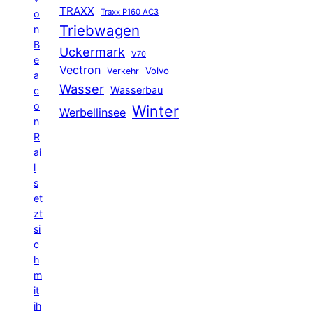
TRAXX
Traxx P160 AC3
o
Triebwagen
n
B
Uckermark
V70
e
Vectron
Volvo
Verkehr
a
Wasser
Wasserbau
c
o
Winter
Werbellinsee
n
R
ai
l
s
et
zt
si
c
h
m
it
ih