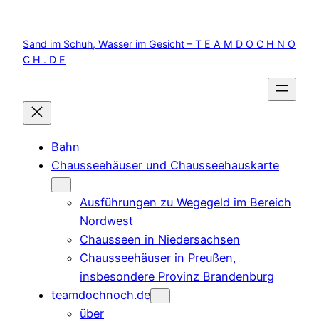
Zum
Inhalt
Sand im Schuh, Wasser im Gesicht – T E A M D O C H N O
springen
C H . D E
Bahn
Chausseehäuser und Chausseehauskarte
Ausführungen zu Wegegeld im Bereich
Nordwest
Chausseen in Niedersachsen
Chausseehäuser in Preußen,
insbesondere Provinz Brandenburg
teamdochnoch.de
über