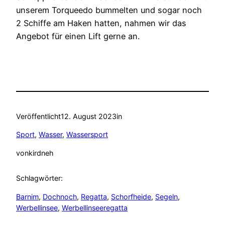
unserem Torqueedo bummelten und sogar noch
2 Schiffe am Haken hatten, nahmen wir das
Angebot für einen Lift gerne an.
Veröffentlicht
12. August 2023
in
Sport
, 
Wasser
, 
Wassersport
von
kirdneh
Schlagwörter:
Barnim
, 
Dochnoch
, 
Regatta
, 
Schorfheide
, 
Segeln
, 
Werbellinsee
, 
Werbellinseeregatta