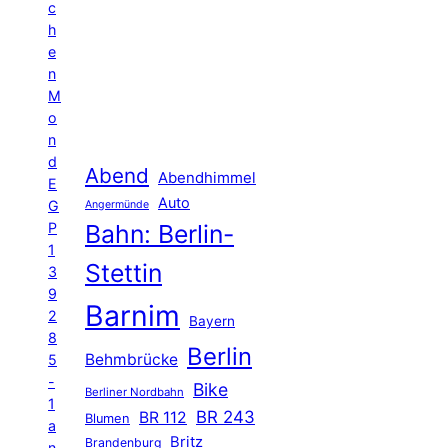
c
h
e
n
M
o
n
d
Abend
Abendhimmel
E
Auto
G
Angermünde
P
Bahn: Berlin-
1
Stettin
3
9
Barnim
2
Bayern
8
Berlin
Behmbrücke
5
-
Bike
Berliner Nordbahn
1
BR 243
BR 112
Blumen
a
Britz
Brandenburg
n