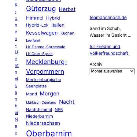
K
Güterzug
Herbst
r
Himmel
teamdochnoch.de
Hybrid
o
Hybrid-Lok
Italien
n
Sand im Schuh,
e
Kesselwagen
Kuchen
Wasser im Gesicht …
n
Leerfahrt
-
für Frieden und
LK Dahme-Spreewald
Li
Völkerfreundschaft
LK Oder-Spree
c
Mecklenburg-
Archiv
ht
Vorpommern
n
el
Mecklenburgische
k
Seenplatte
e
Morgen
Mond
n
Nacht
Märkisch Oderland
b
Nachthimmel
NEB
ei
Niederbarnim
N
Niedersachsen
a
Oberbarnim
c