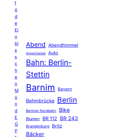
f
ö
d
e
Ei
n
Abend
bi
Abendhimmel
s
Auto
Angermünde
s
Bahn: Berlin-
c
h
Stettin
e
n
Barnim
Bayern
M
o
Berlin
Behmbrücke
n
Bike
d
Berliner Nordbahn
E
BR 243
BR 112
Blumen
G
Britz
Brandenburg
P
Bäcker