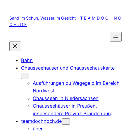
Zum
Inhalt
Sand im Schuh, Wasser im Gesicht – T E A M D O C H N O
springen
C H . D E
Bahn
Chausseehäuser und Chausseehauskarte
Ausführungen zu Wegegeld im Bereich
Nordwest
Chausseen in Niedersachsen
Chausseehäuser in Preußen,
insbesondere Provinz Brandenburg
teamdochnoch.de
über