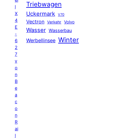
Triebwagen
l
Uckermark
X
V70
4
Vectron
Volvo
Verkehr
E
Wasser
Wasserbau
-
Winter
Werbellinsee
6
2
7
v
o
n
B
e
a
c
o
n
R
ai
l