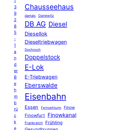
1
Chausseehaus
3
9
Danewitz
damals
2
DB AG
Diesel
8
5
Diesellok
-
Dieseltriebwagen
1
Dochnoch
a
Doppelstock
n
d
E-Lok
er
E-Triebwagen
B
e
Eberswalde
h
Eisenbahn
m
b
Essen
Finow
Fernsehturm
rü
Finowkanal
Finowfurt
c
k
Frühling
Frankreich
e
Gesundbrunnen