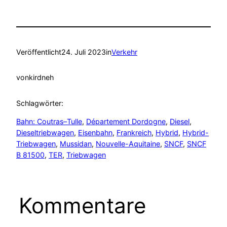
Veröffentlicht
24. Juli 2023
in
Verkehr
von
kirdneh
Schlagwörter:
Bahn: Coutras–Tulle
, 
Département Dordogne
, 
Diesel
, 
Dieseltriebwagen
, 
Eisenbahn
, 
Frankreich
, 
Hybrid
, 
Hybrid-
Triebwagen
, 
Mussidan
, 
Nouvelle-Aquitaine
, 
SNCF
, 
SNCF
B 81500
, 
TER
, 
Triebwagen
Kommentare