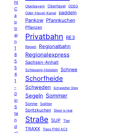
ht
Oberhavel
Oberbayern
ODEG
C
paddeln
Oder-Havel-Kanal
a
Pankow
Pfannkuchen
p
Pflanzen
tr
Privatbahn
ai
RE3
n
Regionalbahn
Regen
1
Regionalexpress
8
5
Sachsen-Anhalt
5
Schnee
Schleswig-Holstein
4
Schorfheide
1
Schweden
-
Schwedter Steg
0
Segeln
Sommer
in
Sonne
Splitter
S
Spritzkuchen
Steel is real
te
Straße
n
SUP
Tier
d
TRAXX
Traxx P160 AC3
el