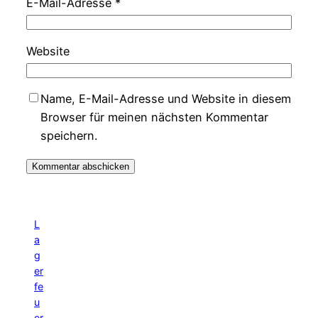
E-Mail-Adresse
*
Website
Name, E-Mail-Adresse und Website in diesem
Browser für meinen nächsten Kommentar
speichern.
L
a
g
er
fe
u
er